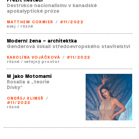
Přežít nestačí
Destrukce nacionalismu v kanadské
apokalyptické próze
MATTHEW CORMIER
/
#11/2022
esej
/
různé
Moderní žena – architektka
Genderová úskalí středoevropského stavitelství
KAROLÍNA VOJÁČKOVÁ
/
#11/2022
různé
/
veřejný prostor
M jako Motomami
Rosalía a „teorie
Dívky“
ONDŘEJ KLIMEŠ
/
#11/2022
různé