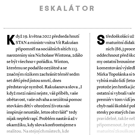
ESKALÁTOR
K
S
dyž 19. května 2022 předseda hnutí
tředoškoláci už 
STAN a ministr vnitra Vít Rakušan
maturitní didakt
připomněl na sociálních sítích 113.
nich (86,3 proc
narozeniny sira Nicholase Wintona, zdálo
oddechnout před škol
se být všechno v pořádku. Winton,
my ostatní brousíme
kterému se podařilo nezištně a se
komentování výsledk
značným rizikem zachránit téměř sedm
Mirka Topolánka si t
set dětí před jistou smrtí, dnes
vybírá málo lidí (leto
představuje symbol. Rakušanova slova „I
protože jen hrstka jic
když mezi námi nejste, váš příběh, vaše
ostatní si vybrali vař
obětavost, vaše odvaha a nezištná pomoc
premiér v tom vidí je
stovkám dětí v ohrožení života nás
chyb naší školské po
inspiruje neustále, letos obzvlášť“ tedy
stesky po starých čas
nijak nepřekvapí. Problém nastává až v
pravidelně, takže ne
okamžiku, kdy slova konfrontujeme s
připomenout, že pot
realitou. Na stejných místech, kde
maturitní zkouškou 