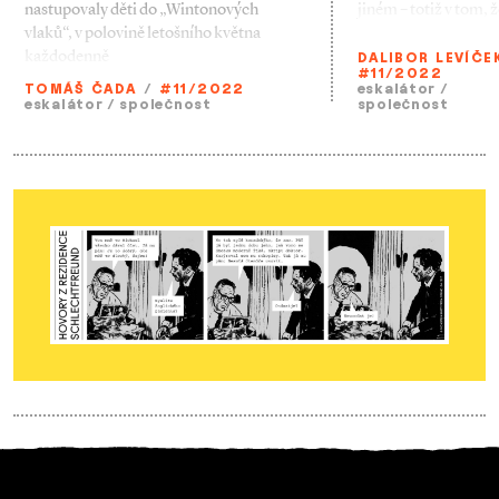
nastupovaly děti do „Wintonových
jiném – totiž v tom, 
vlaků“, v polovině letošního května
každodenně
DALIBOR LEVÍČE
#11/2022
TOMÁŠ ČADA
/
#11/2022
eskalátor
/
eskalátor
/
společnost
společnost