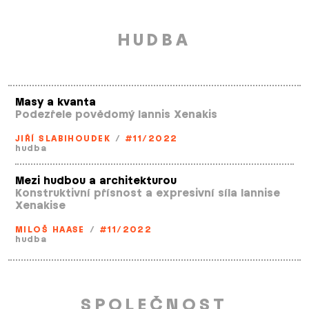
HUDBA
Masy a kvanta
Podezřele povědomý Iannis Xenakis
JIŘÍ SLABIHOUDEK
/
#11/2022
hudba
Mezi hudbou a architekturou
Konstruktivní přísnost a expresivní síla Iannise
Xenakise
MILOŠ HAASE
/
#11/2022
hudba
SPOLEČNOST