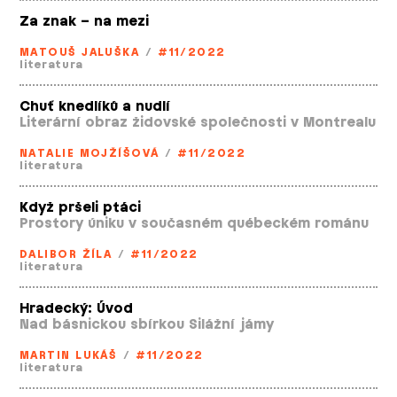
Za znak – na mezi
MATOUŠ JALUŠKA
/
#11/2022
literatura
Chuť knedlíků a nudlí
Literární obraz židovské společnosti v Montrealu
NATALIE MOJŽÍŠOVÁ
/
#11/2022
literatura
Když pršeli ptáci
Prostory úniku v současném québeckém románu
DALIBOR ŽÍLA
/
#11/2022
literatura
Hradecký: Úvod
Nad básnickou sbírkou Silážní jámy
MARTIN LUKÁŠ
/
#11/2022
literatura