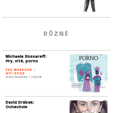
RŮZNÉ
Michaela Slussareff:
Hry, sítě, porno
EVA MARKOVÁ
/
#11/2022
minirecenze
/
různé
David Drábek:
Ochechule