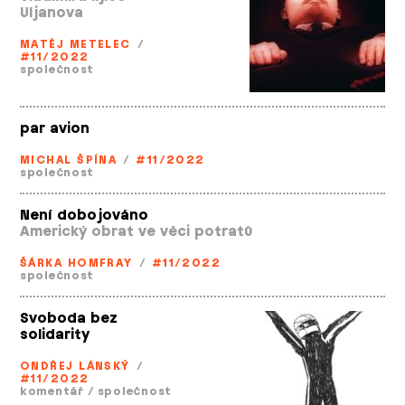
Uljanova
MATĚJ METELEC
/
#11/2022
společnost
par avion
MICHAL ŠPÍNA
/
#11/2022
společnost
Není dobojováno
Americký obrat ve věci potratů
ŠÁRKA HOMFRAY
/
#11/2022
společnost
Svoboda bez
solidarity
ONDŘEJ LÁNSKÝ
/
#11/2022
komentář
/
společnost