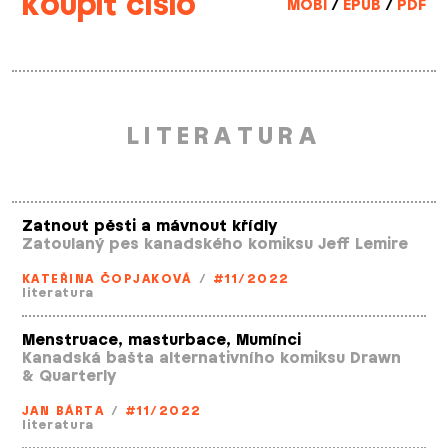
koupit číslo
MOBI
/
EPUB
/
PDF
LITERATURA
Zatnout pěsti a mávnout křídly
Zatoulaný pes kanadského komiksu Jeff Lemire
KATEŘINA ČOPJAKOVÁ
/
#11/2022
literatura
Menstruace, masturbace, Mumínci
Kanadská bašta alternativního komiksu Drawn
& Quarterly
JAN BÁRTA
/
#11/2022
literatura