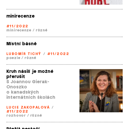
minirecenze
#11/2022
minirecenze
/
různé
Místní básně
LUBOMÍR TICHÝ
/
#11/2022
poezie
/
různé
Kruh násilí je možné
přerušit
S Joannou Gierak­-
Onoszko
o kanadských
internátních školách
LUCIE ZAKOPALOVÁ
/
#11/2022
rozhovor
/
různé