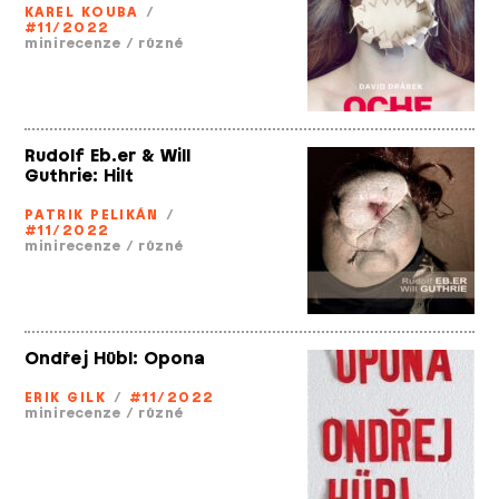
KAREL KOUBA
/
#11/2022
minirecenze
/
různé
Rudolf Eb.er & Will
Guthrie: Hilt
PATRIK PELIKÁN
/
#11/2022
minirecenze
/
různé
Ondřej Hübl: Opona
ERIK GILK
/
#11/2022
minirecenze
/
různé