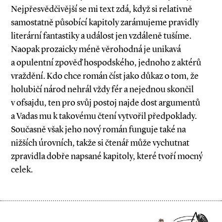
Nejpřesvědčivější se mi text zdá, když si relativně
samostatně působící kapitoly zarámujeme pravidly
literární fantastiky a událost jen vzdáleně tušíme.
Naopak prozaicky méně věrohodná je unikavá
a opulentní zpověď hospodského, jednoho z aktérů
vraždění. Kdo chce román číst jako důkaz o tom, že
holubičí národ nehrál vždy fér a nejednou skončil
v ofsajdu, ten pro svůj postoj najde dost argumentů
a Vadas mu k takovému čtení vytvořil předpoklady.
Současně však jeho nový román funguje také na
nižších úrovních, takže si čtenář může vychutnat
zpravidla dobře napsané kapitoly, které tvoří mocný
celek.