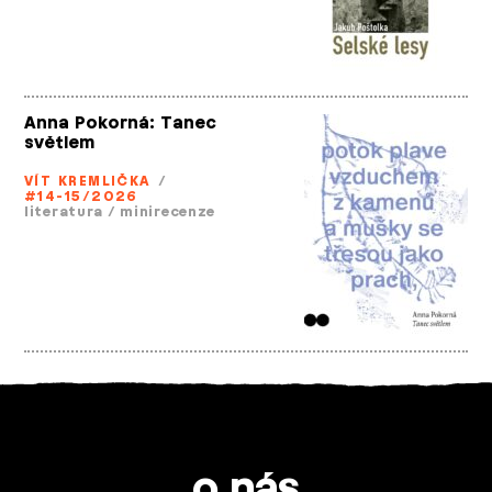
Anna Pokorná: Tanec
světlem
VÍT KREMLIČKA
/
#14-15/2026
literatura
/
minirecenze
o nás