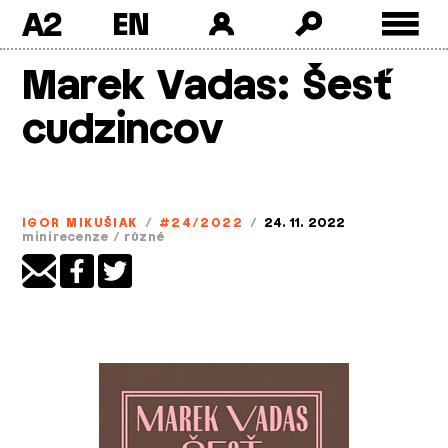
A2
Skip
Marek Vadas: Šesť
to
content
cudzincov
IGOR MIKUŠIAK
/
#24/2022
/
24. 11. 2022
minirecenze
/
různé