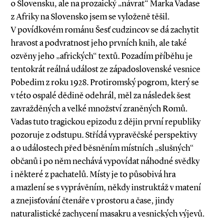
o Slovensku, ale na prozaický „návrat“ Marka Vadase
z Afriky na Slovensko jsem se vyloženě těšil.
V povídkovém románu Šesť cudzincov se dá zachytit
hravost a podvratnost jeho prvních knih, ale také
ozvěny jeho „afrických“ textů. Pozadím příběhu je
tentokrát reálná událost ze západoslovenské vesnice
Pobedim z roku 1928. Protiromský pogrom, který se
v této ospalé dědině odehrál, měl za následek šest
zavražděných a velké množství zraněných Romů.
Vadas tuto tragickou epizodu z dějin první republiky
pozoruje z odstupu. Střídá vypravěčské perspektivy
a o událostech před běsněním místních „slušných“
občanů i po něm nechává vypovídat náhodné svědky
i některé z pachatelů. Místy je to působivá hra
a mazlení se s vyprávěním, někdy instruktáž v matení
a znejisťování čtenáře v prostoru a čase, jindy
naturalistické zachycení masakru a vesnických výjevů.