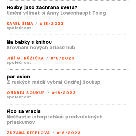
Houby jako záchrana světa?
Umění všímat si Anny Lowenhaupt Tsing
KAREL ŠIMA
/
#18/2023
společnost
Na babky s knihou
Srovnání nových atlasů hub
JIŘÍ G. RŮŽIČKA
/
#18/2023
společnost
par avion
Z ruských médií vybral Ondřej Soukup
ONDŘEJ SOUKUP
/
#18/2023
společnost
Fico sa vracia
Nešťastie interpretácií predvolebných
prieskumov
ZUZANA KEPPLOVÁ
/
#18/2023