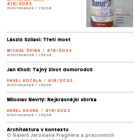
#18/2023
minirecenze
/
různé
László Szilasi: Třetí most
MICHAL ŠPÍNA
/
#18/2023
minirecenze
/
různé
Jan Kholl: Tajný život domorodců
PAVEL KOTRLA
/
#18/2023
minirecenze
/
různé
Miloslav Nevrlý: Nejkrásnější sbírka
KAREL KOUBA
/
#18/2023
minirecenze
/
různé
Architektura v kontextu
O Galerii Jaroslava Fragnera a pracovních