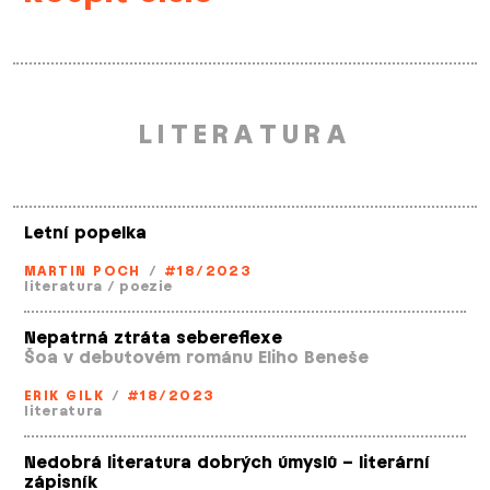
LITERATURA
Letní popelka
MARTIN POCH
/
#18/2023
literatura
/
poezie
Nepatrná ztráta sebereflexe
Šoa v debutovém románu Eliho Beneše
ERIK GILK
/
#18/2023
literatura
Nedobrá literatura dobrých úmyslů – literární
zápisník