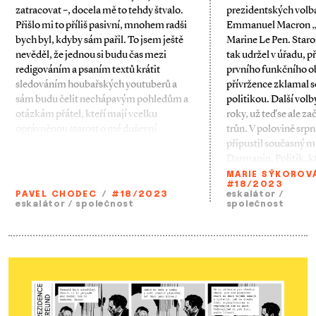
zatracovat –, docela mě to tehdy štvalo.
prezidentských volbá
Přišlo mi to příliš pasivní, mnohem radši
Emmanuel Macron „o
bych byl, kdyby sám pařil. To jsem ještě
Marine Le Pen. Staro
nevěděl, že jednou si budu čas mezi
tak udržel v úřadu, 
redigováním a psaním textů krátit
prvního funkčního 
sledováním houbařských youtuberů a
přívržence zklamal s
sám budu čelit nechápavým pohledům a
politikou. Další volb
otázkám přátel, kteří mají vcelku
roky, už teď se ale za
oprávněnou starost o mé duševní
trůn. V polovině srp
připustil současný mi
Darmanin. Politik, 
MARIE SÝKOROV
#18/2023
PAVEL CHODEC
/
#18/2023
eskalátor
/
eskalátor
/
společnost
společnost