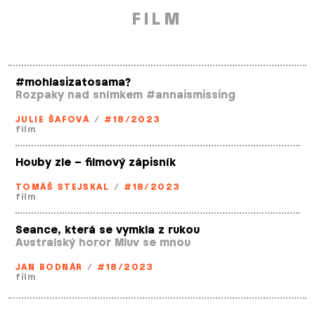
FILM
#mohlasizatosama?
Rozpaky nad snímkem #annaismissing
JULIE ŠAFOVÁ
/
#18/2023
film
Houby zle – filmový zápisník
TOMÁŠ STEJSKAL
/
#18/2023
film
Seance, která se vymkla z rukou
Australský horor Mluv se mnou
JAN BODNÁR
/
#18/2023
film