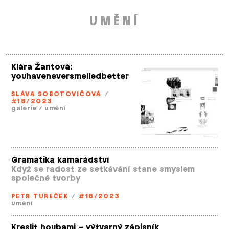
UMĚNÍ
Klára Žantová:
youhaveneversmelledbetter
SLÁVA SOBOTOVIČOVÁ
/
#18/2023
galerie
/
umění
Gramatika kamarádství
Když se radost ze setkávání stane smyslem
společné tvorby
PETR TUREČEK
/
#18/2023
umění
Kreslit houbami – výtvarný zápisník