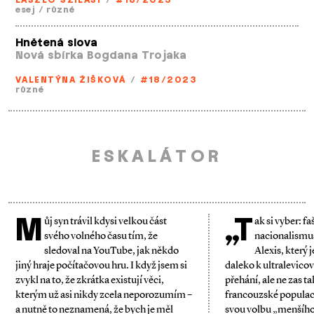
LÁSZLÓ SZILASI
/
#18/2023
esej
/
různé
Hnětená slova
Nová sbírka Bogdana Trojaka
VALENTÝNA ŽIŠKOVÁ
/
#18/2023
různé
ESKALÁTOR
M
„T
ůj syn trávil kdysi velkou část
ak si vyber: f
svého volného času tím, že
nacionalismus?
sledoval na YouTube, jak někdo
Alexis, který 
jiný hraje počítačovou hru. I když jsem si
daleko k ultralevic
zvykl na to, že zkrátka existují věci,
přehání, ale ne zas t
kterým už asi nikdy zcela neporozumím –
francouzské populace
a nutně to neznamená, že bych je měl
svou volbu „menšího 