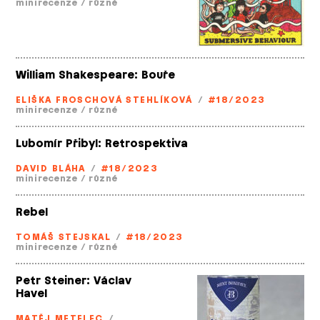
minirecenze
/
různé
William Shakespeare: Bouře
ELIŠKA FROSCHOVÁ STEHLÍKOVÁ
/
#18/2023
minirecenze
/
různé
Lubomír Přibyl: Retrospektiva
DAVID BLÁHA
/
#18/2023
minirecenze
/
různé
Rebel
TOMÁŠ STEJSKAL
/
#18/2023
minirecenze
/
různé
Petr Steiner: Václav
Havel
MATĚJ METELEC
/