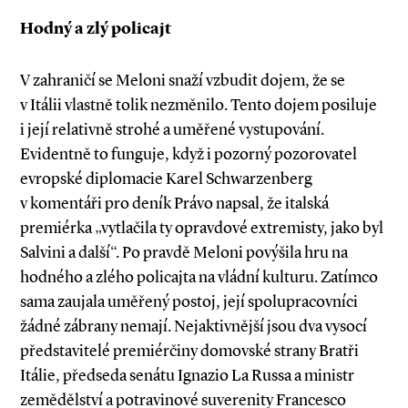
Hodný a zlý policajt
V zahraničí se Meloni snaží vzbudit dojem, že se
v Itálii vlastně tolik nezměnilo. Tento dojem posiluje
i její relativně strohé a uměřené vystupování.
Evidentně to funguje, když i pozorný pozorovatel
evropské diplomacie Karel Schwarzenberg
v komentáři pro deník Právo napsal, že italská
premiérka „vytlačila ty opravdové extremisty, jako byl
Salvini a další“. Po pravdě Meloni povýšila hru na
hodného a zlého policajta na vládní kulturu. Zatímco
sama zaujala uměřený postoj, její spolupracovníci
žádné zábrany nemají. Nejaktivnější jsou dva vysocí
představitelé premiérčiny domovské strany Bratři
Itálie, předseda senátu Ignazio La Russa a ministr
zemědělství a potravinové suverenity Francesco