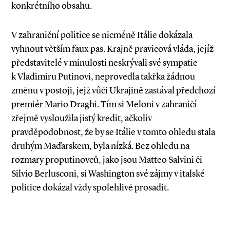
konkrétního obsahu.
V zahraniční politice se nicméně Itálie dokázala
vyhnout větším faux pas. Krajně pravicová vláda, jejíž
představitelé v minulosti neskrývali své sympatie
k Vladimiru Putinovi, neprovedla takřka žádnou
změnu v postoji, jejž vůči Ukrajině zastával předchozí
premiér Mario Draghi. Tím si Meloni v zahraničí
zřejmě vysloužila jistý kredit, ačkoliv
pravděpodobnost, že by se Itálie v tomto ohledu stala
druhým Maďarskem, byla nízká. Bez ohledu na
rozmary proputinovců, jako jsou Matteo Salvini či
Silvio Berlusconi, si Washington své zájmy v italské
politice dokázal vždy spolehlivě prosadit.