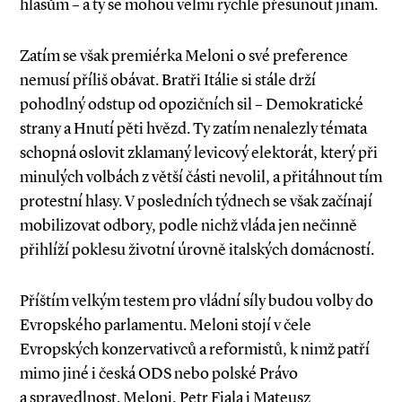
hlasům – a ty se mohou velmi rychle přesunout jinam.
Zatím se však premiérka Meloni o své preference
nemusí příliš obávat. Bratři Itálie si stále drží
pohodlný odstup od opozičních sil – Demokratické
strany a Hnutí pěti hvězd. Ty zatím nenalezly témata
schopná oslovit zklamaný levicový elektorát, který při
minulých volbách z větší části nevolil, a přitáhnout tím
protestní hlasy. V posledních týdnech se však začínají
mobilizovat odbory, podle nichž vláda jen nečinně
přihlíží poklesu životní úrovně italských domácností.
Příštím velkým testem pro vládní síly budou volby do
Evropského parlamentu. Meloni stojí v čele
Evropských konzervativců a reformistů, k nimž patří
mimo jiné i česká ODS nebo polské Právo
a spravedlnost. Meloni, Petr Fiala i Mateusz