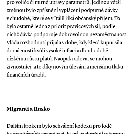
pro voliče či mírné úpravy parametrů. Jedinou větší
změnou bylo zpřísnění vyplácení podpůrné dávky
v chudobě, které se v Itálii říká občanský příjem. To
byla ostatně jedna z prio­rit pravicových sil, podle
nichž dávka podporuje dobrovolnou nezaměstnanost.
Vláda rozhodnutí přijala v době, kdy klesá kupní síla
domácností kvůli vysoké inflaci a dlouhodobě
nízkému růstu platů. Naopak radovat se mohou
živnostníci, a to díky novým úlevám a menšímu tlaku
finančních úřadů.
Migranti a Rusko
Dalším krokem bylo schválení kodexu pro lodě