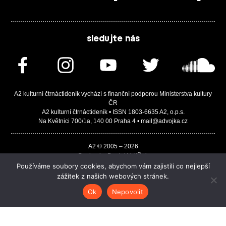
sledujte nás
A2 kulturní čtrnáctideník vychází s finanční podporou Ministerstva kultury
ČR
A2 kulturní čtrnáctideník • ISSN 1803-6635 A2, o.p.s.
Na Květnici 700/1a, 140 00 Praha 4 • mail@advojka.cz
A2 © 2005 – 2026
Design by Daniel Vojtíšek
Built by JASA-IT & ChSoft
Používáme soubory cookies, abychom vám zajistili co nejlepší
zážitek z našich webových stránek.
Ok
Nepovolit