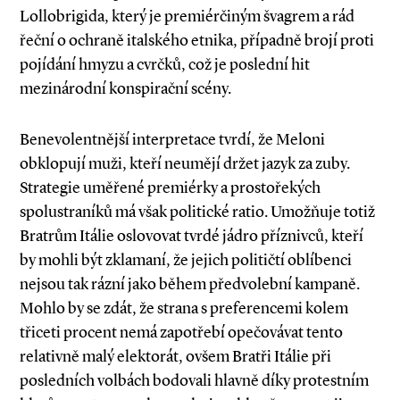
Lollobrigida, který je premiérčiným švagrem a rád
řeční o ochraně italského etnika, případně brojí proti
pojídání hmyzu a cvrčků, což je poslední hit
mezinárodní konspirační scény.
Benevolentnější interpretace tvrdí, že Meloni
obklopují muži, kteří neumějí držet jazyk za zuby.
Strategie uměřené premiérky a prostořekých
spolustraníků má však politické ratio. Umožňuje totiž
Bratrům Itálie oslovovat tvrdé jádro příznivců, kteří
by mohli být zklamaní, že jejich političtí oblíbenci
nejsou tak rázní jako během předvolební kampaně.
Mohlo by se zdát, že strana s preferencemi kolem
třiceti procent nemá zapotřebí opečovávat tento
relativně malý elektorát, ovšem Bratři Itálie při
posledních volbách bodovali hlavně díky protestním