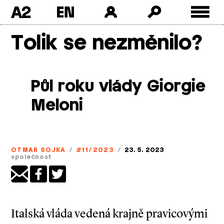
A2
Skip
Tolik se nezměnilo?
to
content
Půl roku vlády Giorgie
Meloni
OTMAR SOJKA
/
#11/2023
/
23. 5. 2023
společnost
Italská vláda vedená krajně pravicovými