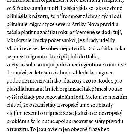
humanitárních organizací, které zachraňují migranty
ve Středozemním moři. Italská vláda se tak otevřeně
přihlásila k názoru, že přítomnost záchranných lodí
přitahuje migranty ze severu Afriky. Nová pravidla
začala platit na začátku roku a víceméně se dodržují,
jak ukazuje i nízký počet sankcí, jež úřady udělily.
Vládní teze se ale vůbec nepotvrdila. Od začátku roku
se počet migrantů, kteří připluli do Itálie,
zečtyřnásobil a unijní pohraniční agentura Frontex se
domnívá, že letošní rok bude z hlediska migrace
podobně intenzivní jako léta 2015 a 2016. Kodex pro
plavidla humanitárních organizací tak přinesl pouze
vyšší náklady provozovatelům lodí. Meloni se mezitím
chlubí, že ostatní státy Evropské unie souhlasily
s jejími tezemi o migraci: že se jedná o celoevropský
problém a že je nutné spolupracovat se státy původu
a tranzitu. To jsou ovšem jen obecné fráze bez