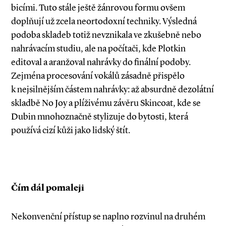
bicími. Tuto stále ještě žánrovou formu ovšem
doplňují už zcela neortodoxní techniky. Výsledná
podoba skladeb totiž nevznikala ve zkušebně nebo
nahrávacím studiu, ale na počítači, kde Plotkin
editoval a aranžoval nahrávky do finální podoby.
Zejména procesování vokálů zásadně přispělo
k nejsilnějším částem nahrávky: až absurdně dezolátní
skladbě No Joy a plíživému závěru Skin­coat, kde se
Dubin mnohoznačně stylizuje do bytosti, která
používá cizí kůži jako lidský štít.
Čím dál pomaleji
Nekonvenční přístup se naplno rozvinul na druhém