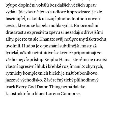
být po doplnění vokálů bez dalších větších úprav
vydán. Jde vlastně jen o studiové improvizace, je ale
fascinující, nakolik ukazují plnohodnotnou novou
cestu, kterou se kapela mohla vydat. Emocionální
drásavost a expresivita zpěvu si nezadají s dřívějšími
alby, přesto tu ale Khanate svůj neúprosný tlak trochu
uvolnili. Hudba je o poznání subtilnější, místy až
lyrická, ačkoli neintuitivní sekvence připomínají ze
všeho nejvíc přístup Keijiho Haina, kterému je rovněž
vlastní agresivní hluk i křehké rozjímání. Z chytrých,
rytmicky komplexních bicích je znát bubeníkovo
jazzové východisko. Závěrečný tichý půlhodinový
track Every God Damn Thing nemá daleko
k abstraktnímu blues Lorena Connorse.