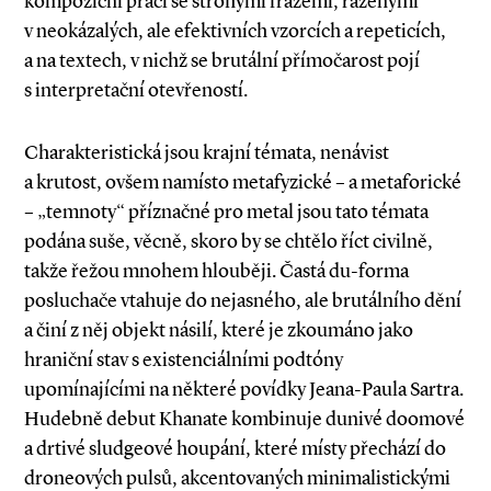
kompoziční práci se strohými frázemi, řazenými
v neokázalých, ale efektivních vzorcích a repeticích,
a na textech, v nichž se brutální přímočarost pojí
s interpretační otevřeností.
Charakteristická jsou krajní témata, nenávist
a krutost, ovšem namísto metafyzické – a metaforické
– „temnoty“ příznačné pro metal jsou tato témata
podána suše, věcně, skoro by se chtělo říct civilně,
takže řežou mnohem hlouběji. Častá du­-forma
posluchače vtahuje do nejasného, ale brutálního dění
a činí z něj objekt násilí, které je zkoumáno jako
hraniční stav s existenciálními podtóny
upomínajícími na některé povídky Jeana­-Paula Sartra.
Hudebně debut Khanate kombinuje dunivé doomové
a drtivé sludgeové houpání, které místy přechází do
droneových pulsů, akcentovaných minimalistickými