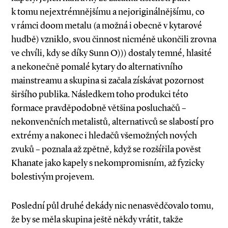
k tomu nejextrémnějšímu a nejoriginálnějšímu, co
v rámci doom metalu (a možná i obecně v kytarové
hudbě) vzniklo, svou činnost nicméně ukončili zrovna
ve chvíli, kdy se díky Sunn O))) dostaly temné, hlasité
a nekonečně pomalé kytary do alternativního
mainstreamu a skupina si začala získávat pozornost
širšího publika. Následkem toho produkci této
formace pravděpodobně většina posluchačů –
nekonvenčních metalistů, alternativců se slabostí pro
extrémy a nakonec i hledačů všemožných nových
zvuků – poznala až zpětně, když se rozšířila pověst
Khanate jako kapely s nekompromisním, až fyzicky
bolestivým projevem.
Poslední půl druhé dekády nic nenasvědčovalo tomu,
že by se měla skupina ještě někdy vrátit, takže