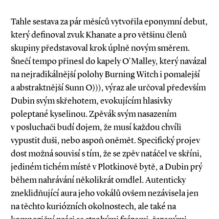
Tahle sestava za pár měsíců vytvořila eponymní debut,
který definoval zvuk Khanate a pro většinu členů
skupiny představoval krok úplně novým směrem.
Šnečí tempo přinesl do kapely O’Malley, který navázal
na nejradikálnější polohy Burning Witch i pomalejší
a abstraktnější Sunn O))), výraz ale určoval především
Dubin svým skřehotem, evokujícím hlasivky
poleptané kyselinou. Zpěvák svým nasazením
v posluchači budí dojem, že musí každou chvíli
vypustit duši, nebo aspoň oněmět. Specifický projev
dost možná souvisí s tím, že se zpěv natáčel ve skříni,
jediném tichém místě v Plotkinově bytě, a Dubin prý
během nahrávání několikrát omdlel. Autenticky
zneklidňující aura jeho vokálů ovšem nezávisela jen
na těchto kuriózních okolnostech, ale také na