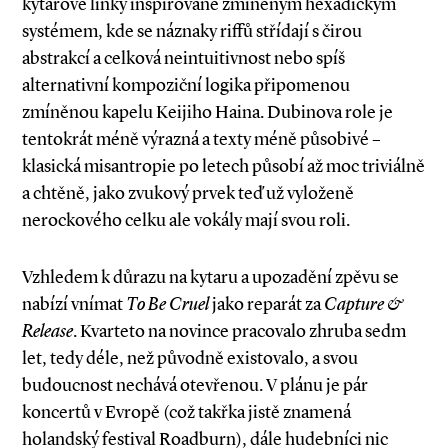
kytarové linky inspirované zmíněným hexadickým
systémem, kde se náznaky riffů střídají s čirou
abstrakcí a celková neintuitivnost nebo spíš
alternativní kompoziční logika připomenou
zmíněnou kapelu Keijiho Haina. Dubinova role je
tentokrát méně výrazná a texty méně působivé –
klasická misantropie po letech působí až moc triviálně
a chtěně, jako zvukový prvek teď už vyloženě
nerocko­vého celku ale vokály mají svou roli.
Vzhledem k důrazu na kytaru a upozadění zpěvu se
nabízí vnímat
To Be Cruel
jako reparát za
Capture &
Release
. Kvarteto na novince pracovalo zhruba sedm
let, tedy déle, než původně existovalo, a svou
budoucnost nechává otevřenou. V plánu je pár
koncertů v Evropě (což takřka jistě znamená
holandský festival Roadburn), dále hudebníci nic