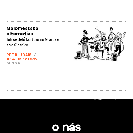
Maloměstská
alternativa
Jak se dělá kultura na Moravě
a ve Slezsku
PETR URAM
/
#14-15/2026
hudba
o nás