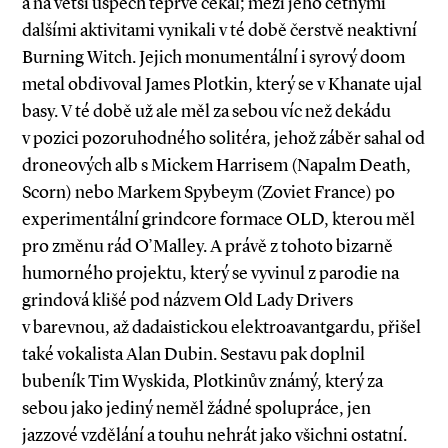
a na větší úspěch teprve čekal; mezi jeho četnými
dalšími aktivitami vynikali v té době čerstvě neaktivní
Burning Witch. Jejich monumentální i syrový doom
metal obdivoval James Plotkin, který se v Khanate ujal
basy. V té době už ale měl za sebou víc než dekádu
v pozici pozoruhodného solitéra, jehož záběr sahal od
droneových alb s Mickem Harrisem (Napalm Death,
Scorn) nebo Markem Spybeym (Zoviet France) po
experimentální grindcore formace OLD, kterou měl
pro změnu rád O’Malley. A právě z tohoto bizarně
humorného projektu, který se vyvinul z parodie na
grindová klišé pod názvem Old Lady Drivers
v barevnou, až dadaistickou elektroavantgardu, přišel
také vokalista Alan Dubin. Sestavu pak doplnil
bubeník Tim Wyskida, Plotkinův známý, který za
sebou jako jediný neměl žádné spolupráce, jen
jazzové vzdělání a touhu nehrát jako všichni ostatní.