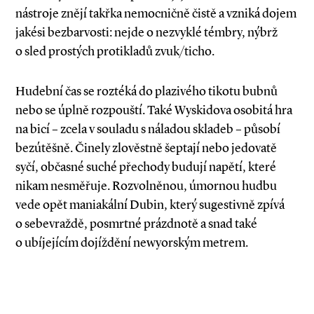
nástroje znějí takřka nemocničně čistě a vzniká dojem
jakési bezbarvosti: nejde o nezvyklé témbry, nýbrž
o sled prostých protikladů zvuk/ticho.
Hudební čas se roztéká do plazivého tikotu bubnů
nebo se úplně rozpouští. Také Wyskidova osobitá hra
na bicí – zcela v souladu s náladou skladeb – působí
bezútěšně. Činely zlověstně šeptají nebo jedovatě
syčí, občasné suché přechody budují napětí, které
nikam nesměřuje. Rozvolněnou, úmornou hudbu
vede opět maniakální Dubin, který sugestivně zpívá
o sebevraždě, posmrtné prázdnotě a snad také
o ubíjejícím dojíždění newyorským metrem.