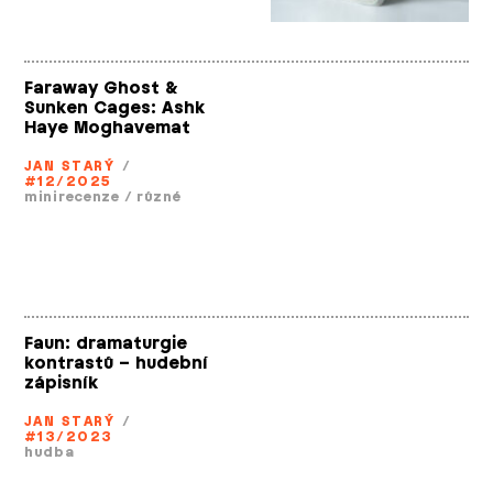
Faraway Ghost &
Sunken Cages: Ashk
Haye Moghavemat
JAN STARÝ
/
#12/2025
minirecenze
/
různé
Faun: dramaturgie
kontrastů – hudební
zápisník
JAN STARÝ
/
#13/2023
hudba