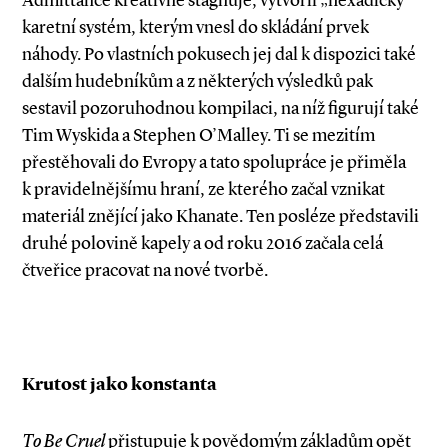
Admit­tance kreativně stagnuje, vytvořil „hexadický“
karetní systém, kterým vnesl do skládání prvek
náhody. Po vlastních pokusech jej dal k dispozici také
dalším hudebníkům a z některých výsledků pak
sestavil pozoruhodnou kompilaci, na níž figurují také
Tim Wyskida a Stephen O’Malley. Ti se mezitím
přestěhovali do Evropy a tato spolupráce je přiměla
k pravidelnějšímu hraní, ze kterého začal vznikat
materiál znějící jako Khanate. Ten posléze představili
druhé polovině kapely a od roku 2016 začala celá
čtveřice pracovat na nové tvorbě.
Krutost jako konstanta
To Be Cruel
přistupuje k povědomým základům opět