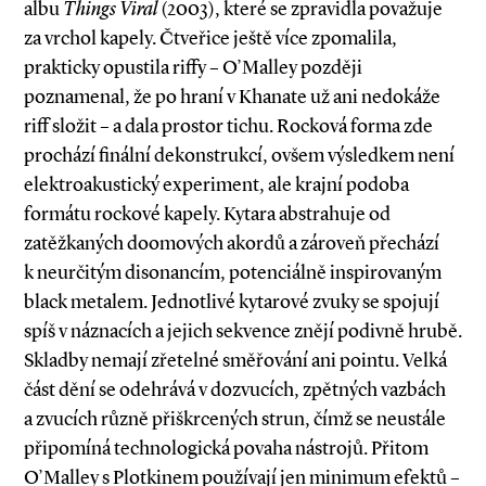
albu
Things Viral
(2003), které se zpravidla považuje
za vrchol kapely. Čtveřice ještě více zpomalila,
prakticky opustila riffy – O’Malley později
poznamenal, že po hraní v Khanate už ani nedokáže
riff složit – a dala prostor tichu. Rocková forma zde
prochází finální dekonstrukcí, ovšem výsledkem není
elektroakustický experiment, ale krajní podoba
formátu rockové kapely. Kytara abstrahuje od
zatěžkaných doomových akordů a zároveň přechází
k neurčitým disonancím, potenciál­ně inspirovaným
black metalem. Jednotlivé kytarové zvuky se spojují
spíš v náznacích a jejich sekvence znějí podivně hrubě.
Skladby nemají zřetelné směřování ani pointu. Velká
část dění se odehrává v dozvucích, zpětných vazbách
a zvucích různě přiškrcených strun, čímž se neustále
připomíná technologická povaha nástrojů. Přitom
O’Malley s Plotkinem používají jen minimum efektů –