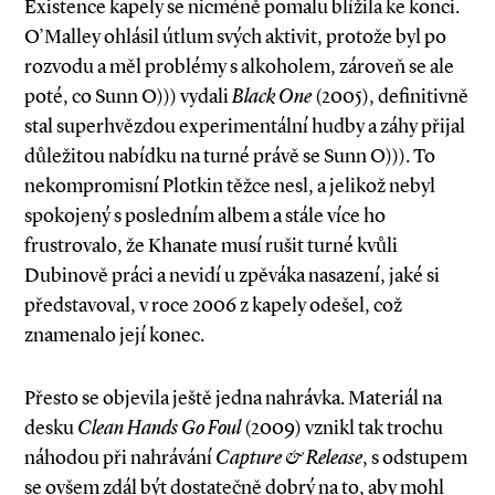
Existence kapely se nicméně pomalu blížila ke konci.
O’Malley ohlásil útlum svých aktivit, protože byl po
rozvodu a měl problémy s alkoholem, zároveň se ale
poté, co Sunn O))) vydali
Black One
(2005), definitivně
stal superhvězdou experimentální hudby a záhy přijal
důležitou nabídku na turné právě se Sunn O))). To
nekompromisní Plotkin těžce nesl, a jelikož nebyl
spokojený s posledním albem a stále více ho
frustrovalo, že Khanate musí rušit turné kvůli
Dubinově práci a nevidí u zpěváka nasazení, jaké si
představoval, v roce 2006 z kapely odešel, což
znamenalo její konec.
Přesto se objevila ještě jedna nahrávka. Materiál na
desku
Clean Hands Go Foul
(2009) vznikl tak trochu
náhodou při nahrávání
Capture & Release
, s odstupem
se ovšem zdál být dostatečně dobrý na to, aby mohl