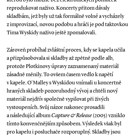
reprodukovat naživo. Koncerty přitom dávaly
skladbám, jež byly už tak formálně volné a vycházely
z improvizací, novou podobu a hráči je pod taktovkou
Tima Wyskidy naživo ještě zpomalovali.
Zároveň probíhal zvláštní proces, kdy se kapela učila
a přizpůsobovala si skladby až zpětně podle alb,
protože Plotkinovy úpravy zaznamenaný materiál
zásadně měnily. To ovšem časem vedlo k napětí
v kapele. O’Malley s Wyskidou vnímali u koncertně
hraných skladeb pozoruhodný vývoj a chtěli nový
materiál nejdřív společně vypilovat při živých
vystoupeních. Svůj názor nakonec prosadili
a následující album
Capture & Release
(2005) vzniklo
tímto konvenčnějším způsobem. Výsledek však byl
pro kapelu i posluchače rozporuplný. Skladby jsou