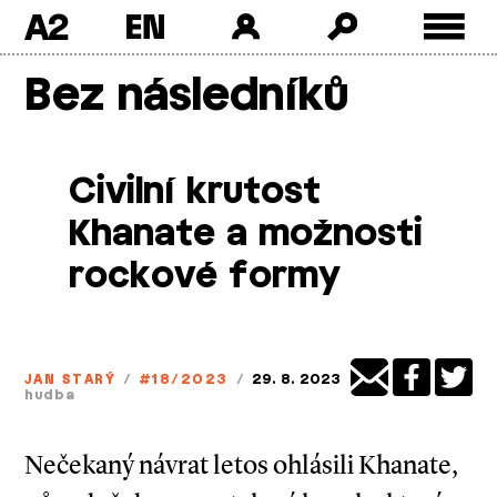
A2
Skip
Bez následníků
to
content
Civilní krutost
Khanate a možnosti
rockové formy
JAN STARÝ
/
#18/2023
/
29. 8. 2023
hudba
Nečekaný návrat letos ohlásili Khanate,