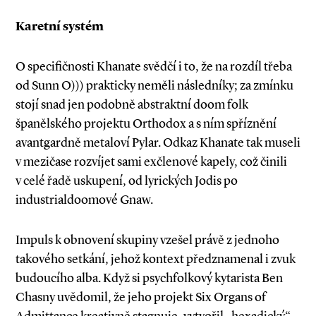
Karetní systém
O specifičnosti Khanate svědčí i to, že na rozdíl třeba
od Sunn O))) prakticky neměli následníky; za zmínku
stojí snad jen podobně abstraktní doom folk
španělského projektu Orthodox a s ním spříznění
avantgardně metaloví Pylar. Odkaz Khanate tak museli
v mezičase rozvíjet sami exčlenové kapely, což činili
v celé řadě uskupení, od lyrických Jodis po
industrialdoomové Gnaw.
Impuls k obnovení skupiny vzešel právě z jednoho
takového setkání, jehož kontext předznamenal i zvuk
budoucího alba. Když si psychfolkový kytarista Ben
Chasny uvědomil, že jeho projekt Six Organs of