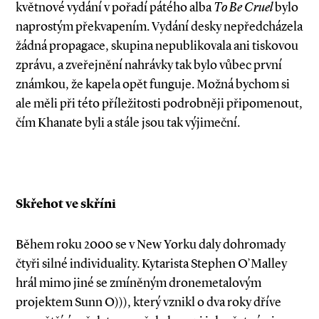
květnové vydání v pořadí pátého alba
To Be Cruel
bylo
naprostým překvapením. Vydání desky nepředcházela
žádná propagace, skupina nepublikovala ani tiskovou
zprávu, a zveřejnění nahrávky tak bylo vůbec první
známkou, že kapela opět funguje. Možná bychom si
ale měli při této příležitosti podrobněji připomenout,
čím Khanate byli a stále jsou tak výjimeční.
Skřehot ve skříni
Během roku 2000 se v New Yorku daly dohromady
čtyři silné individuality. Kytarista Stephen O’Malley
hrál mimo jiné se zmíněným dronemetalovým
projektem Sunn O))), který vznikl o dva roky dříve