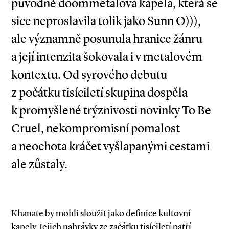
původně doommetalová kapela, která se
sice neproslavila tolik jako Sunn O))),
ale významně posunula hranice žánru
a její intenzita šokovala i v metalovém
kontextu. Od syrového debutu
z počátku tisíciletí skupina dospěla
k promyšlené trýznivosti novinky To Be
Cruel, nekompromisní pomalost
a neochota kráčet vyšlapanými cestami
ale zůstaly.
Khanate by mohli sloužit jako definice kultovní
kapely. Jejich nahrávky ze začátku tisíciletí patří