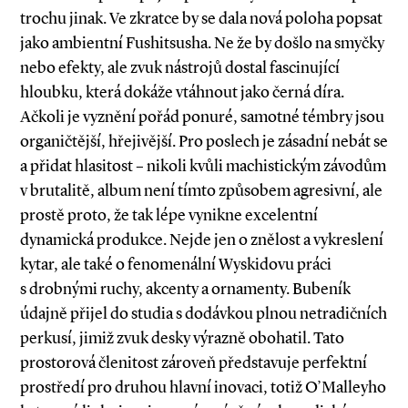
trochu jinak. Ve zkratce by se dala nová poloha popsat
jako ambientní Fushitsusha. Ne že by došlo na smyčky
nebo efekty, ale zvuk nástrojů dostal fascinující
hloubku, která dokáže vtáhnout jako černá díra.
Ačkoli je vyznění pořád ponuré, samotné témbry jsou
organičtější, hřejivější. Pro poslech je zásadní nebát se
a přidat hlasitost – nikoli kvůli machistickým závodům
v brutalitě, album není tímto způsobem agresivní, ale
prostě proto, že tak lépe vynikne excelentní
dynamická produkce. Nejde jen o znělost a vykreslení
kytar, ale také o fenomenální Wyskidovu práci
s drobnými ruchy, akcenty a ornamenty. Bubeník
údajně přijel do studia s dodávkou plnou netradičních
perkusí, jimiž zvuk desky výrazně obohatil. Tato
prostorová členitost zároveň představuje perfektní
prostředí pro druhou hlavní inovaci, totiž O’Mal­leyho