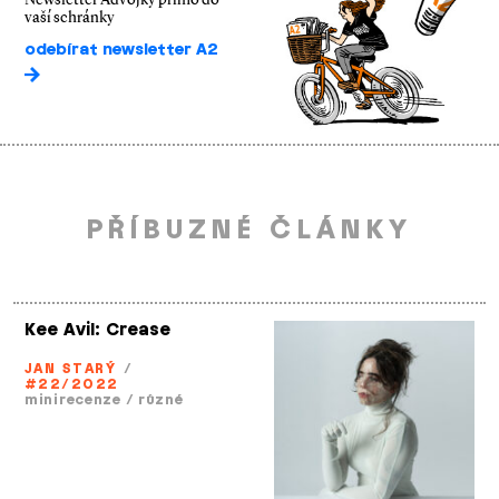
vaší schránky
odebírat newsletter A2
PŘÍBUZNÉ ČLÁNKY
Kee Avil: Crease
JAN STARÝ
/
#22/2022
minirecenze
/
různé