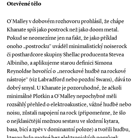
Otevřené tělo
O’Malley v dobovém rozhovoru prohlásil, že chápe
Khanate spíš jako postrock než jako doom metal.
Pokud se neomezíme jen na fakt, že jako příklad
onoho „postrocku“ uváděl minimalistický noiserock
či posthard­core skupiny Shellac producenta Stevea
Albiniho, a aplikujeme starou definici Simona
Reynoldse hovořící o „nerockové hudbě na rockové
nástroje“ (viz Labradford nebo pozdní Swans), dává to
dobrý smysl. U Khanate je pozoruhodné, že ačkoli
minimálně Plotkin a O’Malley nepochybně měli
rozsáhlý přehled o elektroakustice, vážné hudbě nebo
noisu, zůstali napojení na rock (připomeňme, že šlo
o nejklasičtější možnou sestavu ve složení kytara,
basa, bicí a zpěv v dominantní poloze) a tvořili hudbu,
kterou bylo možné bez elektronických pomůcek