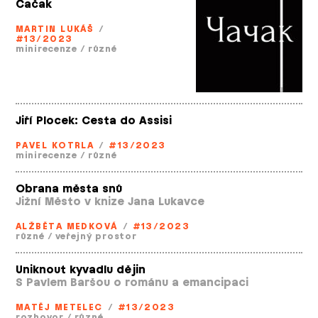
Čačak
MARTIN LUKÁŠ
/
#13/2023
minirecenze
/
různé
Jiří Plocek: Cesta do Assisi
PAVEL KOTRLA
/
#13/2023
minirecenze
/
různé
Obrana města snů
Jižní Město v knize Jana Lukavce
ALŽBĚTA MEDKOVÁ
/
#13/2023
různé
/
veřejný prostor
Uniknout kyvadlu dějin
S Pavlem Baršou o románu a emancipaci
MATĚJ METELEC
/
#13/2023
rozhovor
/
různé