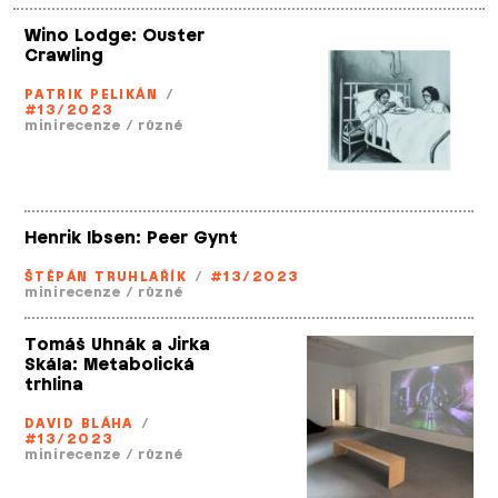
Wino Lodge: Ouster
Crawling
PATRIK PELIKÁN
/
#13/2023
minirecenze
/
různé
Henrik Ibsen: Peer Gynt
ŠTĚPÁN TRUHLAŘÍK
/
#13/2023
minirecenze
/
různé
Tomáš Uhnák a Jirka
Skála: Metabolická
trhlina
DAVID BLÁHA
/
#13/2023
minirecenze
/
různé