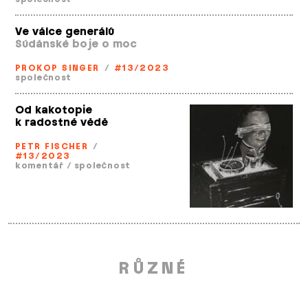
Ve válce generálů
Súdánské boje o moc
PROKOP SINGER
/
#13/2023
společnost
Od kakotopie
k radostné vědě
PETR FISCHER
/
#13/2023
komentář
/
společnost
RŮZNÉ