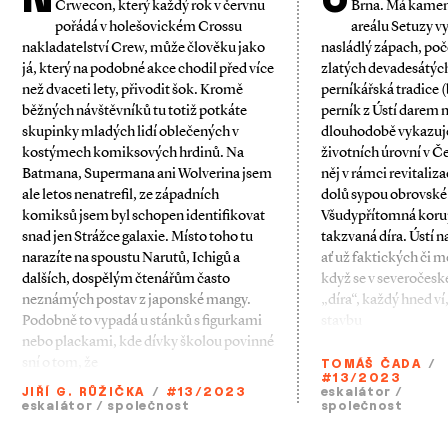
Crwecon, který každý rok v červnu
Brna. Má kamen
pořádá v holešovickém Crossu
areálu Setuzy v
nakladatelství Crew, může člověku jako
nasládlý zápach, poče
já, který na podobné akce chodil před více
zlatých devadesátých
než dvaceti lety, přivodit šok. Kromě
perníkářská tradice (
běžných návštěvníků tu totiž potkáte
perník z Ústí darem ne
skupinky mladých lidí oblečených v
dlouhodobě vykazuje
kostýmech komiksových hrdinů. Na
životních úrovní v Č
Batmana, Supermana ani Wolverina jsem
něj v rámci revitali
ale letos nenatrefil, ze západních
dolů sypou obrovské
komiksů jsem byl schopen identifikovat
Všudypřítomná korup
snad jen Strážce galaxie. Místo toho tu
takzvaná díra. Ústí n
narazíte na spoustu Narutů, Ichigů a
ať už faktických či m
dalších, dospělým čtenářům často
když se v severočesk
neznámých postav z japonské mangy.
„díra“, každý hned ví,
Podobně to vypadá u stánků s figurkami
stavbu
nebo plackami, kde dívky školou povinné
sní o tom, že
TOMÁŠ ČADA
/
#13/2023
JIŘÍ G. RŮŽIČKA
/
#13/2023
eskalátor
/
eskalátor
/
společnost
společnost