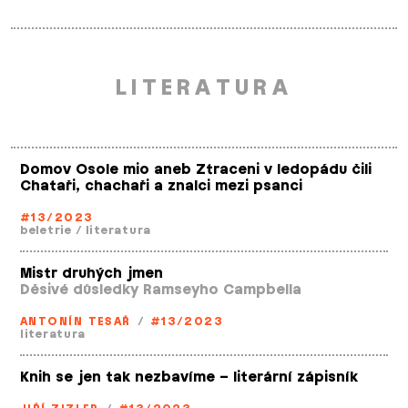
LITERATURA
Domov Osole mio aneb Ztraceni v ledopádu čili
Chataři, chachaři a znalci mezi psanci
#13/2023
beletrie
/
literatura
Mistr druhých jmen
Děsivé důsledky Ramseyho Campbella
ANTONÍN TESAŘ
/
#13/2023
literatura
Knih se jen tak nezbavíme – literární zápisník