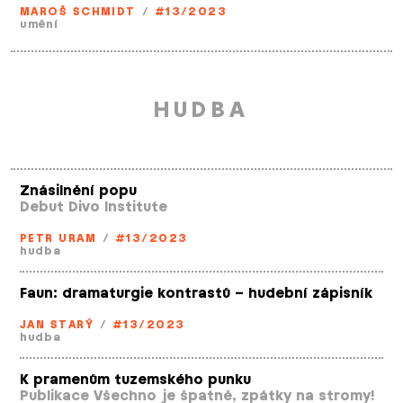
MAROŠ SCHMIDT
/
#13/2023
umění
HUDBA
Znásilnění popu
Debut Divo Institute
PETR URAM
/
#13/2023
hudba
Faun: dramaturgie kontrastů – hudební zápisník
JAN STARÝ
/
#13/2023
hudba
K pramenům tuzemského punku
Publikace Všechno je špatně, zpátky na stromy!