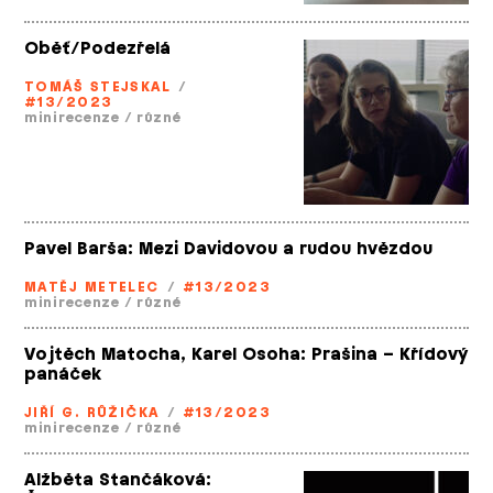
Oběť/Podezřelá
TOMÁŠ STEJSKAL
/
#13/2023
minirecenze
/
různé
Pavel Barša: Mezi Davidovou a rudou hvězdou
MATĚJ METELEC
/
#13/2023
minirecenze
/
různé
Vojtěch Matocha, Karel Osoha: Prašina – Křídový
panáček
JIŘÍ G. RŮŽIČKA
/
#13/2023
minirecenze
/
různé
Alžběta Stančáková: