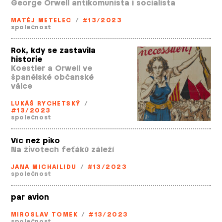
George Orwell antikomunista i socialista
MATĚJ METELEC
/
#13/2023
společnost
Rok, kdy se zastavila
historie
Koestler a Orwell ve
španělské občanské
válce
LUKÁŠ RYCHETSKÝ
/
#13/2023
společnost
Víc než piko
Na životech feťáků záleží
JANA MICHAILIDU
/
#13/2023
společnost
par avion
MIROSLAV TOMEK
/
#13/2023
společnost