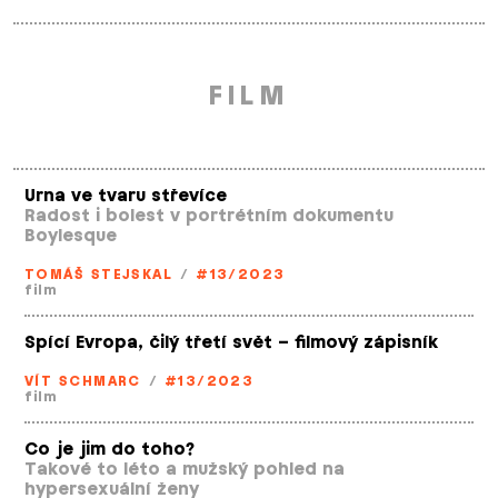
FILM
Urna ve tvaru střevíce
Radost i bolest v portrétním dokumentu
Boylesque
TOMÁŠ STEJSKAL
/
#13/2023
film
Spící Evropa, čilý třetí svět – filmový zápisník
VÍT SCHMARC
/
#13/2023
film
Co je jim do toho?
Takové to léto a mužský pohled na
hypersexuální ženy