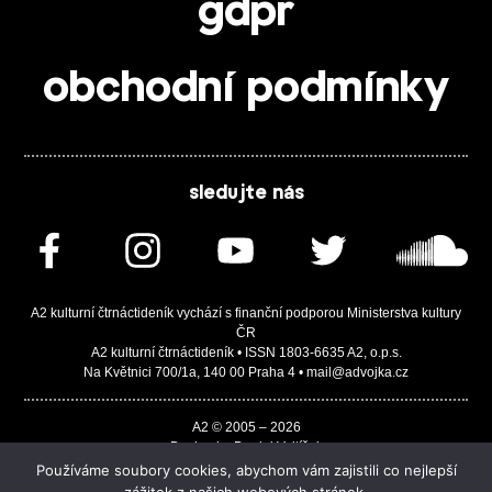
gdpr
obchodní podmínky
sledujte nás
A2 kulturní čtrnáctideník vychází s finanční podporou Ministerstva kultury
ČR
A2 kulturní čtrnáctideník • ISSN 1803-6635 A2, o.p.s.
Na Květnici 700/1a, 140 00 Praha 4 • mail@advojka.cz
A2 © 2005 – 2026
Design by Daniel Vojtíšek
Built by JASA-IT & ChSoft
Používáme soubory cookies, abychom vám zajistili co nejlepší