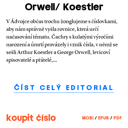
Orwell/ Koestler
V Ádvojce občas trochu žonglujeme s číslovkami,
aby nám správně vyšla rovnice, která určí
načasování tématu. Čachry s kulatými výročími
narození a úmrtí provázely i vznik čísla, v němž se
sešli Arthur Koestler a George Orwell, levicoví
spisovatelé a přátelé,…
ČÍST CELÝ EDITORIAL
koupit číslo
MOBI
/
EPUB
/
PDF