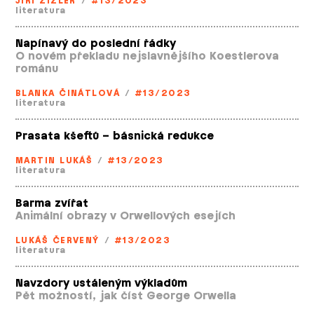
JIŘÍ ZIZLER
/
#13/2023
literatura
Napínavý do poslední řádky
O novém překladu nejslavnějšího Koestlerova
románu
BLANKA ČINÁTLOVÁ
/
#13/2023
literatura
Prasata kšeftů – básnická redukce
MARTIN LUKÁŠ
/
#13/2023
literatura
Barma zvířat
Animální obrazy v Orwellových esejích
LUKÁŠ ČERVENÝ
/
#13/2023
literatura
Navzdory ustáleným výkladům
Pět možností, jak číst George Orwella