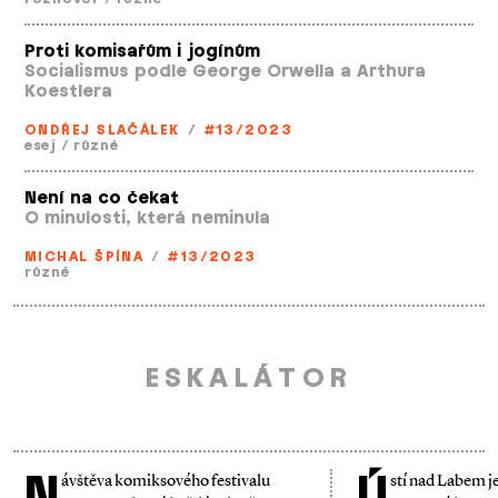
Proti komisařům i jogínům
Socialismus podle George Orwella a Arthura
Koestlera
ONDŘEJ SLAČÁLEK
/
#13/2023
esej
/
různé
Není na co čekat
O minulosti, která neminula
MICHAL ŠPÍNA
/
#13/2023
různé
ESKALÁTOR
N
Ú
ávštěva komiksového festivalu
stí nad Labem j