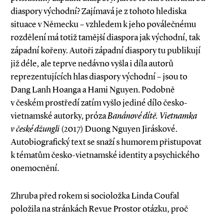
diaspory východní? Zajímavá je z tohoto hlediska
situace v Německu – vzhledem k jeho poválečnému
rozdělení má totiž tamější diaspora jak východní, tak
západní kořeny. Autoři západní diaspory tu publikují
již déle, ale teprve nedávno vyšla i díla autorů
reprezentujících hlas diaspory východní – jsou to
Dang Lanh Hoanga a Hami Nguyen. Podobně
v českém prostředí zatím vyšlo jediné dílo česko­-
vietnamské autorky, próza
Banánové dítě. Vietnamka
v české džungli
(2017) Duong Nguyen Jiráskové.
Autobiografický text se snaží s humorem přistupovat
k tématům česko­-vietnamské identity a psychického
onemocnění.
Zhruba před rokem si socioložka Linda Coufal
položila na stránkách Revue Prostor otázku, proč