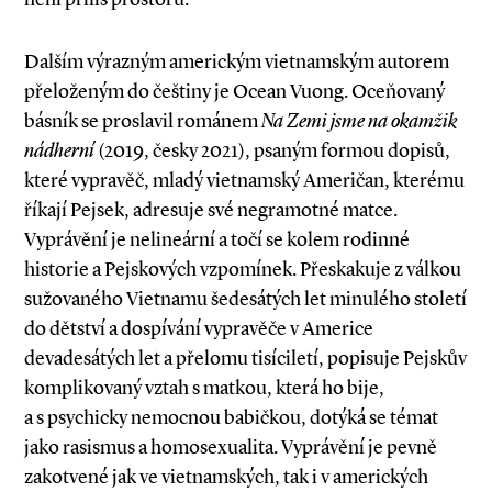
Dalším výrazným americkým vietnamským autorem
přeloženým do češtiny je Ocean Vuong. Oceňovaný
básník se proslavil románem
Na Zemi jsme na okamžik
nádherní
(2019, česky 2021), psaným formou dopisů,
které vypravěč, mladý vietnamský Američan, kterému
říkají Pejsek, adresuje své negramotné matce.
Vyprávění je nelineární a točí se kolem rodinné
historie a Pejskových vzpomínek. Přeskakuje z válkou
sužovaného Vietnamu šedesátých let minulého století
do dětství a dospívání vypravěče v Americe
devadesátých let a přelomu tisíciletí, popisuje Pejskův
komplikovaný vztah s matkou, která ho bije,
a s psychicky nemocnou babičkou, dotýká se témat
jako rasismus a homosexualita. Vyprávění je pevně
zakotvené jak ve vietnamských, tak i v amerických