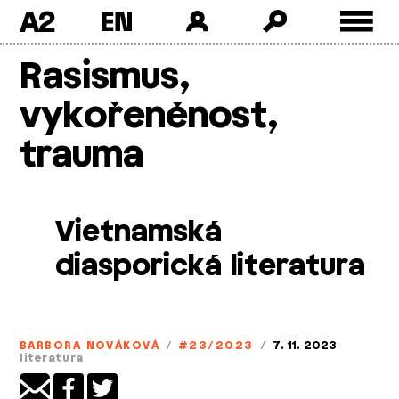
A2
Skip
Rasismus,
to
content
vykořeněnost,
trauma
Vietnamská
diasporická literatura
BARBORA NOVÁKOVÁ
/
#23/2023
/
7. 11. 2023
literatura