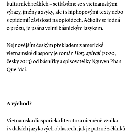
kulturních reáliích – setkáváme se s vietnamskými
výrazy, jmény a zvyky, ale i s hiphopovými texty nebo
s epidemií závislosti na opioidech. Ačkoliv se jedná
o prózu, je psána velmi básnickým jazykem.
Nejnovějším českým překladem z americké
vietnamské diaspory je román
Hory zpívají
(2020,
česky 2023) od básnířky a spisovatelky Nguyen Phan
Que Mai.
A východ?
Vietnamská diasporická literatura nicméně vzniká
i v dalších jazykových oblastech, jak je patrné z článků