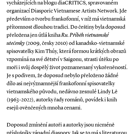
vycházejících na blogu diaCRITICS, spravovaném
organizací Diasporic Vietnamese Artists Network. Jde
především o tvorbu frankofonní, v níž má vietnamská
přítomnost dlouhou tradici. Do češtiny byla doposud
přeložena jen útlá kniha
Ru. Příběh vietnamské
utečenky
(2009, česky 2010) od kanadsko­-vietnamské
spisovatelky Kim Thúy, která formou krátkých obrazů
vzpomíná na své dětství v Saigonu, strasti útěku po
moři i svůj dospělý život poznamenaný vykořeněností.
Je s podivem, že doposud nebylo přeloženo žádné
dílo asi nejvýznamnější frankofonní spisovatelky
vietnamského původu, nedávno zesnulé Lindy Lê
(1963–2022), autorky řady románů, povídek i knih
esejů ověnčených mnoha cenami.
Doposud zmínění autoři a autorky jsou nicméně
příslušníky západní diaspory. Jak se to má s literaturou