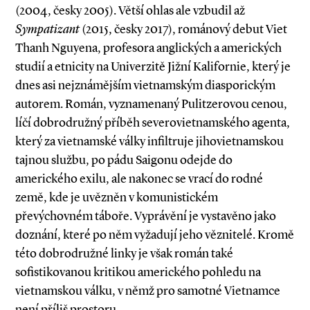
(2004, česky 2005). Větší ohlas ale vzbudil až
Sympatizant
(2015, česky 2017), románový debut Viet
Thanh Nguye­­­na, profesora anglických a amerických
studií a etnicity na Univerzitě Jižní Kalifornie, který je
dnes asi nejznámějším vietnamským diasporickým
autorem. Román, vyznamenaný Pulitzerovou cenou,
líčí dobrodružný příběh severovietnamského agenta,
který za vietnamské války infiltruje jihovietnamskou
tajnou službu, po pádu Saigonu odejde do
amerického exilu, ale nakonec se vrací do rodné
země, kde je uvězněn v komunistickém
převýchovném táboře. Vyprávění je vystavěno jako
doznání, které po něm vyžadují jeho věznitelé. Kromě
této dobrodružné linky je však román také
sofistikovanou kritikou amerického pohledu na
vietnamskou válku, v němž pro samotné Vietnamce
není příliš prostoru.