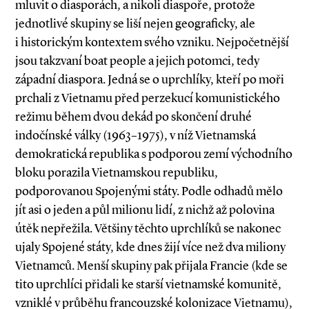
mluvit o diasporách, a nikoli diaspoře, protože
jednotlivé skupiny se liší nejen geograficky, ale
i historickým kontextem svého vzniku. Nejpočetnější
jsou takzvaní boat people a jejich potomci, tedy
západní diaspora. Jedná se o uprchlíky, kteří po moři
prchali z Vietnamu před perzekucí komunistického
režimu během dvou dekád po skončení druhé
indočínské války (1963–1975), v níž Vietnamská
demokratická republika s podporou zemí východního
bloku porazila Vietnamskou republiku,
podporovanou Spojenými státy. Podle odhadů mělo
jít asi o jeden a půl milionu lidí, z nichž až polovina
útěk nepřežila. Většiny těchto uprchlíků se nakonec
ujaly Spojené státy, kde dnes žijí více než dva miliony
Vietnamců. Menší skupiny pak přijala Francie (kde se
tito uprchlíci přidali ke starší vietnamské komunitě,
vzniklé v průběhu francouzské kolonizace Vietnamu),