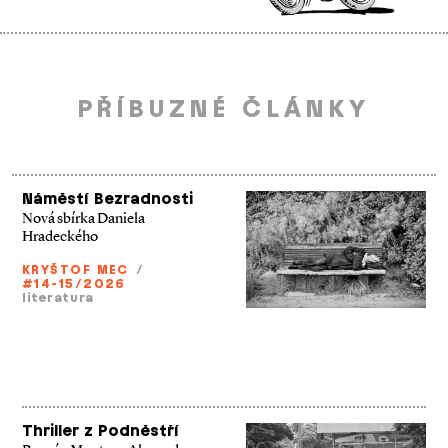
PŘÍBUZNÉ ČLÁNKY
Náměstí Bezradnosti
Nová sbírka Daniela
Hradeckého
KRYŠTOF MEC
/
#14-15/2026
literatura
Thriller z Podněstří