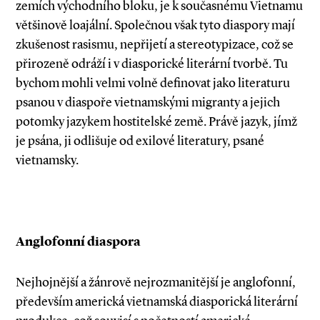
zemích východního bloku, je k současnému Vietnamu
většinově loajální. Společnou však tyto diaspory mají
zkušenost rasismu, nepřijetí a stereotypizace, což se
přirozeně odráží i v diasporické literární tvorbě. Tu
bychom mohli velmi volně definovat jako literaturu
psanou v diaspoře vietnamskými migranty a jejich
potomky jazykem hostitelské země. Právě jazyk, jímž
je psána, ji odlišuje od exilové literatury, psané
vietnamsky.
Anglofonní diaspora
Nejhojnější a žánrově nejrozmanitější je anglofonní,
především americká vietnamská diasporická literární