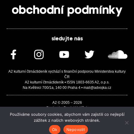
obchodní podmínky
sledujte nás
A2 kulturní čtrnáctideník vychází s finanční podporou Ministerstva kultury
ČR
A2 kulturní čtrnáctideník • ISSN 1803-6635 A2, o.p.s.
Na Květnici 700/1a, 140 00 Praha 4 • mail@advojka.cz
A2 © 2005 – 2026
Design by Daniel Vojtíšek
Built by JASA-IT & ChSoft
Používáme soubory cookies, abychom vám zajistili co nejlepší
zážitek z našich webových stránek.
Ok
Nepovolit