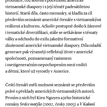
produkce, což souvisí s početností americké
vietnamské diaspory i s její téměř padesátiletou
historií. Starší díla, často memoáry, si kladla za cíl
především seznámit americké čtenáře s vietnamskými
reáliemi a kulturou. Ačkoliv postupně došlo k žánrové
i tematické diverzifikaci, stále se setkáváme s tématy
války a odchodu do exilu jakožto formativní
zkušeností americké vietnamské diaspory. Díla mladší
generace pak výrazněji reflektují život v americké
společnosti, poznamenaný rasismem
i mezigeneračním nepochopením mezi rodiči
a dětmi, které už vyrostly v Americe.
Čeští čtenáři měli možnost seznámit se především
právě s překlady amerických vietnamských autorů.
Prvním z nich byl Kien Nguyen a jeho historické
romány
Srdce motýla
(2002, česky 2003) a
V Kolonii