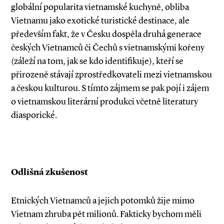
globální popularita vietnamské kuchyně, obliba
Vietnamu jako exotické turistické destinace, ale
především fakt, že v Česku dospěla druhá generace
českých Vietnamců či Čechů s vietnamskými kořeny
(záleží na tom, jak se kdo identifikuje), kteří se
přirozeně stávají zprostředkovateli mezi vietnamskou
a českou kulturou. S tímto zájmem se pak pojí i zájem
o vietnamskou literární produkci včetně literatury
diasporické.
Odlišná zkušenost
Etnických Vietnamců a jejich potomků žije mimo
Vietnam zhruba pět milionů. Fakticky bychom měli