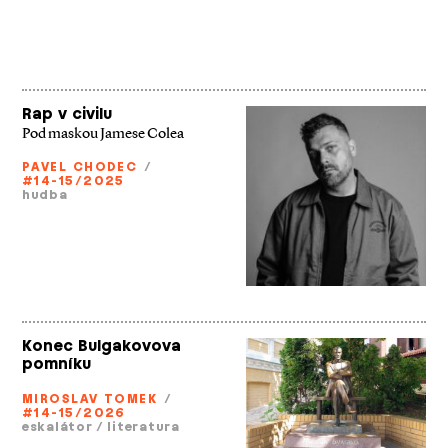
Rap v civilu
Pod maskou Jamese Colea
PAVEL CHODEC
/
#14-15/2025
hudba
Konec Bulgakovova
pomníku
MIROSLAV TOMEK
/
#14-15/2026
eskalátor
/
literatura