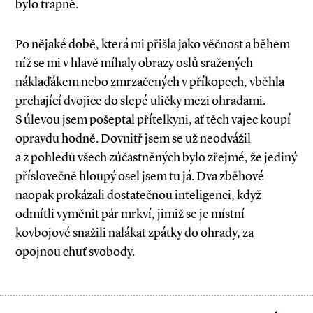
bylo trapně.
Po nějaké době, která mi přišla jako věčnost a během
níž se mi v hlavě míhaly obrazy oslů sražených
náklaďákem nebo zmrzačených v příkopech, vběhla
prchající dvojice do slepé uličky mezi ohradami.
S úlevou jsem pošeptal přítelkyni, ať těch vajec koupí
opravdu hodně. Dovnitř jsem se už neodvážil
a z pohledů všech zúčastněných bylo zřejmé, že jediný
příslovečně hloupý osel jsem tu já. Dva zběhové
naopak prokázali dostatečnou inteligenci, když
odmítli vyměnit pár mrkví, jimiž se je místní
kovbojové snažili nalákat zpátky do ohrady, za
opojnou chuť svobody.