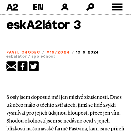
A2
Skip
eskA2látor 3
to
content
PAVEL CHODEC
/
#19/2024
/
10. 9. 2024
eskalátor
/
společnost
S osly jsem doposud měl jen mizivé zkušenosti. Dnes
už něco málo o těchto zvířatech, jimž se lidé zvykli
vysmívat pro jejich údajnou hloupost, přece jen vím.
Shodou okolností jsem se nedávno ocitl v jejich
blízkosti na šumavské farmě Pastvina, kam jsme přijeli