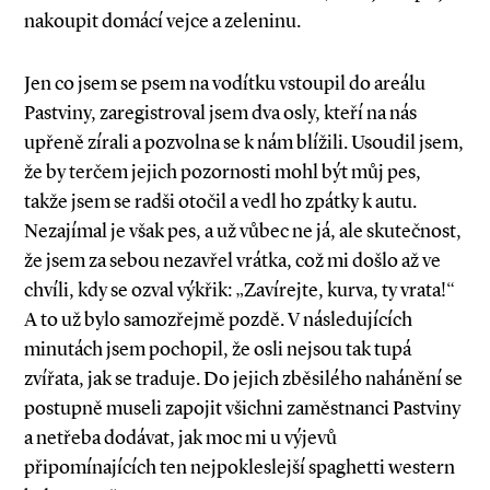
nakoupit domácí vejce a zeleninu.
Jen co jsem se psem na vodítku vstoupil do areálu
Pastviny, zaregistroval jsem dva osly, kteří na nás
upřeně zírali a pozvolna se k nám blížili. Usoudil jsem,
že by terčem jejich pozornosti mohl být můj pes,
takže jsem se radši otočil a vedl ho zpátky k autu.
Nezajímal je však pes, a už vůbec ne já, ale skutečnost,
že jsem za sebou nezavřel vrátka, což mi došlo až ve
chvíli, kdy se ozval výkřik: „Zavírejte, kurva, ty vrata!“
A to už bylo samozřejmě pozdě. V následujících
minutách jsem pochopil, že osli nejsou tak tupá
zvířata, jak se traduje. Do jejich zběsilého nahánění se
postupně museli zapojit všichni zaměstnanci Pastviny
a netřeba dodávat, jak moc mi u výjevů
připomínajících ten nejpokleslejší spaghet­ti western