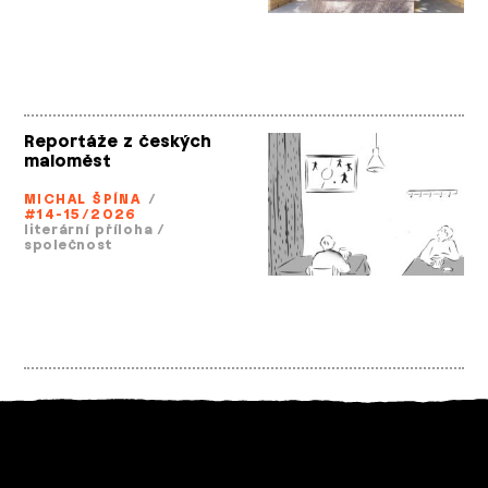
Reportáže z českých
maloměst
MICHAL ŠPÍNA
/
#14-15/2026
literární příloha
/
společnost