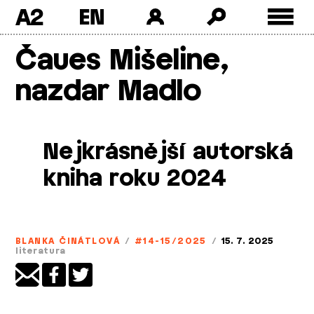
A2
Skip
Čaues Mišeline,
to
content
nazdar Madlo
Nejkrásnější autorská
kniha roku 2024
BLANKA ČINÁTLOVÁ
/
#14-15/2025
/
15. 7. 2025
literatura