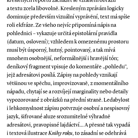
kreslených reportů zacházet se vztahem obrazu
a textu zcela libovolně. Kresleným zprávám logicky
dominuje především vizuální vyprávění, text má spíše
roli ekfráze. Ze všeho nejvíc připomíná nápis na
pohlednici – vykazuje určitá epistolární pravidla
(datum, oslovení); vzhledem k omezenému prostoru
musí být úsporný, hutný, pointovaný, a tak mívá
mnohem osobnější, neformálnější i hravější tón;
deníkový fragment vpisuje do komentáře „pohledu“,
jejž adresátovi posílá. Zápisy na pohledy vznikají
většinou ve spěchu, improvizovaně, z momentálního
nápadu, chytají se a rozvíjejí marginality nebo detaily
vypozorované z obrázků na přední straně. Ledabylost
i lehkomyslnost zápisu potvrzuje osobní a nespisovný
jazyk, šifrované aluze srozumitelné výhradně
adresátovi, pravopisné lajdáctví… A přesně tak vypadá
i textová ilustrace
Knihy roku
, to zásadní se odehrává