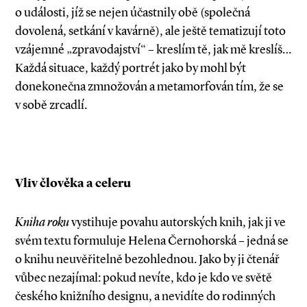
o události, jíž se nejen účastnily obě (společná
dovolená, setkání v kavárně), ale ještě tematizují toto
vzájemné „zpravodajství“ – kreslím tě, jak mě kreslíš…
Každá situace, každý portrét jako by mohl být
donekonečna zmnožován a metamorfován tím, že se
v sobě zrcadlí.
Vliv člověka a celeru
Kniha roku
vystihuje povahu autorských knih, jak ji ve
svém textu formuluje Helena Černohorská – jedná se
o knihu neuvěřitelně bezohlednou. Jako by ji čtenář
vůbec nezajímal: pokud nevíte, kdo je kdo ve světě
českého knižního designu, a nevidíte do rodinných