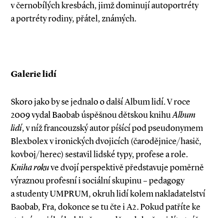
v černobílých kresbách, jimž dominují autoportréty
a portréty rodiny, přátel, známých.
Galerie lidí
Skoro jako by se jednalo o další Album lidí. V roce
2009 vydal Baobab úspěšnou dětskou knihu
Album
lidí
, v níž francouzský autor píšící pod pseudonymem
Blexbolex v ironických dvojicích (čarodějnice/hasič,
kovboj/herec) sestavil lidské typy, profese a role.
Kniha roku
ve dvojí perspektivě představuje poměrně
výraznou profesní i sociální skupinu – pedagogy
a studenty UMPRUM, okruh lidí kolem nakladatelství
Baobab, Fra, dokonce se tu čte i A2. Pokud patříte ke