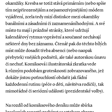
okamžiky. Kresba se totiž stává primárním (nebo spíše
tím nejpřirozenějším a nejsamozřejmějším) módem
vyjádření, zcela tedy mizí distinkce mezi okamžiky
banálními a zásadními či zaznamenáníhodnými. A své
místo tu mají i prázdné stránky, které udržují
kalendářový rytmus vyprávění a současně nechávají
některé dny bez záznamu. Čtenář pak do těchto bílých
míst může dosadit třeba absenci (nebo naopak
přebytek) vnějších podnětů, ale také autorskou únavu
či nechuť. Komiksová i ilustrátorská zkratka vede
k různým podobám grotesknosti zobrazovaného, jež
dokáže jistou poťouchlostí obdařit jak fádní
každodenní rutinu (péče o děti, návštěva rodičů), tak
mimořádné či seriózní události (prezidentské volby).
Na rozdíl od komiksového deníku může sbírka