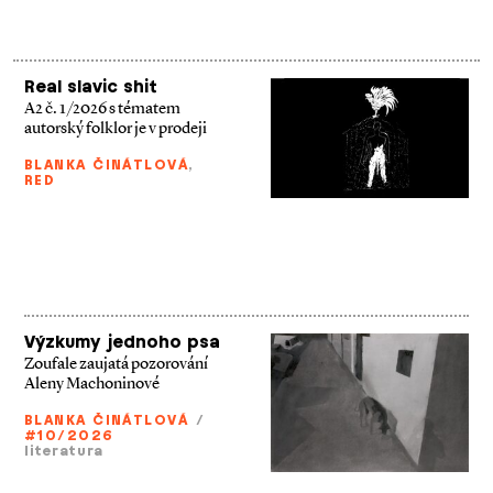
Real slavic shit
A2 č. 1/2026 s tématem
autorský folklor je v prodeji
BLANKA ČINÁTLOVÁ
,
RED
Výzkumy jednoho psa
Zoufale zaujatá pozorování
Aleny Machoninové
BLANKA ČINÁTLOVÁ
/
#10/2026
literatura