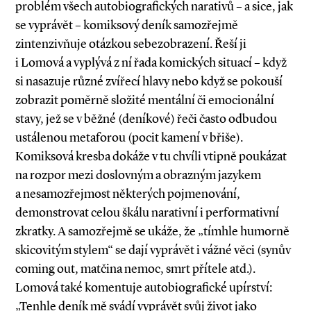
problém všech autobiografických narativů – a sice, jak
se vyprávět – komiksový deník samozřejmě
zintenzivňuje otázkou sebezobrazení. Řeší ji
i Lomová a vyplývá z ní řada komických situací – když
si nasazuje různé zvířecí hlavy nebo když se pokouší
zobrazit poměrně složité mentální či emocionální
stavy, jež se v běžné (deníkové) řeči často odbudou
ustálenou metaforou (pocit kamení v břiše).
Komiksová kresba dokáže v tu chvíli vtipně poukázat
na rozpor mezi doslovným a obrazným jazykem
a nesamozřejmost některých pojmenování,
demonstrovat celou škálu narativní i performativní
zkratky. A samozřejmě se ukáže, že „tímhle humorně
skicovitým stylem“ se dají vyprávět i vážné věci (synův
coming out, matčina nemoc, smrt přítele atd.).
Lomová také komentuje autobiografické upírství:
„Tenhle deník mě svádí vyprávět svůj život jako