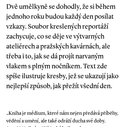
Dvě umělkyně se dohodly, že si během
jednoho roku budou každý den posílat
vzkazy. Soubor kreslených reportáží
zachycuje, co se děje ve výtvarných
ateliérech a pražských kavárnách, ale
třeba i to, jak se dá projít narvaným
vlakem s plným nočníkem. Text zde
spíše ilustruje kresby, jež se ukazují jako
nejlepší způsob, jak přežít všední den.
„Kniha je médium, které nám nejen předává příběhy,
vědění a umění, ale také odráží ducha své doby.