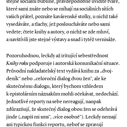
stejné sociální bublině, pravděpodobně uvidíte tváře,
které sami znáte nebo se míhají na sociálních sítích
vašich přátel, poznáte kavárenské stolky, u nichž také
vysedáváte, a tlachy, jež posloucháváte nebo sami
vedete; čtete knihy a autory, o nichž se zde mluví,
a navštívili jste stejné výstavy a snad i tytéž vernisáže.
Pozoruhodnou, leckdy až iritující sebestřednost
Knihy roku
podporuje i autorská komunikační situace.
Průvodní nakladatelský text vydává knihu za „dvoj­-
deník“ nebo „celoroční dialog dvou žen“, ale ke
skutečnému dialogu, který bychom vzhledem
k epistolárním náznakům mohli očekávat, nedochází.
Jednotlivé reporty na sebe nereagují, naopak
zdůrazňují, že skutečný dialog obou žen se odehrává
jinde („napiš mi sms“, „více osobně“). Leckdy nemají
ani typickou funkci reportu, neboť se zpravují