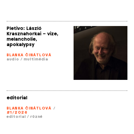
Pletivo: László
Krasznahorkai – vize,
melancholie,
apokalypsy
BLANKA ČINÁTLOVÁ
audio
/
multimédia
editorial
BLANKA ČINÁTLOVÁ
/
#1/2026
editorial
/
různé