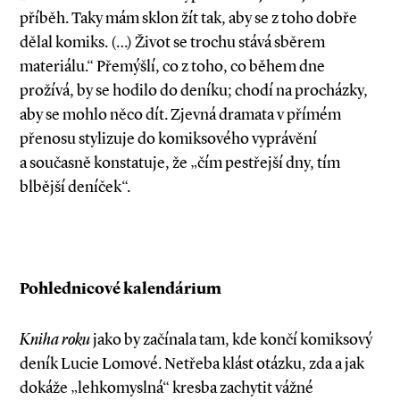
příběh. Taky mám sklon žít tak, aby se z toho dobře
dělal komiks. (…) Život se trochu stává sběrem
materiálu.“ Přemýšlí, co z toho, co během dne
prožívá, by se hodilo do deníku; chodí na procházky,
aby se mohlo něco dít. Zjevná dramata v přímém
přenosu stylizuje do komiksového vyprávění
a současně konstatuje, že „čím pestřejší dny, tím
blbější deníček“.
Pohlednicové kalendárium
Kniha roku
jako by začínala tam, kde končí komiksový
deník Lucie Lomové. Netřeba klást otázku, zda a jak
dokáže „lehkomyslná“ kresba zachytit vážné