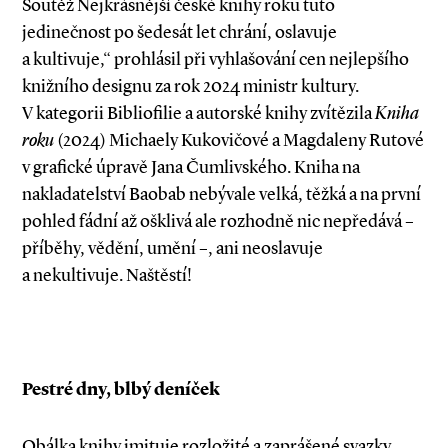
Soutěž Nejkrásnější české knihy roku tuto
jedinečnost po šedesát let chrání, oslavuje
a kultivuje,“ prohlásil při vyhlašování cen nejlepšího
knižního designu za rok 2024 ministr kultury.
V kategorii Bibliofilie a autorské knihy zvítězila
Kniha
roku
(2024) Michaely Kukovičové a Magdaleny Rutové
v grafické úpravě Jana Čumlivského. Kniha na
nakladatelství Baobab nebývale velká, těžká a na první
pohled fádní až ošklivá ale rozhodně nic nepředává –
příběhy, vědění, umění –, ani ne­­oslavuje
a nekultivuje. Naštěstí!
Pestré dny, blbý deníček
Obálka knihy imituje rozložité a zaprášené svazky