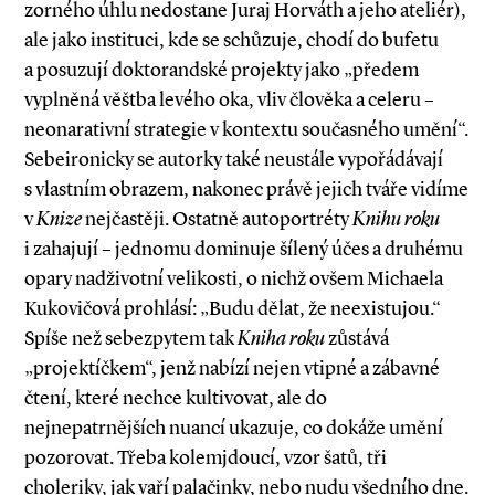
zorného úhlu nedostane Juraj Horváth a jeho ateliér),
ale jako instituci, kde se schůzuje, chodí do bufetu
a posuzují doktorandské projekty jako „předem
vyplněná věštba levého oka, vliv člověka a celeru –
neonarativní strategie v kontextu současného umění“.
Sebeironicky se autorky také neustále vypořádávají
s vlastním obrazem, nakonec právě jejich tváře vidíme
v
Knize
nejčastěji. Ostatně autoportréty
Knihu roku
i zahajují – jednomu dominuje šílený účes a druhému
opary nadživotní velikosti, o nichž ovšem Michaela
Kukovičová prohlásí: „Budu dělat, že neexistujou.“
Spíše než sebezpytem tak
Kniha roku
zůstává
„projektíčkem“, jenž nabízí nejen vtipné a zábavné
čtení, které nechce kultivovat, ale do
nejnepatrnějších nuancí ukazuje, co dokáže umění
pozorovat. Třeba kolemjdoucí, vzor šatů, tři
choleriky, jak vaří palačinky, nebo nudu všedního dne.