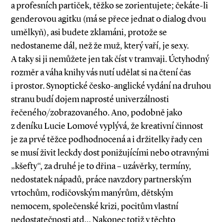
a profesních partiček, těžko se zorientujete; čekáte­-li
genderovou agitku (má se přece jednat o dialog dvou
umělkyň), asi budete zklamáni, protože se
nedostaneme dál, než že muž, který vaří, je sexy.
A taky si ji nemůžete jen tak číst v tramvaji. Úctyhodný
rozměr a váha knihy vás nutí udělat si na čtení čas
i prostor. Synoptické česko­-anglické vydání na druhou
stranu budí dojem naprosté univerzálnosti
řečeného/zobrazovaného. Ano, podobně jako
z deníku Lucie Lomové vyplývá, že krea­tivní činnost
je za prvé těžce podhodnocená a i držitelky řady cen
se musí živit leckdy dost ponižujícími nebo otravnými
„kšefty“, za druhé je to dřina – uzávěrky, termíny,
nedostatek nápadů, práce navzdory partnerským
vrtochům, rodičovským manýrům, dětským
nemocem, společenské krizi, pocitům vlastní
nedostatečnosti atd… Nakonec totiž v těchto