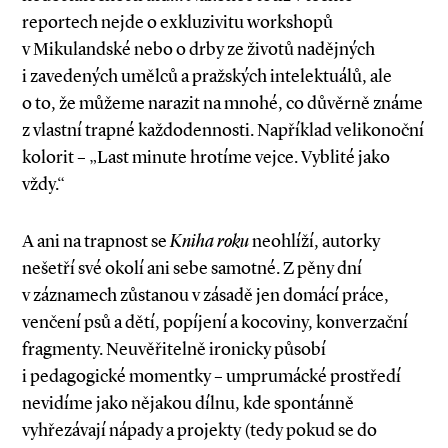
reportech nejde o exkluzivitu workshopů
v Mikulandské nebo o drby ze životů nadějných
i zavedených umělců a pražských intelektuálů, ale
o to, že můžeme narazit na mnohé, co důvěrně známe
z vlastní trapné každodennosti. Například velikonoční
kolorit – „Last minute hrotíme vejce. Vyblité jako
vždy.“
A ani na trapnost se
Kniha roku
neohlíží, autorky
nešetří své okolí ani sebe samotné. Z pěny dní
v záznamech zůstanou v zásadě jen domácí práce,
venčení psů a dětí, popíjení a kocoviny, konverzační
fragmenty. Neuvěřitelně ironicky působí
i pedagogické momentky – umprumácké prostředí
nevidíme jako nějakou dílnu, kde spontánně
vyhřezávají nápady a projekty (tedy pokud se do