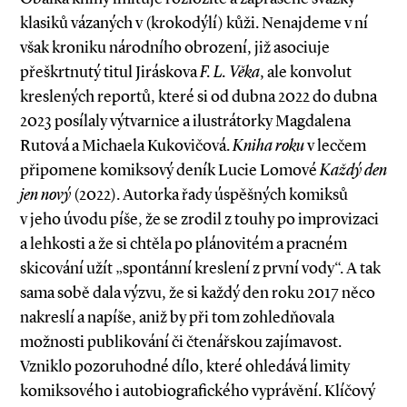
klasiků vázaných v (krokodýlí) kůži. Nenajdeme v ní
však kroniku národního obrození, již asociuje
přeškrtnutý titul Jiráskova
F. L. Věka
, ale konvolut
kreslených reportů, které si od dubna 2022 do dubna
2023 posílaly výtvarnice a ilustrátorky Magdalena
Rutová a Michaela Kukovičová.
Kniha roku
v lecčem
připomene komiksový deník Lucie Lomové
Každý den
jen nový
(2022). Autorka řady úspěšných komiksů
v jeho úvodu píše, že se zrodil z touhy po improvizaci
a lehkosti a že si chtěla po plánovitém a pracném
skicování užít „spontánní kreslení z první vody“. A tak
sama sobě dala výzvu, že si každý den roku 2017 něco
nakreslí a napíše, aniž by při tom zohledňovala
možnosti publikování či čtenářskou zajímavost.
Vzniklo pozoruhodné dílo, které ohledává limity
komiksového i autobiografického vyprávění. Klíčový