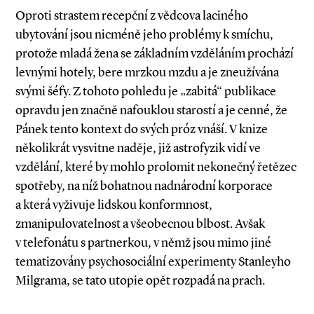
Oproti strastem recepční z vědcova laciného
ubytování jsou nicméně jeho problémy k smíchu,
protože mladá žena se základním vzděláním prochází
levnými hotely, bere mrzkou mzdu a je zneužívána
svými šéfy. Z tohoto pohledu je „zabitá“ publikace
opravdu jen značně nafouklou starostí a je cenné, že
Pánek tento kontext do svých próz vnáší. V knize
několikrát vysvitne naděje, již astrofyzik vidí ve
vzdělání, které by mohlo prolomit nekonečný řetězec
spotřeby, na níž bohatnou nadnárodní korporace
a která vyživuje lidskou konformnost,
zmanipulovatelnost a všeobecnou blbost. Avšak
v telefonátu s partnerkou, v němž jsou mimo jiné
tematizovány psychosociální experimenty Stanleyho
Milgrama, se tato utopie opět rozpadá na prach.