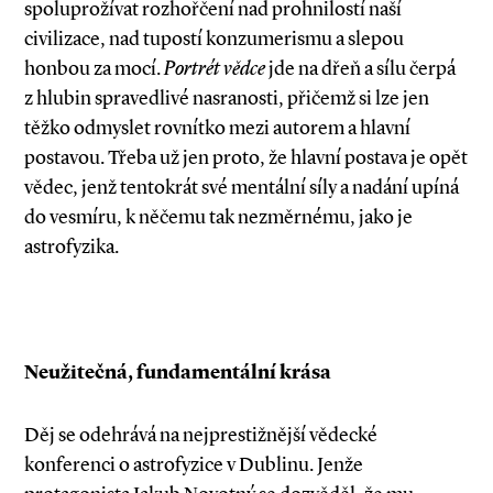
spoluprožívat rozhořčení nad prohnilostí naší
civilizace, nad tupostí konzumerismu a slepou
honbou za mocí.
Portrét vědce
jde na dřeň a sílu čerpá
z hlubin spravedlivé nasranosti, přičemž si lze jen
těžko odmyslet rovnítko mezi autorem a hlavní
postavou. Třeba už jen proto, že hlavní postava je opět
vědec, jenž tentokrát své mentální síly a nadání upíná
do vesmíru, k něčemu tak nezměrnému, jako je
astrofyzika.
Neužitečná, fundamentální krása
Děj se odehrává na nejprestižnější vědecké
konferenci o astrofyzice v Dublinu. Jenže