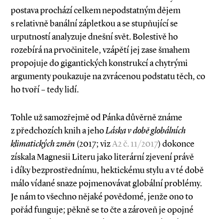
postava prochází celkem nepodstatným dějem
s relativně banální zápletkou a se stupňující se
urputností analyzuje dnešní svět. Bolestivě ho
rozebírá na prvočinitele, vzápětí jej zase šmahem
propojuje do gigantických konstrukcí a chytrými
argumenty poukazuje na zvrácenou podstatu těch, co
ho tvoří – tedy lidí.
Tohle už samozřejmě od Pánka důvěrně známe
z předchozích knih a jeho
Láska v době globálních
klimatických změn
(2017; viz
A2 č. 11/2017
) dokonce
získala Magnesii Literu jako literární zjevení právě
i díky bezprostřednímu, hektickému stylu a v té době
málo vídané snaze pojmenovávat globální problémy.
Je nám to všechno nějaké povědomé, jenže ono to
pořád funguje; pěkně se to čte a zároveň je opojné