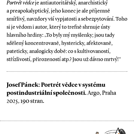
Portrét vědce
je antiautoritářský, anarchistický
a preapokalyptický, jeho konec je ale příjemně
smířlivý, navzdory vší vypjatosti a sebezpytování. Toho
si je vědom i autor, který to trefně shrnuje ústy
hlavního hrdiny: „To byly mý myšlenky; jsou tady
sdělený koncentrovaně, hystericky, afektovaně,
pateticky, analogicky době: co s kultivovaností,
střízlivostí, přirozeností atp.? Jsou už dávno mrtvý!“
Josef Pánek: Portrét vědce v systému
postindustriální společnosti.
Argo, Praha
2025, 190 stran.