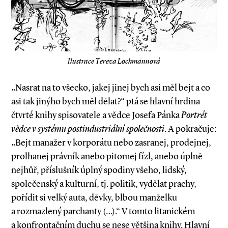
Ilustrace Tereza Lochmannová
„Nasrat na to všecko, jakej jinej bych asi měl bejt a co
asi tak jinýho bych měl dělat?“ ptá se hlavní hrdina
čtvrté knihy spisovatele a vědce Josefa Pánka
Portrét
vědce v systému postindustriální společnosti
. A pokračuje:
„Bejt manažer v korporátu nebo zasranej, prodejnej,
prolhanej právník anebo pitomej fízl, anebo úplně
nejhůř, příslušník úplný spodiny všeho, lidský,
společenský a kulturní, tj. politik, vydělat prachy,
pořídit si velký auta, děvky, blbou manželku
a rozmazlený parchanty (…).“ V tomto litanickém
a konfrontačním duchu se nese většina knihy. Hlavní