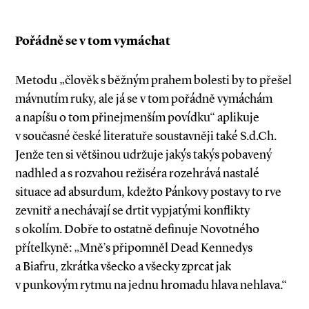
Pořádně se v tom vymáchat
Metodu „člověk s běžným prahem bolesti by to přešel
mávnutím ruky, ale já se v tom pořádně vymáchám
a napíšu o tom přinejmenším povídku“ aplikuje
v současné české literatuře soustavněji také S.d.Ch.
Jenže ten si většinou udržuje jakýs takýs pobavený
nadhled a s rozvahou režiséra rozehrává nastalé
situace ad absurdum, kdežto Pánkovy postavy to rve
zevnitř a nechávají se drtit vypjatými konflikty
s okolím. Dobře to ostatně definuje Novotného
přítelkyně: „Mně’s připomněl Dead Kennedys
a Biafru, zkrátka všecko a všecky zprcat jak
v punkovým rytmu na jednu hromadu hlava nehlava.“