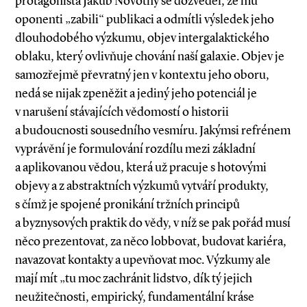
protagonista Jakub Novotný se dozvěděl, že mu
oponenti „zabili“ publikaci a odmítli výsledek jeho
dlouhodobého výzkumu, objev intergalaktického
oblaku, který ovlivňuje chování naší galaxie. Objev je
samozřejmě převratný jen v kontextu jeho oboru,
nedá se nijak zpeněžit a jediný jeho potenciál je
v narušení stávajících vědomostí o historii
a budoucnosti sousedního vesmíru. Jakýmsi refrénem
vyprávění je formulování rozdílu mezi základní
a aplikovanou vědou, která už pracuje s hotovými
objevy a z abstraktních výzkumů vytváří produkty,
s čímž je spojené pronikání tržních principů
a byznysových praktik do vědy, v níž se pak pořád musí
něco prezentovat, za něco lobbovat, budovat kariéra,
navazovat kontakty a upevňovat moc. Výzkumy ale
mají mít „tu moc zachránit lidstvo, dík tý jejich
neužitečnosti, empirický, fundamentální kráse