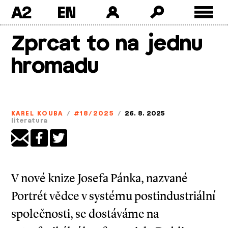
A2
Skip
Zprcat to na jednu
to
content
hromadu
KAREL KOUBA
/
#18/2025
/
26. 8. 2025
literatura
V nové knize Josefa Pánka, nazvané
Portrét vědce v systému postindustriální
společnosti, se dostáváme na