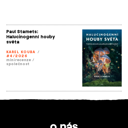
Paul Stamets:
Halucinogenní houby
světa
KAREL KOUBA
/
#4/2026
minirecenze
/
společnost
o nás