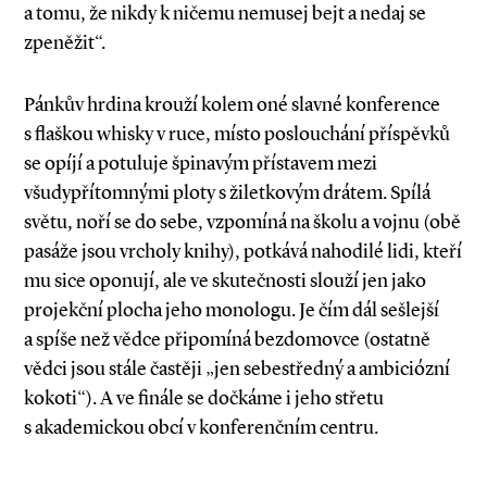
a tomu, že nikdy k ničemu nemusej bejt a nedaj se
zpeněžit“.
Pánkův hrdina krouží kolem oné slavné konference
s flaškou whisky v ruce, místo poslouchání příspěvků
se opíjí a potuluje špinavým přístavem mezi
všudypřítomnými ploty s žiletkovým drátem. Spílá
světu, noří se do sebe, vzpomíná na školu a vojnu (obě
pasáže jsou vrcholy knihy), potkává nahodilé lidi, kteří
mu sice oponují, ale ve skutečnosti slouží jen jako
projekční plocha jeho monologu. Je čím dál sešlejší
a spíše než vědce připomíná bezdomovce (ostatně
vědci jsou stále častěji „jen sebestředný a ambiciózní
kokoti“). A ve finále se dočkáme i jeho střetu
s akademickou obcí v konferenčním centru.