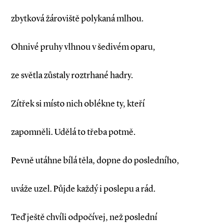
zbytková žároviště polykaná mlhou.
Ohnivé pruhy vlhnou v šedivém oparu,
ze světla zůstaly roztrhané hadry.
Zítřek si místo nich oblékne ty, kteří
zapomněli. Udělá to třeba potmě.
Pevně utáhne bílá těla, dopne do posledního,
uváže uzel. Půjde každý i poslepu a rád.
Teď ještě chvíli odpočívej, než poslední