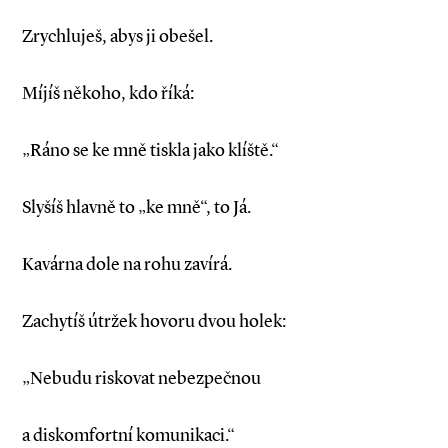
Zrychluješ, abys ji obešel.
Míjíš někoho, kdo říká:
„Ráno se ke mně tiskla jako klíště.“
Slyšíš hlavně to „ke mně“, to Já.
Kavárna dole na rohu zavírá.
Zachytíš útržek hovoru dvou holek:
„Nebudu riskovat nebezpečnou
a diskomfortní komunikaci.“