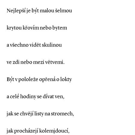
Nejlepší je být malou šelmou
krytou křovím nebo bytem
a všechno vidět skulinou
ve zdi nebo mezi větvemi.
Být v pololeže opřená o lokty
a celé hodiny se dívat ven,
jak se chvějí listy na stromech,
jak procházejí kolemjdoucí,