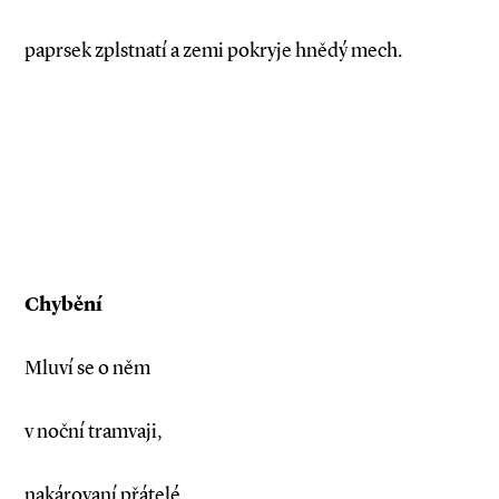
paprsek zplstnatí a zemi pokryje hnědý mech.
Chybění
Mluví se o něm
v noční tramvaji,
nakárovaní přátelé