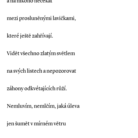
a na nikoho nečekat
mezi prosluněnými lavičkami,
které ještě zahřívají.
Vidět všechno zlatým světlem
na svých listech a nepozorovat
záhony odkvétajících růží.
Nemluvím, nemlčím, jaká úleva
jen šumět v mírném větru