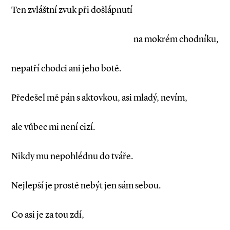
Ten zvláštní zvuk při došlápnutí
na mokrém chodníku,
nepatří chodci ani jeho botě.
Předešel mě pán s aktovkou, asi mladý, nevím,
ale vůbec mi není cizí.
Nikdy mu nepohlédnu do tváře.
Nejlepší je prostě nebýt jen sám sebou.
Co asi je za tou zdí,