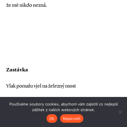
že mě nikdo nezná.
Zastávka
Vlak pomalu vjel na železný most
v zimním ránu. Zastavil
Používáme soubory cookies, abychom vám zajistili co nejlepší
zážitek z našich webových stránek.
mezi ocelovými mostnicemi.
Ok
Nepovolit