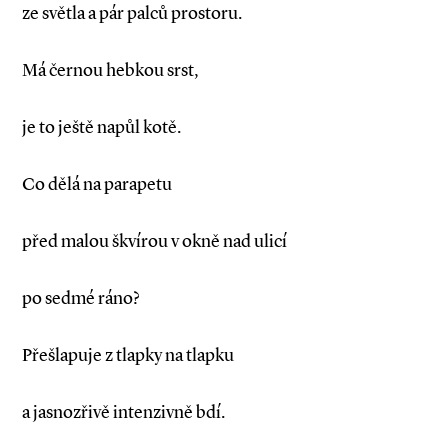
ze světla a pár palců prostoru.
Má černou hebkou srst,
je to ještě napůl kotě.
Co dělá na parapetu
před malou škvírou v okně nad ulicí
po sedmé ráno?
Přešlapuje z tlapky na tlapku
a jasnozřivě intenzivně bdí.