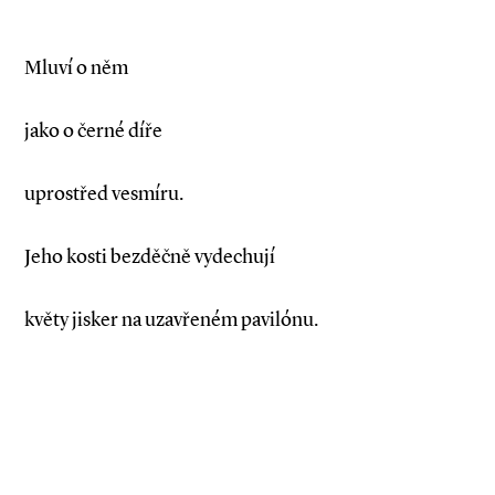
Mluví o něm
jako o černé díře
uprostřed vesmíru.
Jeho kosti bezděčně vydechují
květy jisker na uzavřeném pavilónu.