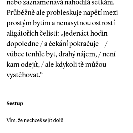
nebo zaznamenává nahodilá setkání.
Průběžně ale probleskuje napětí mezi
prostým bytím a nenasytnou ostrostí
aligátořích čelistí: „Jedenáct hodin
dopoledne / a čekání pokračuje – /
vůbec tenhle byt, drahý nájem, / není
kam odejít, / ale kdykoli tě můžou
vystěhovat.“
Sestup
Vím, že nechceš sejít dolů