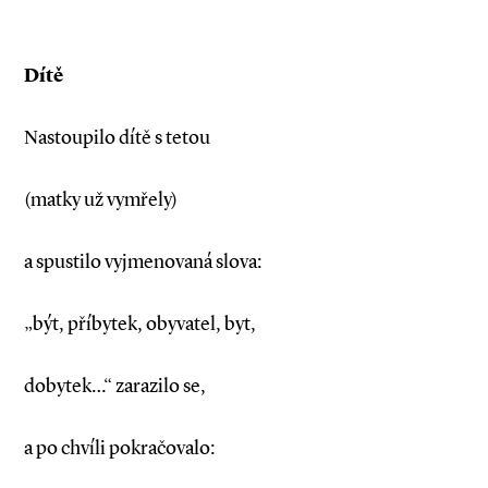
Dítě
Nastoupilo dítě s tetou
(matky už vymřely)
a spustilo vyjmenovaná slova:
„být, příbytek, obyvatel, byt,
dobytek…“ zarazilo se,
a po chvíli pokračovalo: