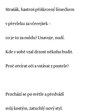
Strašák, hastroš přiškrcený límečkem
v převleku za včerejšek –
co je to za módu? Unavuje, nudí.
Kde v sobě vzal drzost někoho budit.
Proč otvírat oči a vstávat z postele?
Prochází se po světle a předvádí
svůj kostým, zatuchlý nový styl.