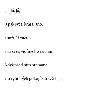
Já, Já, Já,
a pak svět, krása, ano,
možná i zázrak,
náš svět, vidíme ho všichni,
když před ním prcháme
do vyhřátých pokojíčků svých Já.