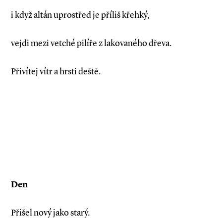
i když altán uprostřed je příliš křehký,
vejdi mezi vetché pilíře z lakovaného dřeva.
Přivítej vítr a hrsti deště.
Den
Přišel nový jako starý.