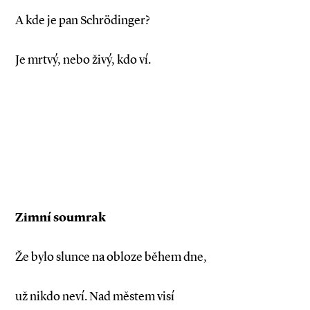
A kde je pan Schrödinger?
Je mrtvý, nebo živý, kdo ví.
Zimní soumrak
Že bylo slunce na obloze během dne,
už nikdo neví. Nad městem visí