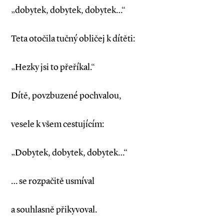
„dobytek, dobytek, dobytek…“
Teta otočila tučný obličej k dítěti:
„Hezky jsi to přeříkal.“
Dítě, povzbuzené pochvalou,
vesele k všem cestujícím:
„Dobytek, dobytek, dobytek…“
… se rozpačitě usmíval
a souhlasně přikyvoval.