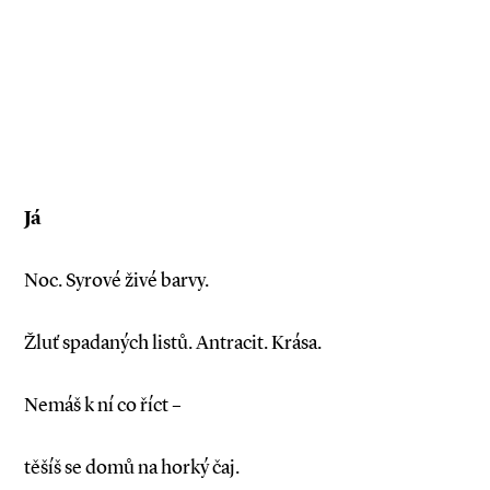
Já
Noc. Syrové živé barvy.
Žluť spadaných listů. Antracit. Krása.
Nemáš k ní co říct –
těšíš se domů na horký čaj.