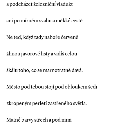
a podcházet železniční viadukt
ani po mírném svahu a měkké cestě.
Ne teď, když tady nahoře červeně
žhnou javorové listy a vidíš celou
škálu toho, co se marnotratně dává.
Město pod tebou stojí pod obloukem šedi
zkropeným perletí zastřeného světla.
Matné barvy střech a pod nimi