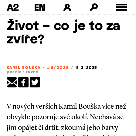
A2
Skip
Život – co je to za
to
content
zvíře?
KAMIL BOUŠKA
/
#6/2025
/
11. 3. 2025
poezie
/
různé
V nových verších Kamil Bouška více než
obvykle pozoruje své okolí. Nechává se
jím opájet či drtit, zkoumá jeho barvy