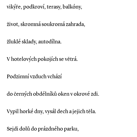
vikýře, podkroví, terasy, balkóny,
život, skromná soukromá zahrada,
žluklé sklady, autodílna.
V hotelových pokojích se větrá.
Podzimní vzduch vchází
do černých obdélníků oken v okrové zdi.
Vypil horké dny, vysál dech a jejich těla.
Sejdi dolů do prázdného parku,