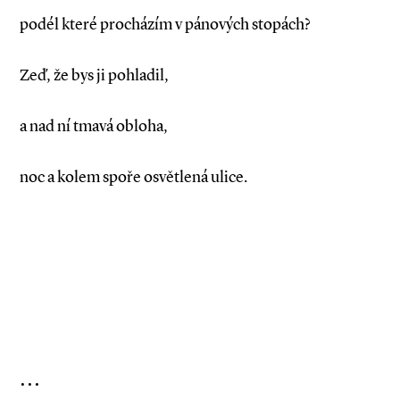
podél které procházím v pánových stopách?
Zeď, že bys ji pohladil,
a nad ní tmavá obloha,
noc a kolem spoře osvětlená ulice.
. . .