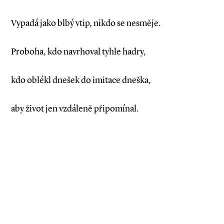
Vypadá jako blbý vtip, nikdo se nesměje.
Proboha, kdo navrhoval tyhle hadry,
kdo oblékl dnešek do imitace dneška,
aby život jen vzdáleně připomínal.
. . .