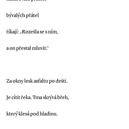
bývalých přátel
říkají: „Rozešla se s ním,
a on přestal mluvit.“
Za okny lesk asfaltu po dešti.
Je cítit řeka. Tma skrývá břeh,
který klesá pod hladinu.