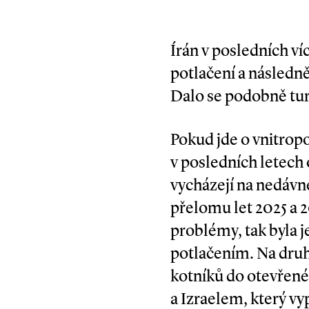
Írán v posledních ví
potlačení a následně 
Dalo se podobně tur
Pokud jde o vnitropol
v posledních letech 
vycházejí na nedávn
přelomu let 2025 a 
problémy, tak byla j
potlačením. Na dru
kotníků do otevřené
a Izraelem, který vy