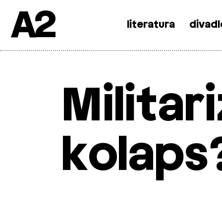
A2
literatura
divadl
Skip
to
content
Militar
kolaps