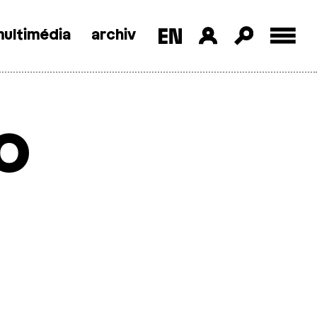
ultimédia
archiv
o