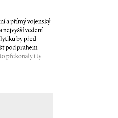
ní a přímý vojenský
a nejvyšší vedení
lytiků by před
ikt pod prahem
o překonaly i ty