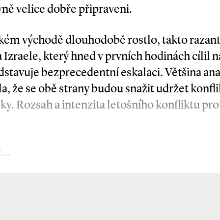
evně velice dobře připraveni.
ízkém východě dlouhodobě rostlo, takto razant
 Izraele, který hned v prvních hodinách cílil n
dstavuje bezprecedentní eskalaci. Většina ana
, že se obě strany budou snažit udržet konfl
y. Rozsah a intenzita letošního konfliktu prot
ž…