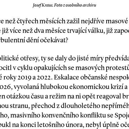
Josef Kraus. Foto z osobního archivu
ce než čtyřech měsících zažil nejdříve masové 
již více než dva měsíce trvající válku, již zapo
bulentní dění očekávat?
itické otřesy, ty se daly do jisté míry předvída
ocitl v cyklu opakujících se masových protestů,
é roky 2019 a 2022. Eskalace občanské nespok
2026, vyvolaná hlubokou ekonomickou krizí 
en otázkou času a režim na ni opět reagoval b
hou stranu, přechod z dlouholetého nepřímé
ho, masivního konvenčního konfliktu se Spoj
pukl na konci letošního února, nebyl úplně oč