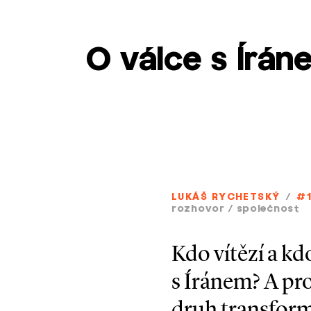
O válce s Írán
LUKÁŠ RYCHETSKÝ
/
#
rozhovor
/
společnost
Kdo vítězí a kd
s Íránem? A proč
druh transforma