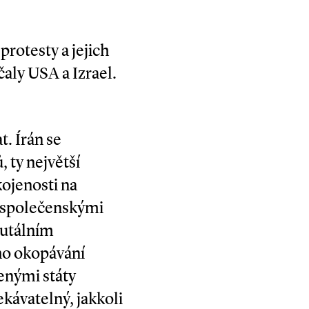
protesty a jejich
čaly USA a Izrael.
t. Írán se
 ty největší
ojenosti na
a společenskými
rutálním
ho okopávání
enými státy
ekávatelný, jakkoli