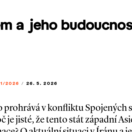
em a jeho budoucnos
11/2026
/
26. 5. 2026
o prohrává v konfliktu Spojených s
 je jisté, že tento stát západní As
ce? O aktuální situaci v Íránu a 