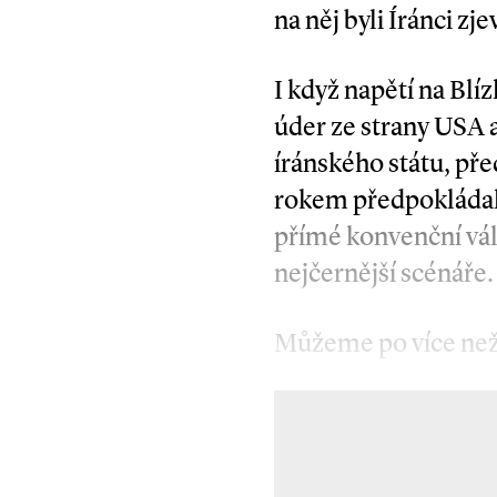
na něj byli Íránci zj
I když napětí na Bl
úder ze strany USA a
íránského státu, pře
rokem předpokládala
přímé konvenční válk
nejčernější scénáře.
Můžeme po více ne