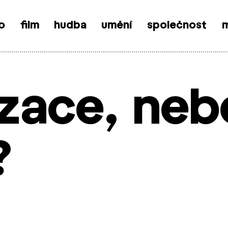
o
film
hudba
umění
společnost
m
izace, neb
?