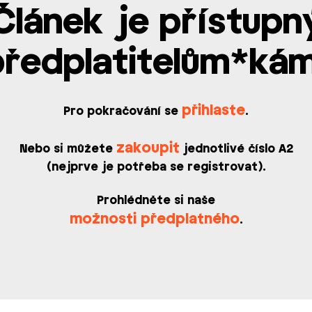
Článek je přístupn
předplatitelům*kám
přihlaste
Pro pokračování se
.
zakoupit
Nebo si můžete
jednotlivé číslo A2
(nejprve je potřeba se registrovat).
Prohlédněte si naše
možnosti předplatného
.