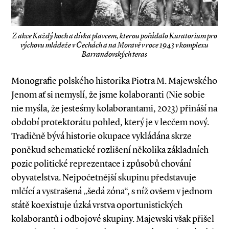
Z akce Každý hoch a dívka plavcem, kterou pořádalo Kuratorium pro
výchovu mládeže v Čechách a na Moravě v roce 1943 v komplexu
Barrandovských teras
Monografie polského historika Piotra M. Ma­­jewského
Jenom ať si nemyslí, že jsme kolaboranti (Nie sobie
nie myśla, že jesteśmy kolaborantami, 2023) přináší na
období protektorátu pohled, který je v lecčem nový.
Tradičně bývá historie okupace vykládána skrze
poněkud schematické rozlišení několika základních
pozic politické reprezentace i způsobů chování
obyvatelstva. Nejpočetnější skupinu představuje
mlčící a vystrašená „šedá zóna“, s níž ovšem v jednom
státě koexistuje úzká vrstva oportunistických
kolaborantů i odbojové skupiny. Majewski však přišel