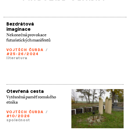
Bezdrátová
imaginace
Nekonečná provokace
futuristických manifestů
VOJTĚCH ČURDA
/
#25-26/2024
literatura
Otevřená cesta
Vytěsněná paměť romského
etnika
VOJTĚCH ČURDA
/
#10/2026
společnost