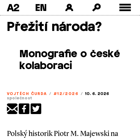
A2
Skip
Přežití národa?
to
content
Monografie o české
kolaboraci
VOJTĚCH ČURDA
/
#12/2026
/
10. 6. 2026
společnost
Polský historik Piotr M. Majewski na