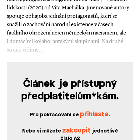
lidskosti (2020) od Víta Machálka. Jmenované autory
spojuje obhajoba jednání protagonistů, kteří se
snažili o zachování národní existence v časech
fatálního ohrožení nejen německým nacismem, ale
i domácími kolaborantskými skupinami. Na druhé
straně vidíme…
Článek je přístupný
předplatitelům*kám.
přihlaste
Pro pokračování se
.
zakoupit
Nebo si můžete
jednotlivé
číslo A2