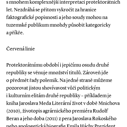
s mnohem komplexnější interpretací protektorátních
let. Nezdráhá se přitom vykročit za hranice
faktografické popisnosti a jeho soudy mohou na
tuzemské publikum mnohdy působit kategoricky
a příkře.
Červená linie
Protektorátnímu období i jepičímu osudu druhé
republiky se věnuje množství titulů. Zároveň jde
o předmět řady polemik. Na jedné straně můžeme
pozorovat jistou shovívavost vůči politickým
i kulturním elitám druhé republiky – příkladem je
kniha Jaroslava Meda Literární život v době Mnichova
(2010), životopis agrárnického premiéra Rudolf
Beran a jeho doba (2011) z pera Jaroslava Rokoského
nebo apologetická biografie Emila Háchy Prezident