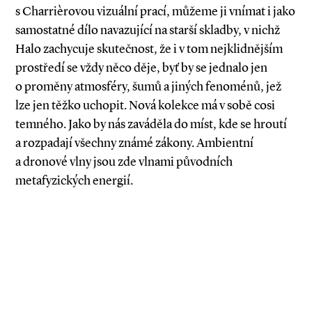
s Charrièrovou vizuální prací, můžeme ji vnímat i jako
samostatné dílo navazující na starší skladby, v nichž
Halo zachycuje skutečnost, že i v tom nejklidnějším
prostředí se vždy něco děje, byť by se jednalo jen
o proměny atmosféry, šumů a jiných fenoménů, jež
lze jen těžko uchopit. Nová kolekce má v sobě cosi
temného. Jako by nás zaváděla do míst, kde se hroutí
a rozpadají všechny známé zákony. Ambientní
a dronové vlny jsou zde vlnami původních
metafyzických energií.