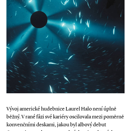
Vývoj americké hudebnice Laurel Halo není úplně
běžný. V rané fázi své kariéry oscilovala mezi poměrně
konvenčními deskami, jakou byl albový debut