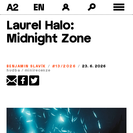
A2
Skip
Laurel Halo:
to
content
Midnight Zone
BENJAMIN SLAVÍK
/
#13/2026
/
23. 6. 2026
hudba
/
minirecenze