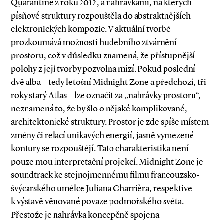
Quarantine z roku 2012, a nahrávkami, na kterých
písňové struktury rozpouštěla do abstraktnějších
elektronických kompozic. V aktuální tvorbě
prozkoumává možnosti hudebního ztvárnění
prostoru, což v důsledku znamená, že přístupnější
polohy z její tvorby pozvolna mizí. Pokud poslední
dvě alba – tedy letošní Midnight Zone a předchozí, tři
roky starý Atlas – lze označit za „nahrávky prostoru“,
neznamená to, že by šlo o nějaké komplikované,
architektonické struktury. Prostor je zde spíše místem
změny či relací unikavých energií, jasně vymezené
kontury se rozpouštějí. Tato charakteristika není
pouze mou interpretační projekcí. Midnight Zone je
soundtrack ke stejnojmennému filmu francouzsko­-
švýcarského umělce Juliana Charrièra, respektive
k výstavě věnované povaze podmořského světa.
Přestože je nahrávka koncepčně spojena