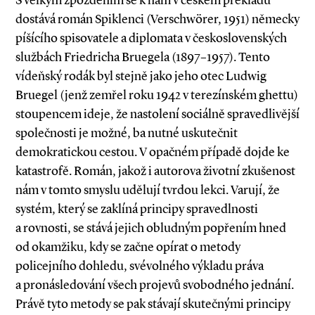
S velkým zpožděním se k nám v českém překladu
dostává román Spiklenci (Verschwö­rer, 1951) německy
píšícího spisovatele a di­­­­­plomata v československých
službách Fried­­ri­­cha Bruegela (1897–1957). Tento
vídeňský rodák byl stejně jako jeho otec Ludwig
Bruegel (jenž zemřel roku 1942 v terezínském ghettu)
stoupencem ideje, že nastolení sociálně spravedlivější
společnosti je možné, ba nutné uskutečnit
demokratickou cestou. V opačném případě dojde ke
katastrofě. Román, jakož i autorova životní zkušenost
nám v tomto smyslu udělují tvrdou lekci. Varují, že
systém, který se zaklíná principy spravedlnosti
a rovnosti, se stává jejich obludným popřením hned
od okamžiku, kdy se začne opírat o metody
policejního dohledu, svévolného výkladu práva
a pronásledování všech projevů svobodného jednání.
Právě tyto metody se pak stávají skutečnými principy