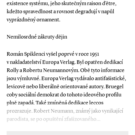
existence systému, jeho skutečným raison d’être,
kdežto spravedlnost a rovnost degradují v napůl
vyprázdněný ornament.
Nemilosrdné zákruty dějin
Román Spiklenci vyšel poprvé v roce 1951
v nakladatelství Europa Verlag. Byl opatřen dedikací
Rolly a Robertu Neumannovým. Obě tyto informace
jsou výmluvné. Europa Verlag vydávalo antifašistické,
levicově nebo liberálně orientované autory. Bruegel
coby sociální demokrat do tohoto ideového profilu
plně zapadá. Také zmíněná dedikace leccos
prozrazuje. Robert Neumann, známý jako vynikající
parodista, se po opuštění zfašizovaného…