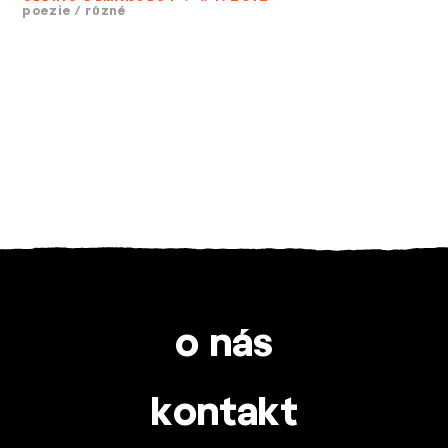
poezie
/
různé
o nás
kontakt