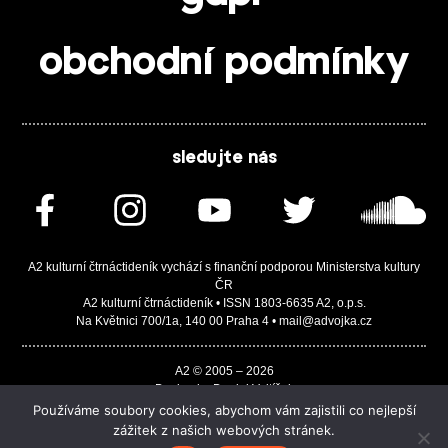
obchodní podmínky
sledujte nás
A2 kulturní čtrnáctideník vychází s finanční podporou Ministerstva kultury
ČR
A2 kulturní čtrnáctideník • ISSN 1803-6635 A2, o.p.s.
Na Květnici 700/1a, 140 00 Praha 4 • mail@advojka.cz
A2 © 2005 – 2026
Design by Daniel Vojtíšek
Built by JASA-IT & ChSoft
Používáme soubory cookies, abychom vám zajistili co nejlepší
zážitek z našich webových stránek.