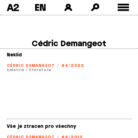
A2
Skip
to
content
Cédric Demangeot
Neklid
CÉDRIC DEMANGEOT
/
#4/2022
beletrie
/
literatura
Vše je ztracen pro všechny
CÉDRIC DEMANGEOT
/
#4/2012