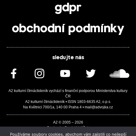
gdpr
obchodní podmínky
sledujte nás
A2 kulturní čtrnáctideník vychází s finanční podporou Ministerstva kultury
ČR
A2 kulturní čtrnáctideník • ISSN 1803-6635 A2, o.p.s.
Na Květnici 700/1a, 140 00 Praha 4 • mail@advojka.cz
A2 © 2005 – 2026
Design by Daniel Vojtíšek
Built by JASA-IT & ChSoft
Používáme soubory cookies, abychom vám zajistili co nejlepší