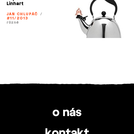
Linhart
JAN CHLUPÁČ
/
#11/2013
různé
o nás
kontakt