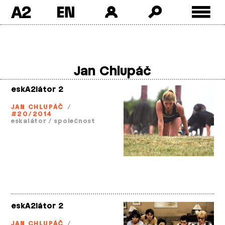
A2
Skip
to
content
Jan Chlupáč
eskA2látor 2
JAN CHLUPÁČ
/
#20/2014
eskalátor
/
společnost
eskA2látor 2
JAN CHLUPÁČ
/