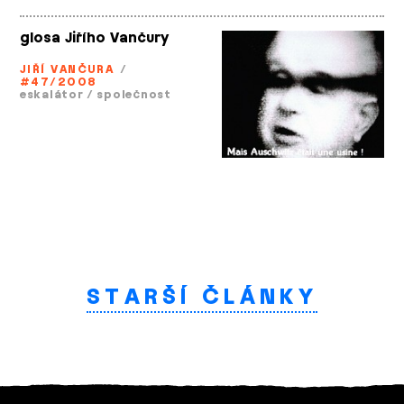
glosa Jiřího Vančury
JIŘÍ VANČURA
/
#47/2008
eskalátor
/
společnost
STARŠÍ ČLÁNKY