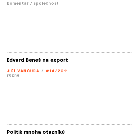
komentář
/
společnost
Edvard Beneš na export
JIŘÍ VANČURA
/
#14/2011
různé
Politik mnoha otazníků