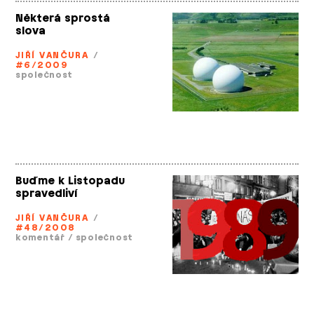
Některá sprostá
slova
JIŘÍ VANČURA
/
#6/2009
společnost
Buďme k Listopadu
spravedliví
JIŘÍ VANČURA
/
#48/2008
komentář
/
společnost