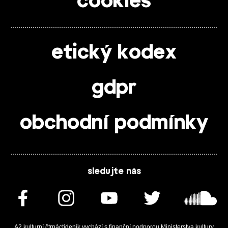
cookies
etický kodex
gdpr
obchodní podmínky
sledujte nás
A2 kulturní čtrnáctideník vychází s finanční podporou Ministerstva kultury