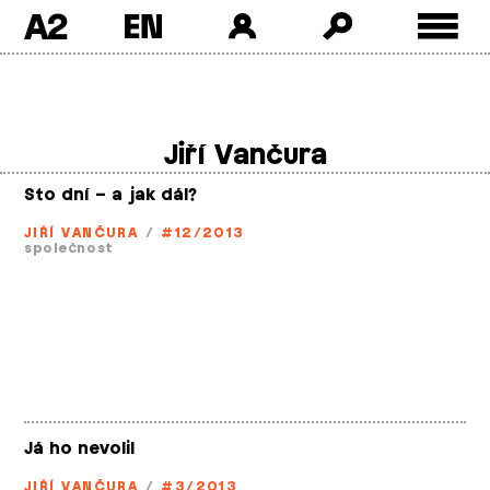
A2
Skip
to
content
Jiří Vančura
Sto dní – a jak dál?
JIŘÍ VANČURA
/
#12/2013
společnost
Já ho nevolil
JIŘÍ VANČURA
/
#3/2013