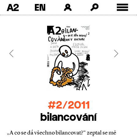
A2
Skip
to
content
Previous
Next
#2/2011
bilancování
„A co se dá všechno bilancovat?“ zeptal se mě