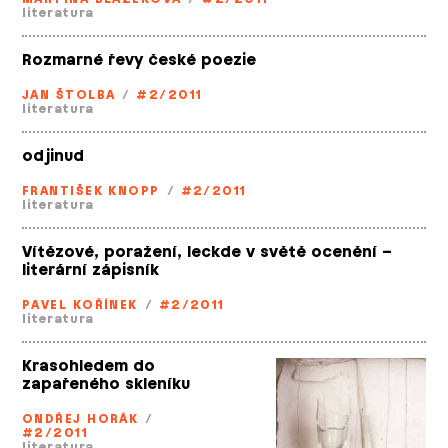
literatura
Rozmarné řevy české poezie
JAN ŠTOLBA
/
#2/2011
literatura
odjinud
FRANTIŠEK KNOPP
/
#2/2011
literatura
Vítězové, poražení, leckde v světě ocenění –
literární zápisník
PAVEL KOŘÍNEK
/
#2/2011
literatura
Krasohledem do
zapařeného skleníku
ONDŘEJ HORÁK
/
#2/2011
literatura