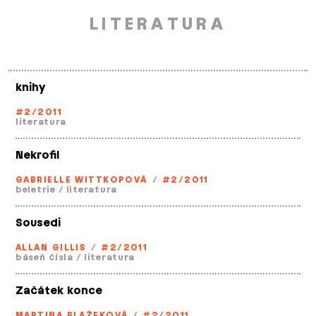
LITERATURA
knihy
#2/2011
literatura
Nekrofil
GABRIELLE WITTKOPOVÁ
/
#2/2011
beletrie
/
literatura
Sousedi
ALLAN GILLIS
/
#2/2011
báseň čísla
/
literatura
Začátek konce
MARTINA BLAŽEKOVÁ
/
#2/2011