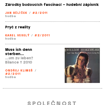
Zárodky budoucích fascinací – hudební zápisník
JAN BĚLÍČEK
/
#2/2011
hudba
Pryč z reality
KAREL VESELÝ
/
#2/2011
hudba
Muss ich denn
sterben…
…um zu leben?
Bilance † 2010
ONDŘEJ KLIMEŠ
/
#2/2011
hudba
SPOLEČNOST