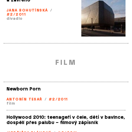
a zavřeno
JANA BOHUTÍNSKÁ
/
#2/2011
divadlo
FILM
Newborn Porn
ANTONÍN TESAŘ
/
#2/2011
film
Hollywood 2010: teenageři v čele, děti v bavlnce,
dospělí přes palubu – filmový zápisník