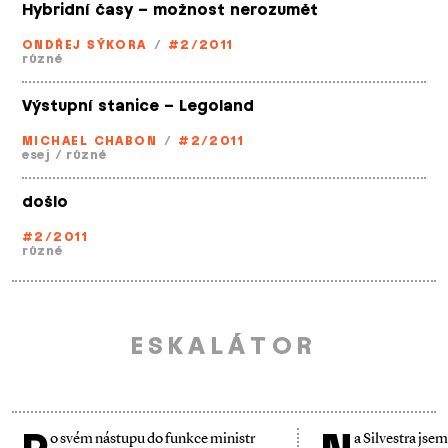
Hybridní časy – možnost nerozumět
ONDŘEJ SÝKORA
/
#2/2011
různé
Výstupní stanice – Legoland
MICHAEL CHABON
/
#2/2011
esej
/
různé
došlo
#2/2011
různé
ESKALÁTOR
o svém nástupu do funkce ministr
a Silvestra jsem