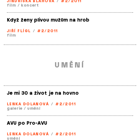
JINDŘIŠKA BLÁHOVÁ
/
#2/2011
film
/
koncert
Když ženy plivou mužům na hrob
JIŘÍ FLÍGL
/
#2/2011
film
UMĚNÍ
Je mi 30 a život je na hovno
LENKA DOLANOVÁ
/
#2/2011
galerie
/
umění
AVU po Pro-AVU
LENKA DOLANOVÁ
/
#2/2011
umění