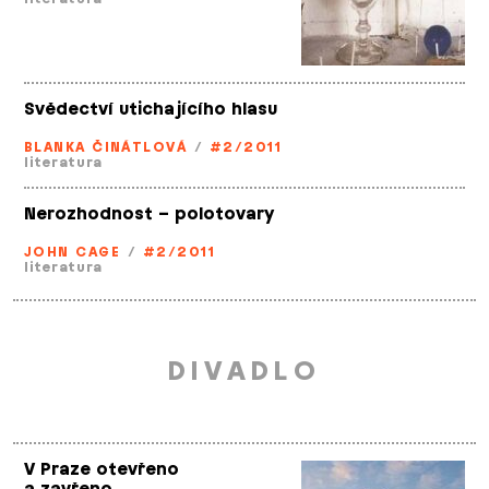
Svědectví utichajícího hlasu
BLANKA ČINÁTLOVÁ
/
#2/2011
literatura
Nerozhodnost – polotovary
JOHN CAGE
/
#2/2011
literatura
DIVADLO
V Praze otevřeno