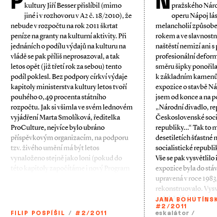
P
N
kultury Jiří Besser přislíbil (mimo
pražského Náro
jiné i v rozhovoru v A2 č. 18/2010), že
operu Nápoj lás
nebude v rozpočtu na rok 2011 škrtat
melancholií způsob
peníze na granty na kulturní aktivity. Při
rokem a ve slavnostn
jednáních o podílu výdajů na kulturu na
naštěstí nemizí ani s
vládě se pak příliš neprosazoval, a tak
profesionální deform
letos opět (již třetí rok za sebou) tento
směru šipky ponořila
podíl poklesl. Bez podpory církví výdaje
k základním kamenům
kapitoly ministerstva kultury letos tvoří
expozice o stavbě N
pouhého 0,49 procenta státního
jsem od konce a na p
rozpočtu. Jak si všimla ve svém lednovém
„Národní divadlo, re
vyjádření Marta Smolíková, ředitelka
Československé soci
ProCulture, nejvíce bylo ubráno
republiky…“ Tak to 
příspěvkovým organizacím, na podporu
desetiletích šťastné 
tzv. živého umění má být letos
socialistické republi
vynaloženo stejně jako loni (pokud do
Vše se pak vysvětlilo
této kapitoly započítáme i nový Program
expozice byla do stá
upravená v roce 1983,
rekonstruovalo. Vysvě
polehčující okolnost
JANA BOHUTÍNS
#2/2011
FILIP POSPÍŠIL
/
#2/2011
eskalátor
/