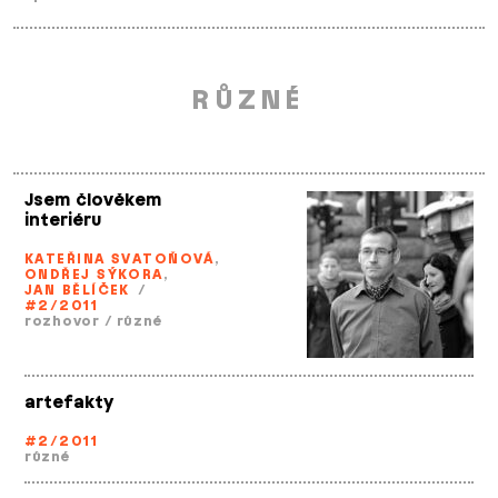
RŮZNÉ
Jsem člověkem
interiéru
KATEŘINA SVATOŇOVÁ
,
ONDŘEJ SÝKORA
,
JAN BĚLÍČEK
/
#2/2011
rozhovor
/
různé
artefakty
#2/2011
různé