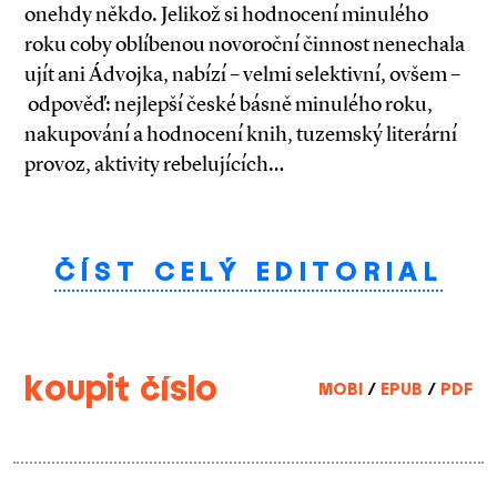
onehdy někdo. Jelikož si hodnocení minulého
roku coby oblíbenou novoroční činnost nenechala
ujít ani Ádvojka, nabízí – velmi selektivní, ovšem –
odpověď: nejlepší české básně minulého roku,
nakupování a hodnocení knih, tuzemský literární
provoz, aktivity rebelujících…
ČÍST CELÝ EDITORIAL
koupit číslo
MOBI
/
EPUB
/
PDF