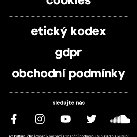
cookies
etický kodex
gdpr
obchodní podmínky
sledujte nás
A2 kulturní čtrnáctideník vychází s finanční podporou Ministerstva kultury