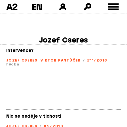
A2
Skip
to
content
Jozef Cseres
Intervence?
JOZEF CSERES
,
VIKTOR PANTŮČEK
/
#11/2016
hudba
Nic se neděje v tichosti
JOZEF CSERES
/
#9/2013