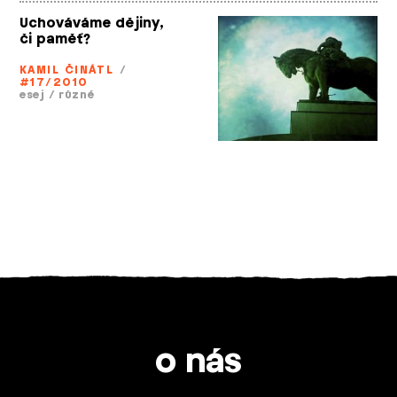
Uchováváme dějiny,
či paměť?
KAMIL ČINÁTL
/
#17/2010
esej
/
různé
o nás