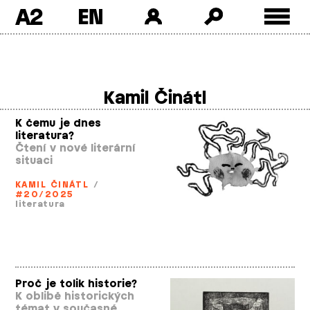
A2
Skip
to
content
Kamil Činátl
K čemu je dnes
literatura?
Čtení v nové literární
situaci
KAMIL ČINÁTL
/
#20/2025
literatura
Proč je tolik historie?
K oblibě historických
témat v současné