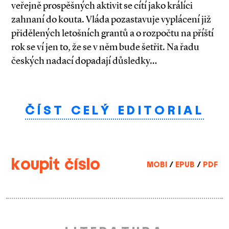
veřejně prospěšných aktivit se cítí jako králíci
zahnaní do kouta. Vláda pozastavuje vyplácení již
přidělených letošních grantů a o rozpočtu na příští
rok se ví jen to, že se v něm bude šetřit. Na řadu
českých nadací dopadají důsledky…
ČÍST CELÝ EDITORIAL
koupit číslo
MOBI
/
EPUB
/
PDF