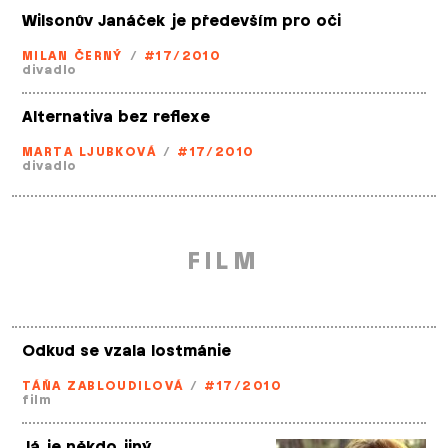
Wilsonův Janáček je především pro oči
MILAN ČERNÝ
/
#17/2010
divadlo
Alternativa bez reflexe
MARTA LJUBKOVÁ
/
#17/2010
divadlo
FILM
Odkud se vzala lostmánie
TÁŇA ZABLOUDILOVÁ
/
#17/2010
film
Já je někdo jiný