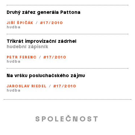
Druhý zářez generála Pattona
JIŘÍ ŠPIČÁK
/
#17/2010
hudba
Třikrát improvizační zádrhel
hudební zápisník
PETR FERENC
/
#17/2010
hudba
Na vršku posluchačského zájmu
JAROSLAV RIEDEL
/
#17/2010
hudba
SPOLEČNOST