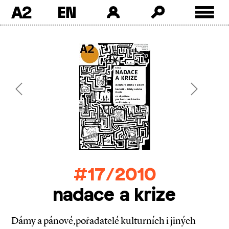
A2
Skip
to
content
Previous
Next
#17/2010
nadace a krize
Dámy a pánové,pořadatelé kulturních i jiných