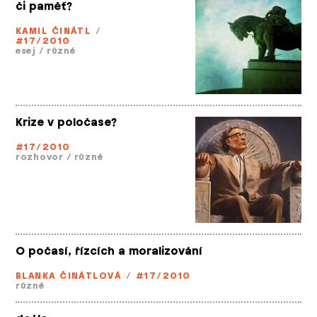
či paměť?
KAMIL ČINÁTL
/
#17/2010
esej
/
různé
Krize v poločase?
#17/2010
rozhovor
/
různé
O počasí, řízcích a moralizování
BLANKA ČINÁTLOVÁ
/
#17/2010
různé