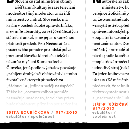
Slovensku stal ministrem obrany
autorského zák
a šéf tamní kultury je zase televizní
ministerstvo ku
moderátor (jiný moderátor u nás řídí
veřejnosti oficiálně
ministerstvo vnitra). Slovensko má
to, že o samotné aut
k nám v poslední době opravdu blízko,
– nasytit je třeba př
ale v míře absurdity, co se týče důležitých
správce autorských p
státních funkcí, jsme jej asi s konečnou
zpoplatní takzvaná os
platností předčili. Petr Nečas totiž na
není znám autor. Dos
pozici svého poradce pro lidská práva
může být pro malé o
jmenoval člověka klerofašistických
návrh, podle kteréh
názorů a myšlení Romana Jocha.
zpoplatňován počet k
Člověka, jenž podle svých slov považuje
jednotlivý stroj (tis
„zabíjení druhých či obětování vlastního
Za jeden knihovna za
života“ v některých případech za
už 2 100 Kč měsíčně.
„žádoucí“ a „jediné s nadějí na úspěch“.
představit, že se kn
Těžko říci, co touto volbou premiér
těchto vymožeností r
naznačuje, snad ne to, že volební právo
a „nadstandardní“ sl
bude v budoucnu přiznáno pouze ženám,
nabízet. Možná by si
JIŘÍ G. RŮŽIČKA
#17/2010
EDITA ROUBÍČKOVÁ
/
#17/2010
eskalátor
/
eskalátor
/
společnost
společnost