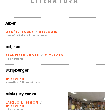
LITERATURA
Albeř
ONDŘEJ TUČEK
/
#17/2010
báseň čísla
/
literatura
odjinud
FRANTIŠEK KNOPP
/
#17/2010
literatura
Stripburger
#17/2010
komiks
/
literatura
Miniatury tanků
LÁSZLÓ L. SIMON
/
#17/2010
literatura