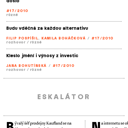
došlo
#17/2010
různé
Budu vděčná za každou alternativu
FILIP POSPÍŠIL
,
KAMILA BOHÁČKOVÁ
/
#17/2010
rozhovor
/
různé
Kleslo jmění i výnosy z investic
JANA BOHUTÍNSKÁ
/
#17/2010
rozhovor
/
různé
ESKALÁTOR
B
N
ývalý šéf prodejny Kaufland se na
a internetu se o