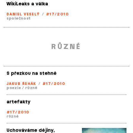
WikiLeaks a válka
DANIEL VESELÝ
/
#17/2010
společnost
RŮZNÉ
S přezkou na stehně
JAKUB ŘEHÁK
/
#17/2010
poezie
/
různé
artefakty
#17/2010
různé
Uchováváme dějiny,