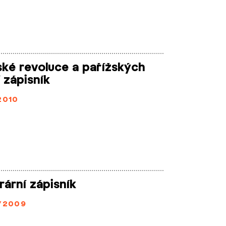
ské revoluce a pařížských
í zápisník
2010
erární zápisník
/2009