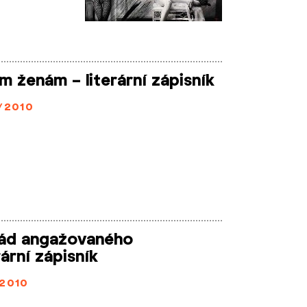
m ženám – literární zápisník
/2010
 pád angažovaného
rární zápisník
2010