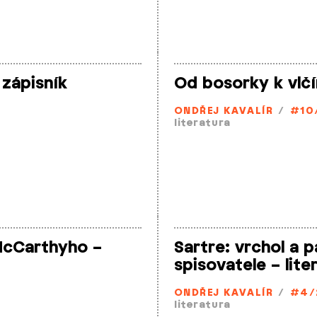
 zápisník
Od bosorky k vlčí
ONDŘEJ KAVALÍR
/
#10
literatura
McCarthyho –
Sartre: vrchol a
spisovatele – lite
ONDŘEJ KAVALÍR
/
#4/
literatura