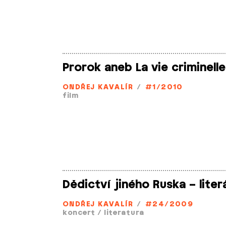
Prorok aneb La vie criminelle
ONDŘEJ KAVALÍR
/
#1/2010
film
Dědictví jiného Ruska – liter
ONDŘEJ KAVALÍR
/
#24/2009
koncert
/
literatura