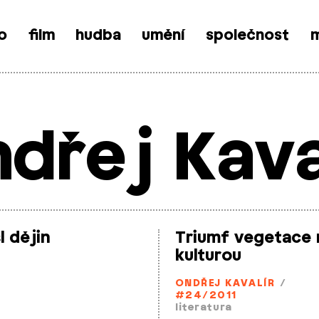
o
film
hudba
umění
společnost
m
dřej Kava
 dějin
Triumf vegetace 
kulturou
ONDŘEJ KAVALÍR
/
#24/2011
literatura