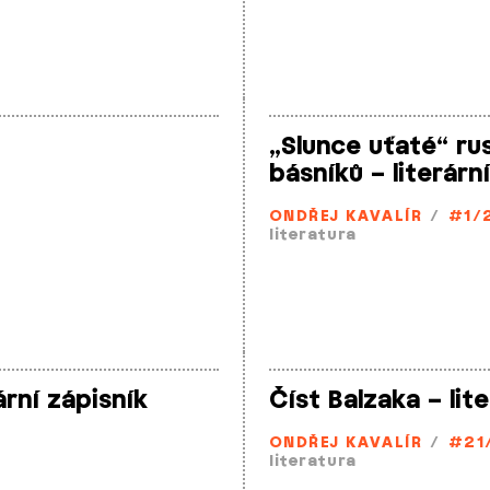
„Slunce uťaté“ ru
básníků – literárn
ONDŘEJ KAVALÍR
/
#1/
literatura
ární zápisník
Číst Balzaka – lit
ONDŘEJ KAVALÍR
/
#21
literatura