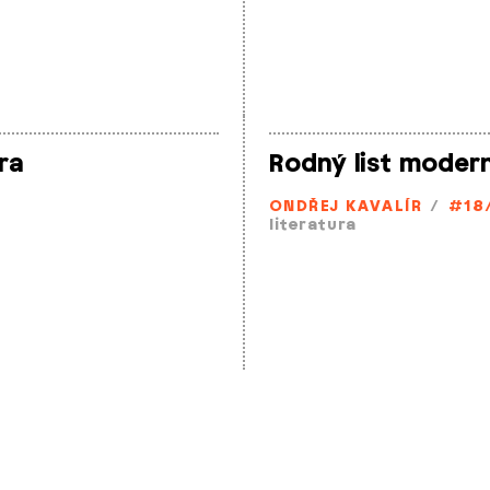
ra
Rodný list moderny
ONDŘEJ KAVALÍR
/
#18
literatura