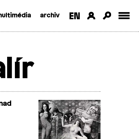
ultimédia
archiv
lír
nad