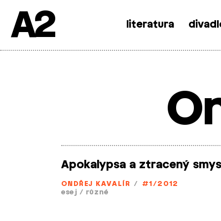
A2
literatura
divadl
Skip
to
content
On
Apokalypsa a ztracený smysl
ONDŘEJ KAVALÍR
/
#1/2012
esej
/
různé