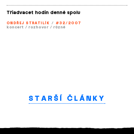
Třiadvacet hodin denně spolu
ONDŘEJ STRATILÍK
/
#32/2007
koncert
/
rozhovor
/
různé
STARŠÍ ČLÁNKY