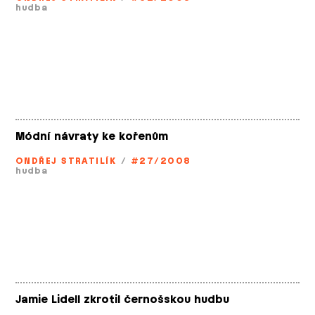
hudba
Módní návraty ke kořenům
ONDŘEJ STRATILÍK
/
#27/2008
hudba
Jamie Lidell zkrotil černošskou hudbu