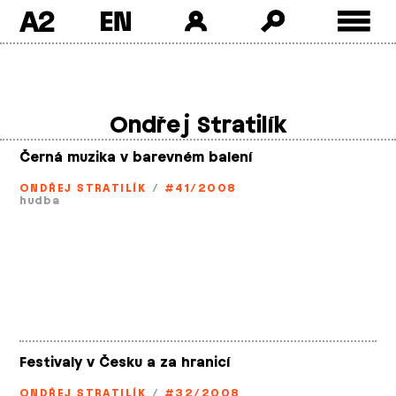
A2
Skip
to
content
Ondřej Stratilík
Černá muzika v barevném balení
ONDŘEJ STRATILÍK
/
#41/2008
hudba
Festivaly v Česku a za hranicí
ONDŘEJ STRATILÍK
/
#32/2008