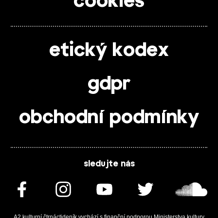
cookies
etický kodex
gdpr
obchodní podmínky
sledujte nás
A2 kulturní čtrnáctideník vychází s finanční podporou Ministerstva kultury