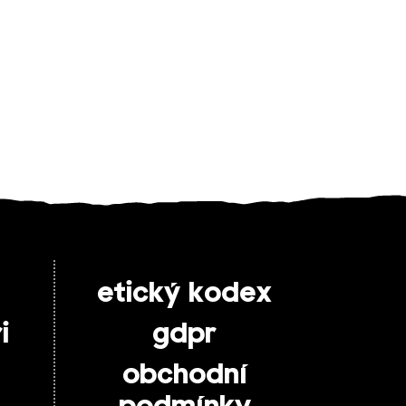
etický kodex
i
gdpr
obchodní