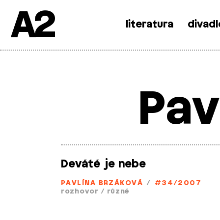
A2
literatura
divadl
Skip
to
content
Pav
Deváté je nebe
PAVLÍNA BRZÁKOVÁ
/
#34/2007
rozhovor
/
různé