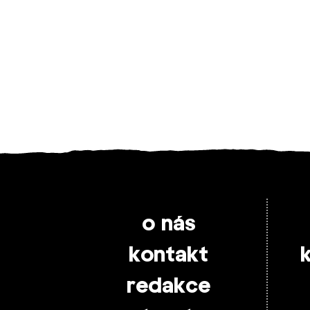
o nás
kontakt
redakce