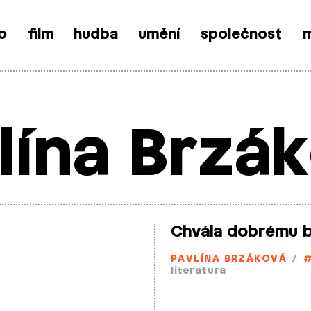
o
film
hudba
umění
společnost
m
lína Brzá
Chvála dobrému 
PAVLÍNA BRZÁKOVÁ
/
literatura