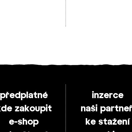
předplatné
inzerce
kde zakoupit
naši partneř
e-shop
ke stažení