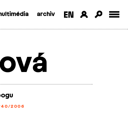
ultimédia
archiv
ková
bogu
#40/2006