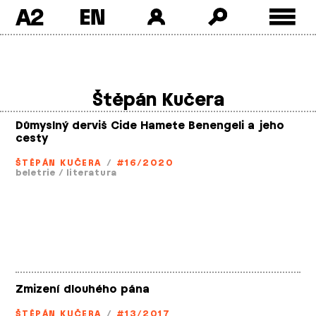
A2
Skip
to
content
Štěpán Kučera
Důmyslný derviš Cide Hamete Benengeli a jeho
cesty
ŠTĚPÁN KUČERA
/
#16/2020
beletrie
/
literatura
Zmizení dlouhého pána
ŠTĚPÁN KUČERA
/
#13/2017