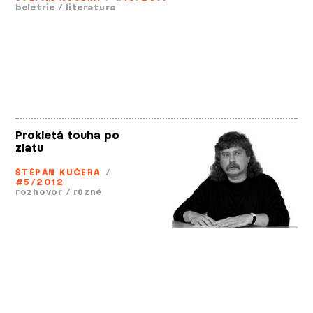
beletrie
/
literatura
Prokletá touha po
zlatu
ŠTĚPÁN KUČERA
/
#5/2012
rozhovor
/
různé