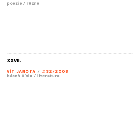
poezie
/
různé
XXVII.
VÍT JANOTA
/
#32/2008
báseň čísla
/
literatura