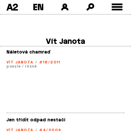
A2
Skip
to
content
Vít Janota
Náletová chamraď
VÍT JANOTA
/
#18/2011
poezie
/
různé
Jen třídit odpad nestačí
VÍT JANOTA
/
#4/2009