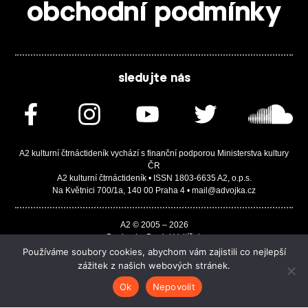
obchodní podmínky
sledujte nás
A2 kulturní čtrnáctideník vychází s finanční podporou Ministerstva kultury
ČR
A2 kulturní čtrnáctideník • ISSN 1803-6635 A2, o.p.s.
Na Květnici 700/1a, 140 00 Praha 4 • mail@advojka.cz
A2 © 2005 – 2026
Design by Daniel Vojtíšek
Built by JASA-IT & ChSoft
Používáme soubory cookies, abychom vám zajistili co nejlepší
zážitek z našich webových stránek.
Ok
Nepovolit