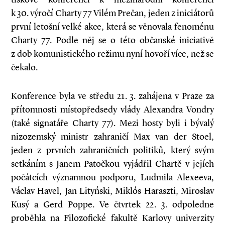
k 30. výročí Charty 77 Vilém Prečan, jeden z iniciátorů
první letošní velké akce, která se věnovala fenoménu
Charty 77. Podle něj se o této občanské iniciativě
z dob komunistického režimu nyní hovoří více, než se
čekalo.
Konference byla ve středu 21. 3. zahájena v Praze za
přítomnosti místopředsedy vlády Alexandra Vondry
(také signatáře Charty 77). Mezi hosty byli i bývalý
nizozemský ministr zahraničí Max van der Stoel,
jeden z prvních zahraničních politiků, který svým
setkáním s Janem Patočkou vyjádřil Chartě v jejích
počátcích významnou podporu, Ludmila Alexeeva,
Václav Havel, Jan Lityński, Miklós Haraszti, Miroslav
Kusý a Gerd Poppe. Ve čtvrtek 22. 3. odpoledne
proběhla na Filozofické fakultě Karlovy univerzity