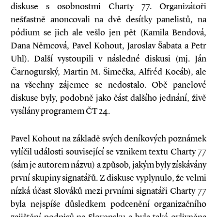
diskuse s osobnostmi Charty 77. Organizátoři
nešťastně anoncovali na dvě desítky panelistů, na
pódium se jich ale vešlo jen pět (Kamila Bendová,
Dana Němcová, Pavel Kohout, Jaroslav Šabata a Petr
Uhl). Další vystoupili v následné diskusi (mj. Ján
Čarnogurský, Martin M. Šimečka, Alfréd Kocáb), ale
na všechny zájemce se nedostalo. Obě panelové
diskuse byly, podobně jako část dalšího jednání, živě
vysílány programem ČT 24.
Pavel Kohout na základě svých deníkových poznámek
vylíčil události související se vznikem textu Charty 77
(sám je autorem názvu) a způsob, jakým byly získávány
první skupiny signatářů. Z diskuse vyplynulo, že velmi
nízká účast Slováků mezi prvními signatáři Charty 77
byla nejspíše důsledkem podcenění organizačního