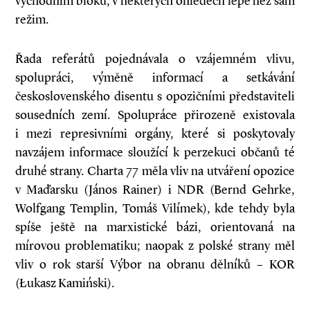
východním bloku, v některých ohledech lépe než sám
režim.
Řada referátů pojednávala o vzájemném vlivu,
spolupráci, výměně informací a setkávání
československého disentu s opozičními představiteli
sousedních zemí. Spolupráce přirozeně existovala
i mezi represivními orgány, které si poskytovaly
navzájem informace sloužící k perzekuci občanů té
druhé strany. Charta 77 měla vliv na utváření opozice
v Maďarsku (János Rainer) i NDR (Bernd Gehrke,
Wolfgang Templin, Tomáš Vilímek), kde tehdy byla
spíše ještě na marxistické bázi, orientovaná na
mírovou problematiku; naopak z polské strany měl
vliv o rok starší Výbor na obranu dělníků – KOR
(Łukasz Kamiński).