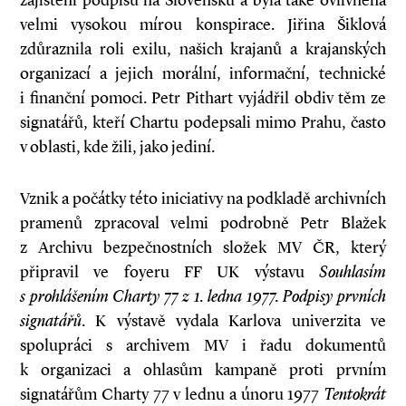
zajištění podpisů na Slovensku a byla také ovlivněna
velmi vysokou mírou konspirace. Jiřina Šiklová
zdůraznila roli exilu, našich krajanů a krajanských
organizací a jejich morální, informační, technické
i finanční pomoci. Petr Pithart vyjádřil obdiv těm ze
signatářů, kteří Chartu podepsali mimo Prahu, často
v oblasti, kde žili, jako jediní.
Vznik a počátky této iniciativy na podkladě archivních
pramenů zpracoval velmi podrobně Petr Blažek
z Archivu bezpečnostních složek MV ČR, který
připravil ve foyeru FF UK výstavu
Souhlasím
s prohlášením Charty 77 z 1. ledna 1977. Podpisy prvních
signatářů
. K výstavě vydala Karlova univerzita ve
spolupráci s archivem MV i řadu dokumentů
k organizaci a ohlasům kampaně proti prvním
signatářům Charty 77 v lednu a únoru 1977
Tentokrát