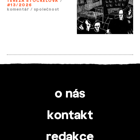
TEREZA STÖCKELOVÁ
/
#13/2026
komentář
/
společnost
o nás
kontakt
redakce