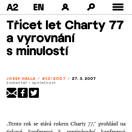
A2
Skip
Třicet let Charty 77
to
content
a vyrovnání
s minulostí
JOSEF HALLA
/
#13/2007
/
27. 3. 2007
komentář
/
společnost
„Tento rok se stává rokem Charty 77,“ prohlásil na
tiskové konferenci k mezinárodní konferenci