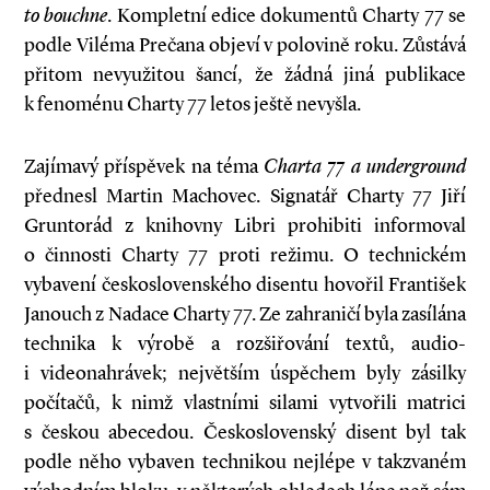
to bouchne
. Kompletní edice dokumentů Charty 77 se
podle Viléma Prečana objeví v polovině roku. Zůstává
přitom nevyužitou šancí, že žádná jiná publikace
k fenoménu Charty 77 letos ještě nevyšla.
Zajímavý příspěvek na téma
Charta 77 a underground
přednesl Martin Machovec. Signatář Charty 77 Jiří
Gruntorád z knihovny Libri prohibiti informoval
o činnosti Charty 77 proti režimu. O technickém
vybavení československého disentu hovořil František
Janouch z Nadace Charty 77. Ze zahraničí byla zasílána
technika k výrobě a rozšiřování textů, audio-
i videonahrávek; největším úspěchem byly zásilky
počítačů, k nimž vlastními silami vytvořili matrici
s českou abecedou. Československý disent byl tak
podle něho vybaven technikou nejlépe v takzvaném