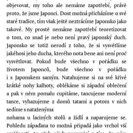
objevovat, my toho ale nemáme zapotřebí, právě
proto, že jsme Japonci. Dost možná přicházíme o své
staré tradice, tím však ještě neztrácíme Japonsko jako
takové. My prostě nemáme zapotřebí teoretizovat
o tom, co snad je nebo není pravý japonský duch.
Japonsko se totiž nerodí z toho, že si vysvětlíme
jakéhosi jeho ducha, kterého nota bene ani není proč
vysvětlovat. Pokud bude všechno v pořádku se
životem Japonců, bude všechno v pořádku
i s Japonskem samým. Natahujeme si na své křivé
krátké nohy kalhoty, oblékáme si západní oblečení
a pak v něm pomalu cupitáme, tancujeme moderní
tance, vyhazujeme z domů tatami a potom v nich
sedíme s nataženýma
nohama u laciných stolů a židlí a naparujeme se.
Pohledu zápaďana to možná připadá jako vrchol vší