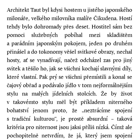
Architekt Taut byl kdysi hostem u jistého japonského
milonáře, velkého milovníka malíře Čikudena. Hostí
tehdy bylo dohromady přes deset. Hostitel sám bez
pomoci služebných pobíhal mezi skladištěm
a parádním japonským pokojem, jeden po druhém
přinášel a do tokonomy věšel svitkové obrazy, nechal
hosty, ať se vynadívají, načež odcházel zas pro jiný
svitek a těšilo ho, jak se všichni kochají slavnými díly,
které vlastní. Pak prý se všichni přemístili a konal se
čajový obřad a podávalo jídlo v tom nejformálnějším
stylu na malých jídelních stolcích. Že by život
v takovémto stylu měl být příkladem niterného
bohatství jenom proto, že „neztrácíme spojení
s tradiční kulturou“, je prostě absurdní – taková
kritéria pro niternost jsou jaksi příliš nízká. Čímž ale
pochopitelně netvrdím, že já, který jsem spojení