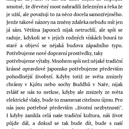
smutné, že dřevěný most nahradili železným a řeka že
je užší, ale považuji to za něco docela samozřejmého.
Jenže takové názory na změny zdaleka nebudu mít jen
já sám. Většina Japonců nijak netruchlí, ale spíš se
raduje, kdykoli se v jejich rodných vískách bourá to
staré a objeví se nějaká budova západního typu.
Potřebujeme nové dopravní prostředky, taky
potřebujeme výtahy. Mnohem spíš než nějaké tradiční
krásné opravdové Japonsko potřebujeme především
pohodlnější živobytí. Kdyby totiž ze světa zmizely
chrámy v Kjótu nebo sochy Buddhů v Naře, nijak
zvlášť se nás to netkne, kdyby ale zmizely ze světa
elektrické vlaky, bude to znamenat citelnou újmu. Pro
nás jsou potřebné především „životní nezbytnosti“.
I kdyby zanikla celá naše tradiční kultura, náš život
půjde dál, a dokud se tak bude dít, bude s naší