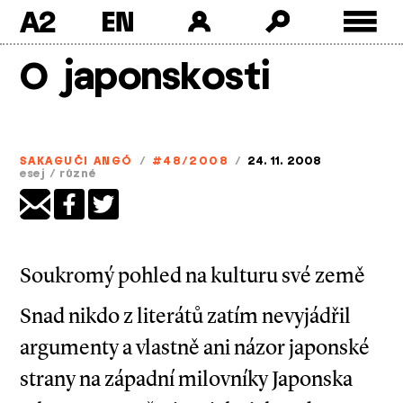
A2
Skip
O japonskosti
to
content
SAKAGUČI ANGÓ
/
#48/2008
/
24. 11. 2008
esej
/
různé
Soukromý pohled na kulturu své země
Snad nikdo z literátů zatím nevyjádřil
argumenty a vlastně ani názor japonské
strany na západní milovníky Japonska