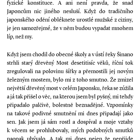
fyzické konstituce. A ani není pravda, že snad
Japoncům nic jiného nesluší. Když do tradičního
japonského odění obléknete urostlé mužské z ciziny,
je jen samozřejmé, že v něm budou vypadat mnohem
líp, než my.
Když jsem chodil do obecné školy a v ústí řeky Šinano
strhli starý dřevěný Most desetitisíc věků, říční tok
zregulovali na polovinu šířky a přemostili jej novým
železným mostem, bylo mi z toho smutno. Že zmizel
největší dřevěný most v celém Japonsku, řeka se zúžila
a já tak přišel o věc, na kterou jsem byl pyšný, mi tehdy
připadalo palčivě, bolestně beznadějné. Vzpomínky
na takové podivné smutnění mi dnes připadají jako
sen. Jak jsem já sám rostl a dospíval a moje vztahy
k věcem se prohlubovaly, mých podobných smutků
naopak ubývalo. A tak mi dnes nejen že nepřijde