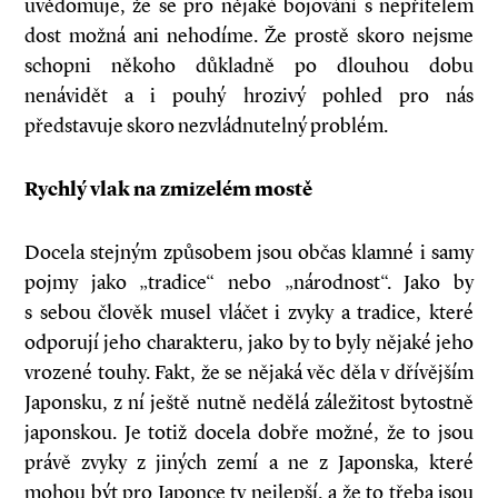
uvědomuje, že se pro nějaké bojování s nepřítelem
dost možná ani nehodíme. Že prostě skoro nejsme
schopni někoho důkladně po dlouhou dobu
nenávidět a i pouhý hrozivý pohled pro nás
představuje skoro nezvládnutelný problém.
Rychlý vlak na zmizelém mostě
Docela stejným způsobem jsou občas klamné i samy
pojmy jako „tradice“ nebo „národnost“. Jako by
s sebou člověk musel vláčet i zvyky a tradice, které
odporují jeho charakteru, jako by to byly nějaké jeho
vrozené touhy. Fakt, že se nějaká věc děla v dřívějším
Japonsku, z ní ještě nutně nedělá záležitost bytostně
japonskou. Je totiž docela dobře možné, že to jsou
právě zvyky z jiných zemí a ne z Japonska, které
mohou být pro Japonce ty nejlepší, a že to třeba jsou