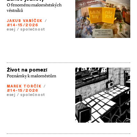
O fenoménu maloměstských
věstníků
JAKUB VANÍČEK
/
#14-15/2026
esej
/
společnost
Život na pomezí
Poznámky k maloměstům
MAREK TORČÍK
/
#14-15/2026
esej
/
společnost