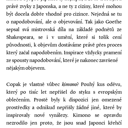
právě zvyky z Japonska, a ne ty z ciziny, které mohou
být docela dobře vhodné pro cizince. Nejedná se tu
o napodobování, ale o objevování. Tak jako Goethe
sepsal svá mistrovská díla na základě podnětů ze
Shakespeara, se i v umění, které si tolik cení
původnosti, k objevům dostáváme právě přes proces
který začal napodobením. Inspirace vždycky pramení
ze spousty napodobování, které je nakonec završené
nějakým objevem.
Copak je vlastně vůbec
kimono
? Pouhý kus oděvu,
který po tisíc let nepřišel do styku s evropským
oblečením. Prostě byly k dispozici jen omezené
prostředky a odnikud nepřišly žádné jiné, které by
inspirovaly nové vynálezy. Kimono se opravdu
nezrodilo jen proto, že jsou snad Japonci křehčí