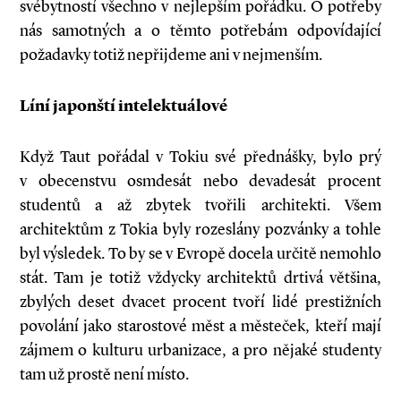
svébytností všechno v nejlepším pořádku. O potřeby
nás samotných a o těmto potřebám odpovídající
požadavky totiž nepřijdeme ani v nejmenším.
Líní japonští intelektuálové
Když Taut pořádal v Tokiu své přednášky, bylo prý
v obecenstvu osmdesát nebo devadesát procent
studentů a až zbytek tvořili architekti. Všem
architektům z Tokia byly rozeslány pozvánky a tohle
byl výsledek. To by se v Evropě docela určitě nemohlo
stát. Tam je totiž vždycky architektů drtivá většina,
zbylých deset dvacet procent tvoří lidé prestižních
povolání jako starostové měst a městeček, kteří mají
zájmem o kulturu urbanizace, a pro nějaké studenty
tam už prostě není místo.