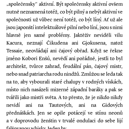
„společensky“ aktivní. Být společensky aktivní ovšem
nutně neznamená totéž, co být pilný a nebýt aktivní ve
společnosti už vůbec není totéž, co být líný. Ať už ale
jsou japonští intelektuálové pilní nebo líní, jsou s nimi
hlavně jen samé problémy. Jaktěživ neviděli vilu
Kacura, neznají Čikudena ani Gjokusena, natož
Tessaie, neovládají ani čajový obřad. Když se řekne
jméno Kobori Enšú, nevědí ani pořádně, jestli to byl
architekt, tvůrce zahrad, feudální pán, čajový mistr,
nebo snad patriarcha rodu nindžů. Zmůžou se leda tak
na to, aby vybourali staré chalupy v rodných vískách,
místo nich nasázeli mizerné západní baráky a pak se
tvářili jako mistři světa. A to přesto, že je nikdo nikdy
nevidí ani na Tautových, ani na Gidových
přednáškách. Jen se opile potácejí ve stínu neonů
a v doprovodu ženštin v trvalé ondulaci do sebe lijí
falšovanou whisky. Jeden by