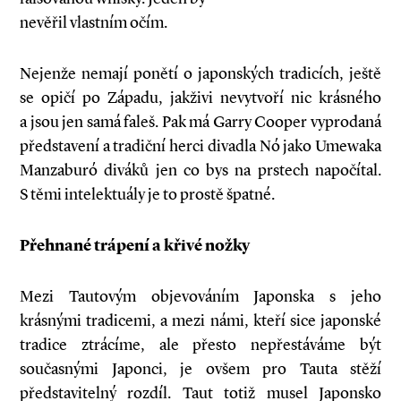
nevěřil vlastním očím.
Nejenže nemají ponětí o japonských tradicích, ještě
se opičí po Západu, jakživi nevytvoří nic krásného
a jsou jen samá faleš. Pak má Garry Cooper vyprodaná
představení a tradiční herci divadla Nó jako Umewaka
Manzaburó diváků jen co bys na prstech napočítal.
S těmi intelektuály je to prostě špatné.
Přehnané trápení a křivé nožky
Mezi Tautovým objevováním Japonska s jeho
krásnými tradicemi, a mezi námi, kteří sice japonské
tradice ztrácíme, ale přesto nepřestáváme být
současnými Japonci, je ovšem pro Tauta stěží
představitelný rozdíl. Taut totiž musel Japonsko