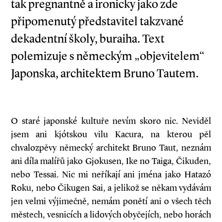
tak pregnantně a ironicky jako zde
připomenutý představitel takzvané
dekadentní školy, buraiha. Text
polemizuje s německým „objevitelem“
Japonska, architektem Bruno Tautem.
O staré japonské kultuře nevím skoro nic. Neviděl
jsem ani kjótskou vilu Kacura, na kterou pěl
chvalozpěvy německý architekt Bruno Taut, neznám
ani díla malířů jako Gjokusen, Ike no Taiga, Čikuden,
nebo Tessai. Nic mi neříkají ani jména jako Hatazó
Roku, nebo Čikugen Sai, a jelikož se někam vydávám
jen velmi výjimečně, nemám ponětí ani o všech těch
městech, vesnicích a lidových obyčejích, nebo horách