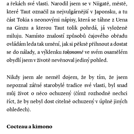
a řekách své vlasti. Narodil jsem se v Niigatě, městě,
které Taut označil za nejvulgárnější v Japonsku, a tu
část Tokia s neonovými nápisy, která se táhne z Uena
na Ginzu a kterou Taut tolik pohrdá, já vyloženě
miluju. Namísto znalostí způsobů čajového obřadu
ovládám leda tak umění, jak si pěkně přihnout a dostat
se do nálady, a výklenku
tokonomě
ve svém osamělém
obydlí jsem v životě nevěnoval jediný pohled.
Nikdy jsem ale neměl dojem, že by tím, že jsem
nepoznal zářné starobylé tradice své vlasti, byl snad
můj život o něco ochuzený (čímž rozhodně nechci
říct, že by nebyl dost citelně ochuzený v úplně jiných
ohledech).
Cocteau a kimono