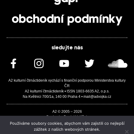
obchodní podmínky
sledujte nás
A2 kulturní čtrnáctideník vychází s finanční podporou Ministerstva kultury
ČR
A2 kulturní čtrnáctideník • ISSN 1803-6635 A2, o.p.s.
Na Květnici 700/1a, 140 00 Praha 4 • mail@advojka.cz
A2 © 2005 – 2026
Design by Daniel Vojtíšek
Built by JASA-IT & ChSoft
Používáme soubory cookies, abychom vám zajistili co nejlepší
zážitek z našich webových stránek.