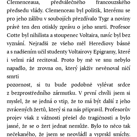
Clemenceaua, předválečného francouzského
předsedu vlády. Clemenceau byl politik, kterému se
pro jeho zálibu v soubojích přezdívalo Tygr a noviny
právě ten den otiskly zprávu o jeho smrti. Profesor
Cotte byl nihilista a stoupenec Voltaira, navíc byl bez
vyznání. Nejradši ze všeho měl Herediovy básně
a s nadšením učil studenty Voltairovy Epigramy, které
i velmi rád recitoval. Proto by mě ve snu nebylo
napadlo, že zrovna on, který jakživ nevěnoval ničí
smrti
pozornost, si tu bude podobně vylévat srdce
z bezprostředního zármutku. V první chvíli jsem si
myslel, že se jedná o vtip, že to má být další z jeho
zvrácených žertů, který si na nás připravil. Profesorův
projev však z vážnosti přešel do tragičnosti a bylo
jasné, že se o žert jednat nemůže. Bylo to něco tak
nečekaného, že jsem se neovládl a vyprskl smíchy.