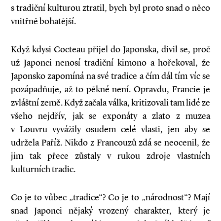
s tradiční kulturou ztratil, bych byl proto snad o něco
vnitřně bohatější.
Když kdysi Cocteau přijel do Japonska, divil se, proč
už Japonci nenosí tradiční kimono a hořekoval, že
Japonsko zapomíná na své tradice a čím dál tím víc se
pozápadňuje, až to pěkné není. Opravdu, Francie je
zvláštní země. Když začala válka, kritizovali tam lidé ze
všeho nejdřív, jak se exponáty a zlato z muzea
v Louvru vyvážily osudem celé vlasti, jen aby se
udržela Paříž. Nikdo z Francouzů zdá se neocenil, že
jim tak přece zůstaly v rukou zdroje vlastních
kulturních tradic.
Co je to vůbec „tradice“? Co je to „národnost“? Mají
snad Japonci nějaký vrozený charakter, který je