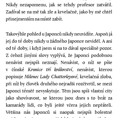
Nikdy nezapomenu, jak se tehdy profesor zatvářil.
Zadíval se na mě tak zle a krvelačně, jako by mě chtěl
přinejmenším na místě zabít.
Takovýhle pohled u Japonců nikdy neuvidíte. Aspoň já
jej do té doby nikdy u žádného Japonce neviděl. A ani
od té doby, i když jsem si na to dával speciálně pozor.
Z čehož jinými slovy vyplývá, že Japonci podobnou
nenávist nejspíš neznají. Nenávist, o níž se píše
v čínské
Kronice tří království
, nenávist, kterou
popisuje
Milenec Lady Chatterleyové
, krvelačná zloba,
při níž by člověk druhého nejradši rozčtvrtil, se mezi
Japonci téměř nevyskytuje. Těm jsou spíš vlastní city
jako shovívavost, se kterou jsou dnes s to brát za
kamarády lidi, co byli ještě včera jejich nepřáteli.
Většina nás Japonců si naopak nejspíš bolestně