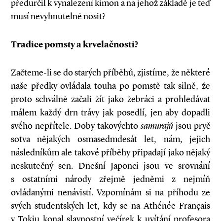
předurčil k vynalezení kimon a na jehož základě je teď
musí nevyhnutelně nosit?
Tradice pomsty a krvelačnosti?
Začteme-li se do starých příběhů, zjistíme, že některé
naše předky ovládala touha po pomstě tak silně, že
proto schválně začali žít jako žebráci a prohledávat
málem každý drn trávy jak posedlí, jen aby dopadli
svého nepřítele. Doby takovýchto
samurajů
jsou pryč
sotva nějakých osmasedmdesát let, nám, jejich
následníkům ale takové příběhy připadají jako nějaký
neskutečný sen. Dnešní Japonci jsou ve srovnání
s ostatními národy zřejmě jedněmi z nejmíň
ovládanými nenávistí. Vzpomínám si na příhodu ze
svých studentských let, kdy se na Athénée Français
v Tokiu konal slavnostní večírek k uvítání profesora