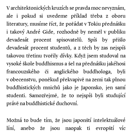
V architektonických kruzích se pravda moc nevyznám,
ale i pokud si uvedeme pří­klad třeba z oboru
literatury, musíme říct, že pořádat v Tokiu přednášku
i takový André Gide, rozhodně by neměl v publiku
devadesát procent spisovatelů. Spíš by přišlo
devadesát procent studentů, a z těch by zas nejspíš
takovou třetinu tvořily dívky. Když jsem studoval na
vysoké škole buddhismus a šel na přednášku jakéhosi
francouzského či anglického buddhologa, byli
v obecenstvu, poněkud překvapivě na zemi tak plnou
buddhistických mnichů jako je Japonsko, jen samí
studenti. Samozřejmě, že to nejspíš byli studující
právě na buddhistické duchovní.
Možná to bude tím, že jsou japonští intelektuálové
líní, anebo že jsou naopak ti evropští víc