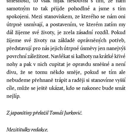
směšnosti, to však nijak nesouvisí s tím, že nám
samotným to tak přijde pohodlné a jsme s tím
spokojeni. Mezi stanoviskem, ze kterého se nám oni
útrpně usmívají, a postavením, ve kterém zatím my
dál žijeme své životy, je zcela zásadní rozdíl. Pokud
žijeme své životy na základě oprávněných potřeb,
představují pro nás jejich útrpné úsměvy jen nanejvýš
povrchní záležitost. Navlékat si kalhoty na krátké křivé
nohy a pak v nich cupitat je opravdu směšné a není
divu, že se tomu někdo směje, pokud se tím ale
nebudeme přehnaně trápit a raději si stanovíme vyšší
cíle, může se ještě ukázat, kdo se nakonec bude smát
nejlíp.
Z japonštiny přeložil Tomáš Jurkovič.
Mezititulky redakce.