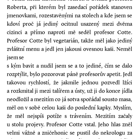
Roberta, při kterém byl zasedací pořádek stanoven
jmenovkami, rozestavěnými na stolech a kde jsem se
kdoví proč já jediný ocitnul usazený mezi dvěma
cizinci a přímo naproti mě seděl profesor Cotte.
Profesor Cotte byl vegetarián, takže měl jako jediný
zvláštní menu a jedl jen jakousi ovesnou kaši. Neměl
jsem se
s kým bavit a nudil jsem se a to jediné, čím se dalo
rozptýlit, bylo pozorovat páně profesorův apetit. Jedl
takovou rychlostí, že jakmile jednou pozvedl lžíci
a rozkmital ji mezi talířem a ústy, už ji do konce jídla
neodložil a mezitím co já sotva spořádal sousto masa,
měl on v sobě celou kaši do poslední kapky. Myslím,
že měl nejspíš potíže s trávením. Mezitím začaly
u stolu projevy. Profesor Cotte vstal. Jeho hlas zněl
velmi vážně a zničehonic se pustil do nekrologu za