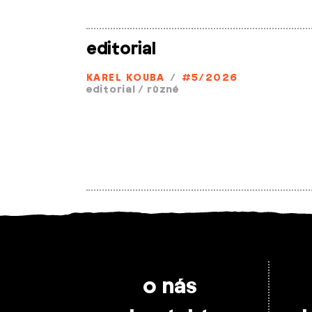
editorial
KAREL KOUBA
/
#5/2026
editorial
/
různé
o nás