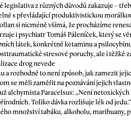
 legislativa z různých důvodů zakazuje – třeba
elné s převládající produktivistickou morálkou
 Pollan si nicméně všímá, že procházíme rene
rzuje i psychiatr Tomáš Páleníček, který se 
ích látek, konkrétně ketaminu a psilocybinu.
osttraumatické stresové poruchy, ale i těžké záv
alizace drog nevede
 a rozhodně to není způsob, jak zamezit jeji
 se měli zaměřit na poznávání jejich vlastn
 už alchymista Paracelsus: „Není netoxických 
írodních. Toliko dávka rozlišuje lék od jedu.“
ho množství tabáku, alkoholu, marihuany, pe