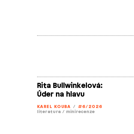
Rita Bullwinkelová:
Úder na hlavu
KAREL KOUBA
/
#6/2026
literatura
/
minirecenze