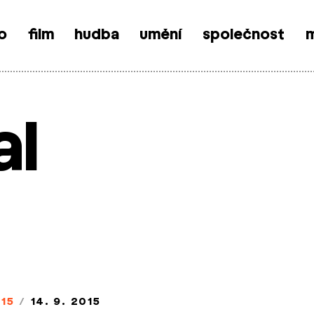
o
film
hudba
umění
společnost
m
al
15
/
14. 9. 2015