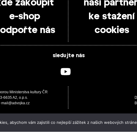
kde zakoupit
naši partneř
e-shop
ke stažení
odpořte nás
cookies
sledujte nás
porou Ministerstva kultury ČR
3-6635 A2, o.p.s.
D
 • mail@advojka.cz
B
es, abychom vám zajistili co nejlepší zážitek z našich webových stráne