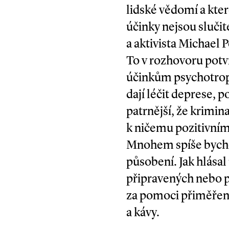
lidské vědomí a které
účinky nejsou slučit
a aktivista Michael
To v rozhovoru potv
účinkům psychotropn
dají léčit deprese, p
patrnější, že krimin
k ničemu pozitivnímu
Mnohem spíše bychom
působení. Jak hlásal
připravených nebo př
za pomoci přiměřené
a kávy.