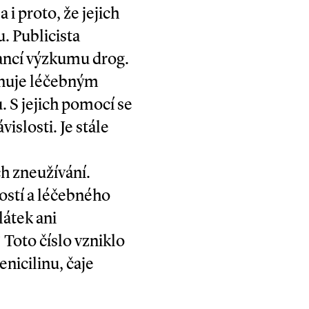
 i proto, že jejich
. Publicista
sancí výzkumu drog.
věnuje léčebným
 S jejich pomocí se
islosti. Je stále
ch zneužívání.
ostí a léčebného
látek ani
 Toto číslo vzniklo
nicilinu, čaje