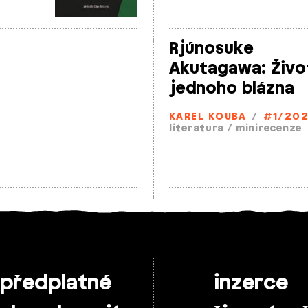
Rjúnosuke
Akutagawa: Živo
jednoho blázna
KAREL KOUBA
/
#1/20
literatura
/
minirecenze
předplatné
inzerce