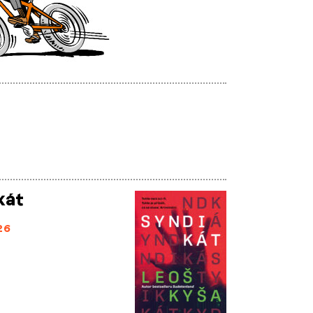
kát
26