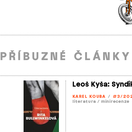
PŘÍBUZNÉ ČLÁNKY
Leoš Kyša: Syndi
KAREL KOUBA
/
#3/20
literatura
/
minirecenze