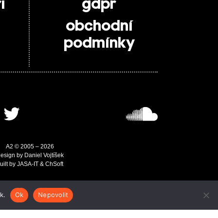
i
gdpr
obchodní
podmínky
A2 © 2005 – 2026
esign by Daniel Vojtíšek
uilt by JASA-IT & ChSoft
k.
Ok
Nepovolit