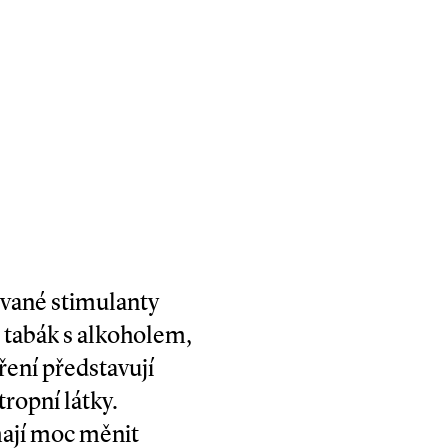
ované stimulanty
o tabák s alkoholem,
ření představují
ropní látky.
mají moc měnit