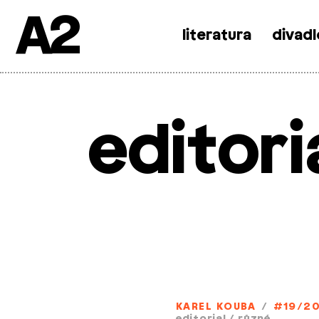
A2
literatura
divadl
Skip
to
content
editori
KAREL KOUBA
/
#19/20