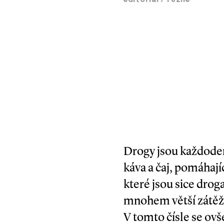
editorial
/
různé
Drogy jsou každodenn
káva a čaj, pomáhají
které jsou sice drog
mnohem větší zátěž 
V tomto čísle se o