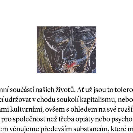
í součástí našich životů. Ať už jsou to toler
cí udržovat v chodu soukolí kapitalismu, neb
ami kulturními, ovšem s ohledem na své rozší
pro společnost než třeba opiáty nebo psychot
všem věnujeme především substancím, které 