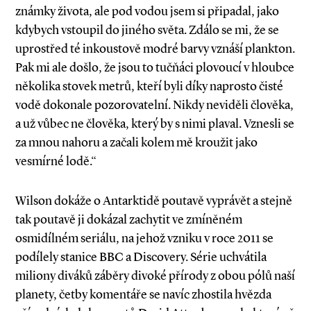
známky života, ale pod vodou jsem si připadal, jako
kdybych vstoupil do jiného světa. Zdálo se mi, že se
uprostřed té inkoustově modré barvy vznáší plankton.
Pak mi ale došlo, že jsou to tučňáci plovoucí v hloubce
několika stovek metrů, kteří byli díky naprosto čisté
vodě dokonale pozorovatelní. Nikdy neviděli člověka,
a už vůbec ne člověka, který by s nimi plaval. Vznesli se
za mnou nahoru a začali kolem mě kroužit jako
vesmírné lodě.“
Wilson dokáže o Antarktidě poutavě vyprávět a stejně
tak poutavě ji dokázal zachytit ve zmíněném
osmidílném seriálu, na jehož vzniku v roce 2011 se
podílely stanice BBC a Discovery. Série uchvátila
miliony diváků záběry divoké přírody z obou pólů naší
planety, četby komentáře se navíc zhostila hvězda