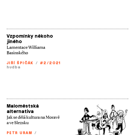
Vzpomínky někoho
jiného
Lamentace Williama
Basinského
JIŘÍ ŠPIČÁK
/
#2/2021
hudba
Maloměstská
alternativa
Jak se dělá kultura na Moravě
a ve Slezsku
PETR URAM
/