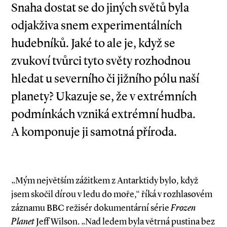
Snaha dostat se do jiných světů byla
odjakživa snem experimentálních
hudebníků. Jaké to ale je, když se
zvukoví tvůrci tyto světy rozhodnou
hledat u severního či jižního pólu naší
planety? Ukazuje se, že v extrémních
podmínkách vzniká extrémní hudba.
A komponuje ji samotná příroda.
„Mým největším zážitkem z Antarktidy bylo, když
jsem skočil dírou v ledu do moře,“ říká v rozhlasovém
záznamu BBC režisér dokumentární série
Frozen
Planet
Jeff Wilson. „Nad ledem byla větrná pustina bez