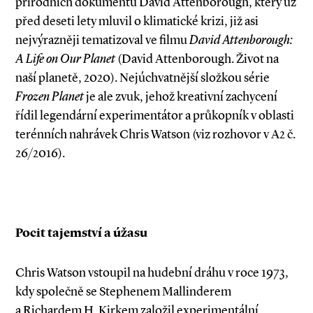
přírodních dokumentů David Attenborough, který už
před deseti lety mluvil o klimatické krizi, již asi
nejvýrazněji tematizoval ve filmu
David
Attenborough:
A Life on Our Planet
(David Attenborough. Život na
naší planetě, 2020). Nejúchvatnější složkou série
Frozen Planet
je ale zvuk, jehož kreativní zachycení
řídil legendární experimentátor a průkopník v oblasti
terénních nahrávek Chris Watson (viz rozhovor v A2 č.
26/2016).
Pocit tajemství a úžasu
Chris Watson vstoupil na hudební dráhu v ro­­ce 1973,
kdy společně se Stephenem Mallinderem
a Richardem H. Kirkem založil experimentální