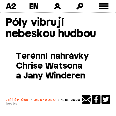
A2
Skip
Póly vibrují
to
content
nebeskou hudbou
Terénní nahrávky
Chrise Watsona
a Jany Winderen
JIŘÍ ŠPIČÁK
/
#25/2020
/
1. 12. 2020
hudba