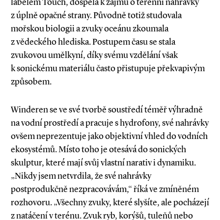
labelem Touch, dospěla k zájmu o terénní nahrávky
z úplně opačné strany. Původně totiž studovala
mořskou biologii a zvuky oceánu zkoumala
z vědeckého hlediska. Postupem času se stala
zvukovou umělkyní, díky svému vzdělání však
k sonickému materiálu často přistupuje překvapivým
způsobem.
Winderen se ve své tvorbě soustředí téměř výhradně
na vodní prostředí a pracuje s hydrofony, své nahrávky
ovšem neprezentuje jako objektivní vhled do vodních
ekosystémů. Místo toho je otesává do sonických
skulptur, které mají svůj vlastní narativ i dynamiku.
„Nikdy jsem netvrdila, že své nahrávky
postprodukčně nezpracovávám,“ říká ve zmíněném
rozhovoru. „Všechny zvuky, které slyšíte, ale pocházejí
z natáčení v terénu. Zvuk ryb, korýšů, tuleňů nebo