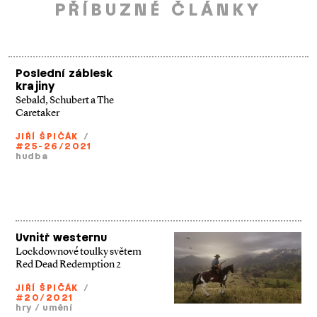
PŘÍBUZNÉ ČLÁNKY
Poslední záblesk
krajiny
Sebald, Schubert a The
Caretaker
JIŘÍ ŠPIČÁK
/
#25-26/2021
hudba
Uvnitř westernu
Lockdownové toulky světem
Red Dead Redemption 2
JIŘÍ ŠPIČÁK
/
#20/2021
hry
/
umění