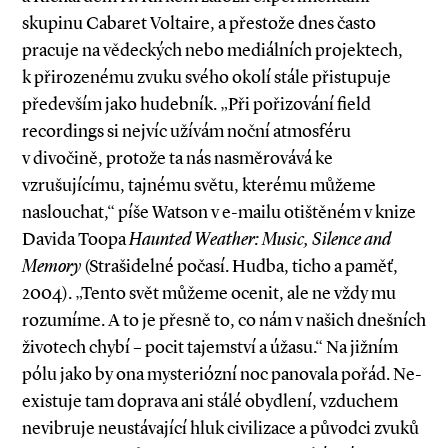
skupinu Cabaret Voltaire, a přestože dnes často
pracuje na vědeckých nebo mediálních projektech,
k přirozenému zvuku svého okolí stále přistupuje
především jako hudebník. „Při pořizování field
recordings si nejvíc užívám noční atmosféru
v divočině, protože ta nás nasměrovává ke
vzrušujícímu, tajnému světu, kterému můžeme
naslouchat,“ píše Watson v e­-mailu otištěném v knize
Davida Toopa
Haunted Weather:
Music, Silence and
Memory
(Strašidelné počasí. Hudba, ticho a paměť,
2004). „Tento svět můžeme ocenit, ale ne vždy mu
rozumíme. A to je přesně to, co nám v našich dnešních
životech chybí – pocit tajemství a úžasu.“ Na jižním
pólu jako by ona mysteriózní noc panovala pořád. Ne­
existuje tam doprava ani stálé obydlení, vzduchem
nevibruje neustávající hluk civilizace a původci zvuků