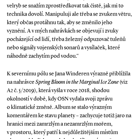
velryb se snažím zprostředkovat tak čistě, jak mi to
technika dovolí. Manipuluji ale třeba se zvukem větru,
který občas protáhnu tak, aby se změnilo jeho
vyznění. A v mých nahrávkách se objevují i zvuky
pocházející od lidí, třeba železný odpuzovač tuleňů
nebo signály vojenských sonarů a vysílaček, které
náhodně zachytím pod vodou.“
K severnímu pólu se Jana Winderen výrazně přiblížila
na nahrávce
Spring Bloom in the Marginal Ice Zone
(viz
A2 č. 5/2019), která vyšla v roce 2018, shodou
okolností v době, kdy OSN vydala svoji zprávu
o klimatické změně. Album se stalo výrazným
komentářem ke stavu planety – zachycuje totiž jaro na
hranici mezi zamrzlým a nezamrzlým mořem,
v prostoru, který patří k nejdůležitějším místům