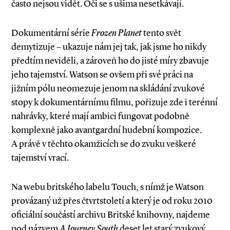
často nejsou vidět. Oči se s ušima nesetkávají.
Dokumentární série
Frozen Planet
tento svět
demytizuje – ukazuje nám jej tak, jak jsme ho nikdy
předtím neviděli, a zároveň ho do jisté míry zbavuje
jeho tajemství. Watson se ovšem při své práci na
jižním pólu neomezuje jenom na skládání zvukové
stopy k dokumentárnímu filmu, pořizuje zde i terénní
nahrávky, které mají ambici fungovat podobně
komplexně jako avantgardní hudební kompozice.
A právě v těchto okamžicích se do zvuku veškeré
tajemství vrací.
Na webu britského labelu Touch, s nímž je Watson
provázaný už přes čtvrtstoletí a který je od roku 2010
oficiální součástí archivu Britské knihovny, najdeme
pod názvem
A Journey South
deset let starý zvukový