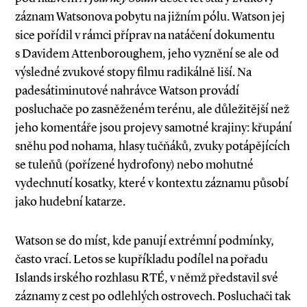
záznam Watsonova pobytu na jižním pólu. Watson jej
sice pořídil v rámci příprav na natáčení dokumentu
s Davidem Attenboroughem, jeho vyznění se ale od
výsledné zvukové stopy filmu radikálně liší. Na
padesátiminutové nahrávce Watson provádí
posluchače po zasněženém terénu, ale důležitější než
jeho komentáře jsou projevy samotné krajiny: křupání
sněhu pod nohama, hlasy tučňáků, zvuky potápějících
se tuleňů (pořízené hydrofony) nebo mohutné
vydechnutí kosatky, které v kontextu záznamu působí
jako hudební katarze.
Watson se do míst, kde panují extrémní podmínky,
často vrací. Letos se kupříkladu podílel na pořadu
Islands irského rozhlasu RTÉ, v němž představil své
záznamy z cest po odlehlých ostrovech. Posluchači tak