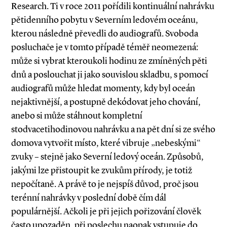
Research. Ti v roce 2011 pořídili kontinuální nahrávku
pětidenního pobytu v Severním ledovém oceánu,
kterou následně převedli do audiografů. Svoboda
posluchače je v tomto případě téměř ne­­omezená:
může si vybrat kteroukoli hodinu ze zmíněných pěti
dnů a poslouchat ji jako souvislou skladbu, s pomocí
audiografů může hledat momenty, kdy byl oceán
nejaktivnější, a postupně dekódovat jeho chování,
anebo si může stáhnout kompletní
stodvacetihodinovou nahrávku a na pět dní si ze svého
domova vytvořit místo, které vibruje „nebeskými“
zvuky – stejně jako Severní ledový ­oceán. Způsobů,
jakými lze přistoupit ke zvukům přírody, je totiž
nepočítaně. A právě to je nejspíš důvod, proč jsou
terénní nahrávky v poslední době čím dál
populárnější. Ačkoli je při jejich pořizování člověk
často upozaděn, při poslechu naopak vstupuje do