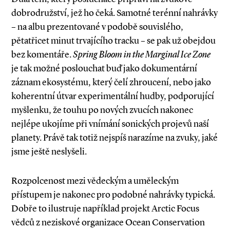
dobrodružství, jež ho čeká. Samotné terénní nahrávky
– na albu prezentované v podobě souvislého,
pětatřicet minut trvajícího tracku – se pak už obejdou
bez komentáře.
Spring Bloom in the Marginal Ice Zone
je tak možné poslouchat buď jako dokumentární
záznam ekosystému, který čelí zhroucení, nebo jako
koherentní útvar experimentální hudby, podporující
myšlenku, že touhu po nových zvucích nakonec
nejlépe ukojíme při vnímání sonických projevů naší
planety. Právě tak totiž nejspíš narazíme na zvuky, jaké
jsme ještě neslyšeli.
Rozpolcenost mezi vědeckým a uměleckým
přístupem je nakonec pro podobné nahrávky typická.
Dobře to ilustruje například projekt Arctic Focus
vědců z neziskové organizace Ocean Conservation