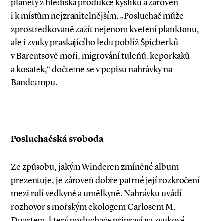
planety z hlediska produkce kyslíku a zároveň
i k místům nejzranitelnějším. „Posluchač může
zprostředkovaně zažít nejenom kvetení planktonu,
ale i zvuky praskajícího ledu poblíž Špicberků
v Barentsově moři, migrování tuleňů, keporkaků
a kosatek,“ dočteme se v popisu nahrávky na
Bandcampu.
Posluchačská svoboda
Ze způsobu, jakým Winderen zmíněné album
prezentuje, je zároveň dobře patrné její rozkročení
mezi rolí vědkyně a umělkyně. Nahrávku uvádí
rozhovor s mořským ekologem Carlosem M.
Duartem, který posluchače připraví na zvukové