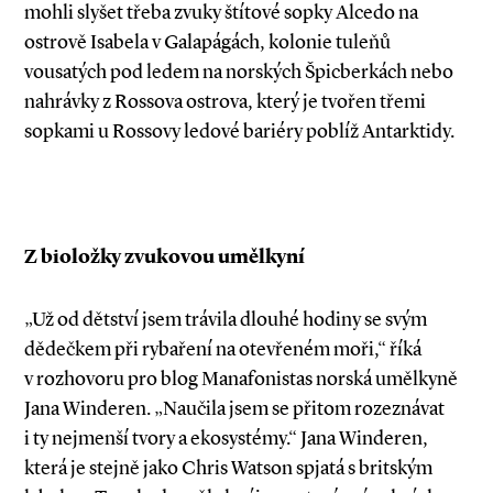
mohli slyšet třeba zvuky štítové sopky Alcedo na
ostrově Isabela v Galapágách, kolonie tuleňů
vousatých pod ledem na norských Špicberkách nebo
nahrávky z Rossova ostrova, který je tvořen třemi
sopkami u Rossovy ledové bariéry poblíž Antarktidy.
Z bioložky zvukovou umělkyní
„Už od dětství jsem trávila dlouhé hodiny se svým
dědečkem při rybaření na otevřeném moři,“ říká
v rozhovoru pro blog Manafonistas norská umělkyně
Jana Winderen. „Naučila jsem se přitom rozeznávat
i ty nejmenší tvory a ekosystémy.“ Jana Winderen,
která je stejně jako Chris Watson spjatá s britským