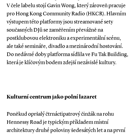
V čele labelu stojí Gavin Wong, který zároveň pracuje
pro Hong Kong Community Radio (HKCR). Hlavním
výstupem této platformy jsou strea­mované sety
současných DJů se zaměřením převážně na
postklubovou elektroniku a experimentální scénu,
ale také semináře, divadlo a mezinárodní hostování.
Do nedávné doby platforma sídlila ve Fu Tak Building,
která je klíčovým bodem zdejší nezávislé kultury.
Kulturní centrum jako polní lazaret
Poněkud opršalý čtrnáctipatrový činžák na rohu
Hennessy Road je typickým příkladem místní
architektury druhé poloviny šedesátých let a na první