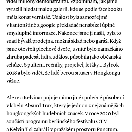
viděl miliony demonstrantů. Vzpomínám, jak jsme
vyrazili hledat malou galerii, kde se podle facebooku
měla konat vernisáž. Událost byla samozřejmě
v kantonštině a google překladač nenabízel úplně
smysluplné informace. Nakonec jsme ji našli, byla to
snad bývalá prodejna, možná sklad nebo garáž. Když
jsme otevřeli plechové dveře, uvnitř bylo namačkáno
zhruba padesát lidí a událost působila jako občanská
schůze. S pultem, řečníky, projekcí, letáky… Byl rok
2018 a bylo vidět, že lidé berou situaci v Hongkongu
vážně.
Alexe a Kelvina spojuje mimo jiné společné působení
v labelu Absurd Trax, který je jednou z nejznámějších
hongkongských hudebních značek. V roce 2020 byl
součástí programu berlínského festivalu CTM
a Kelvin T si zahrál i v pražském prostoru Punctum.