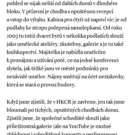
pohled se nijak neliší od dalších domů v dlouhém
bloku. V přízemí je chodba s opuštěnou recepcí
a vstup do výtahu. Kabina pro čtyři už napoví víc: je od
podlahy ke stropu polepená samolepkami. Od roku
2003 tu totiž dvacet bytů v několika podlažích slouží
jako umělecké ateliéry, zkušebny, galerie a je tu také
knihkupectví. Majitelka je nabídla umělcům
k pronájmu a užívání poté, co na jedné konferenci
slyšela, jak těžké jsou ve městě podmínky pro
nezávislé umělce. Nájmy směřují na účet neziskovky,
která se stará o provoz budovy.
Když jsme zjistili, že v HKCR je zavřeno, jen tak jsme
bloumali po tichých, opuštěných chodbách domu.
Zjistili jsme, že společné schodiště slouží jako
příležitostná galerie (ale na YouTube je možné
zhlédnout i schodišťové koncerty a performance).