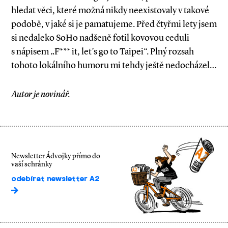
hledat věci, které možná nikdy neexistovaly v takové
podobě, v jaké si je pamatujeme. Před čtyřmi lety jsem
si nedaleko SoHo nadšeně fotil kovovou ceduli
s nápisem „F*** it, let’s go to Taipei“. Plný rozsah
tohoto lokálního humoru mi tehdy ještě nedocházel…
Autor je novinář.
Newsletter Ádvojky přímo do
vaší schránky
odebírat newsletter A2