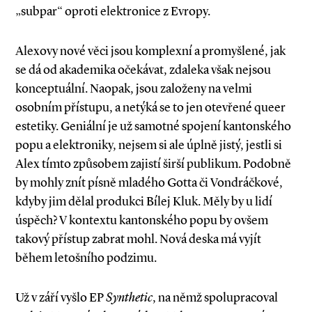
„subpar“ oproti elektronice z Evropy.
Alexovy nové věci jsou komplexní a promyšlené, jak
se dá od akademika očekávat, zdaleka však nejsou
konceptuální. Naopak, jsou založeny na velmi
osobním přístupu, a netýká se to jen otevřené queer
estetiky. Geniální je už samotné spojení kantonského
popu a elektroniky, nejsem si ale úplně jistý, jestli si
Alex tímto způsobem zajistí širší publikum. Podobně
by mohly znít písně mladého Gotta či Vondráčkové,
kdyby jim dělal produkci Bílej Kluk. Měly by u lidí
úspěch? V kontextu kantonského popu by ovšem
takový přístup zabrat mohl. Nová deska má vyjít
během letošního podzimu.
Už v září vyšlo EP
Synthetic
, na němž spolupracoval