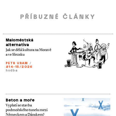
PŘÍBUZNÉ ČLÁNKY
Maloměstská
alternativa
Jak se dělá kultura na Moravě
a ve Slezsku
PETR URAM
/
#14-15/2026
hudba
Beton a moře
Vyplatí se stavba
podmořského tunelu mezi
Německem a Dánskem?