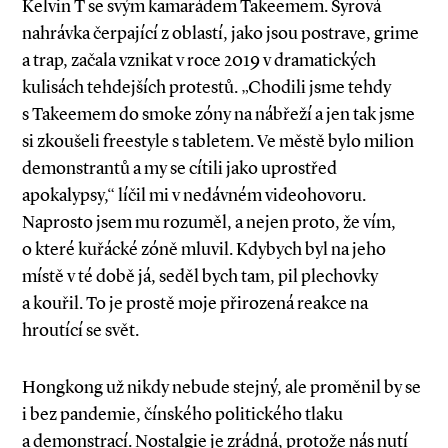
Kelvin T se svým kamarádem Takee­mem. Syrová
nahrávka čerpající z oblastí, jako jsou postrave, grime
a trap, začala vznikat v roce 2019 v dramatických
kulisách tehdejších protestů. „Chodili jsme tehdy
s Takeemem do smoke zóny na nábřeží a jen tak jsme
si zkoušeli freestyle s tabletem. Ve městě bylo milion
demonstrantů a my se cítili jako uprostřed
apokalypsy,“ líčil mi v nedávném videohovoru.
Naprosto jsem mu rozuměl, a nejen proto, že vím,
o které kuřácké zóně mluvil. Kdybych byl na jeho
místě v té době já, seděl bych tam, pil plechovky
a kouřil. To je prostě moje přirozená reakce na
hroutící se svět.
Hongkong už nikdy nebude stejný, ale proměnil by se
i bez pandemie, čínského politického tlaku
a demonstrací. Nostalgie je zrádná, protože nás nutí