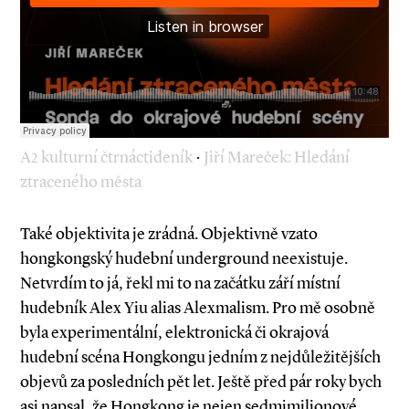
A2 kulturní čtrnáctideník
·
Jiří Mareček: Hledání
ztraceného města
Také objektivita je zrádná. Objektivně vzato
hongkongský hudební underground ne­­­existuje.
Netvrdím to já, řekl mi to na za­čátku září místní
hudebník Alex Yiu alias Alexmalism. Pro mě osobně
byla experimentální, elektronická či okrajová
hudební scéna Hongkongu jedním z nejdůležitějších
objevů za posledních pět let. Ještě před pár roky bych
asi napsal, že Hongkong je nejen sedmimilionové