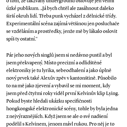
o tom, že takzvaný underground oslovuje jen velmi
úzké publikum. „Já bych chtěl ale zasáhnout daleko
širší okruh lidí. Třeba punk vycházel z dělnické třídy.
Experimentální scéna zajímá většinou jen posluchače
se vzděláním a prostředky, jenže mě by lákalo oslovit
spíš ty ostatní.“
Pár jeho nových singlů jsem si nedávno pustil a byl
jsem překvapený. Místo precizní a odlidštěné
elektroniky je tu lyrika, sebeodhalení a jako úplně
nový prvek také Alexův zpěv v kantonštině. Působilo
to na mě jako zjevení a vybavil se mi moment, kdy
jsem před čtyřmi roky viděl první Kelvinův klip Lying.
Pokud byste hledali ukázku specifičnosti
hongkongské elektronické scény, tohle by byla jedna
z nejvýraznějších. Když jsem se ale o své nadšení
podělil s Kelvinem, jenom mávl rukou. Pro něj je to