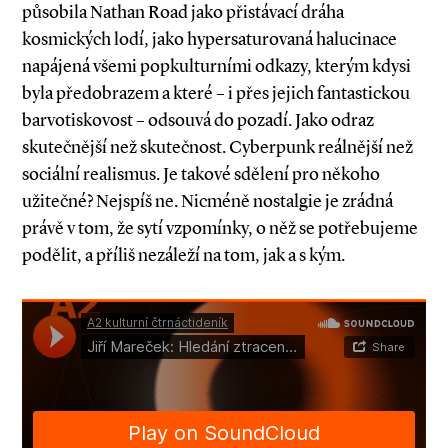
působila Nathan Road jako přistávací dráha
kosmických lodí, jako hypersaturovaná halucinace
napájená všemi pop­­kulturními odkazy, kterým kdysi
byla před­­­obrazem a které – i přes jejich fantastickou
barvotiskovost – odsouvá do pozadí. Jako odraz
skutečnější než skutečnost. Cyberpunk reálnější než
sociální realismus. Je takové sdělení pro někoho
užitečné? Nejspíš ne. Nicméně nostalgie je zrádná
právě v tom, že sytí vzpomínky, o něž se potřebujeme
podělit, a příliš nezáleží na tom, jak a s kým.