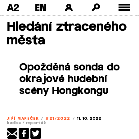
A2
Skip
Hledání ztraceného
to
content
města
Opožděná sonda do
okrajové hudební
scény Hongkongu
JIŘÍ MAREČEK
/
#21/2022
/
11. 10. 2022
hudba
/
reportáž