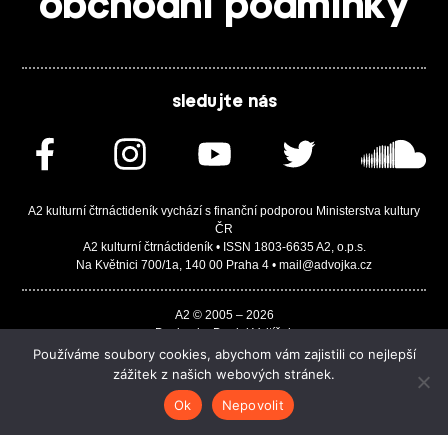
obchodní podmínky
sledujte nás
A2 kulturní čtrnáctideník vychází s finanční podporou Ministerstva kultury
ČR
A2 kulturní čtrnáctideník • ISSN 1803-6635 A2, o.p.s.
Na Květnici 700/1a, 140 00 Praha 4 • mail@advojka.cz
A2 © 2005 – 2026
Design by Daniel Vojtíšek
Built by JASA-IT & ChSoft
Používáme soubory cookies, abychom vám zajistili co nejlepší
zážitek z našich webových stránek.
Ok
Nepovolit