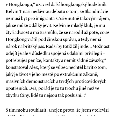
v Hongkongu,“ uzavřel další hongkongský hudebník
Kelvin T naši nedávnou debatu o tom, že Skandinávie
nemusí být pro imigranta z Asie nutně takovým rájem,
jak se může z dálky jevit. Kelvin je mladý kluk, je mu
čtyřiadvacet a má tu smůlu, že se narodil až poté, co se
Hongkong vrátil pod čínskou správu, a tedy nemá
nárok na britský pas. Radši by totiž žil jinde. „Možnost
odejít je ale v důsledku spojená s dalšími privilegii –
potřebuješ peníze, kontakty a nemít žádné závazky,“
konstatoval Alex, který se vůbec nechtěl bavit o tom,
jaký je život v jeho městě po extrakčním zákoně,
masivních demonstracích a tvrdých proticovidových
opatřeních. „Víš, pořád je to tu trochu jiné než ve
zbytku Číny, lidé tu nejsou tak poslušní…“
S tím mohu souhlasit, a nejen proto, že jsem v televizi