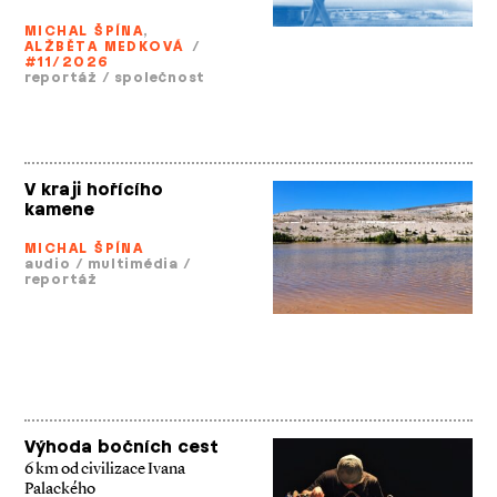
MICHAL ŠPÍNA
,
ALŽBĚTA MEDKOVÁ
/
#11/2026
reportáž
/
společnost
V kraji hořícího
kamene
MICHAL ŠPÍNA
audio
/
multimédia
/
reportáž
Výhoda bočních cest
6 km od civilizace Ivana
Palackého