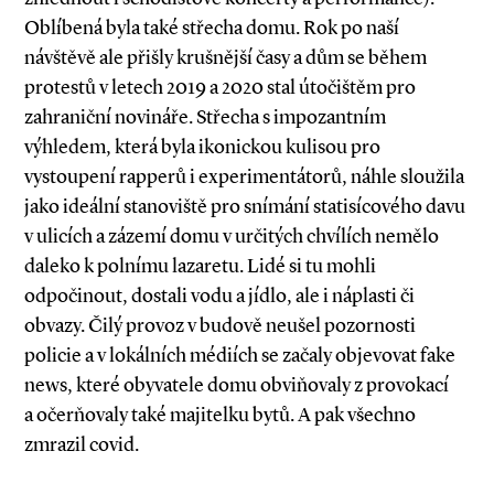
Oblíbená byla také střecha domu. Rok po naší
návštěvě ale přišly krušnější časy a dům se během
protestů v letech 2019 a 2020 stal útočištěm pro
zahraniční novináře. Střecha s impozantním
výhledem, která byla ikonickou kulisou pro
vystoupení rapperů i experimentátorů, náhle sloužila
jako ideální stanoviště pro snímání statisícového davu
v ulicích a zázemí domu v určitých chvílích nemělo
daleko k polnímu lazaretu. Lidé si tu mohli
odpočinout, dostali vodu a jídlo, ale i náplasti či
obvazy. Čilý provoz v budově neušel pozornosti
policie a v lokálních médiích se začaly objevovat fake
news, které obyvatele domu obviňovaly z provokací
a očerňovaly také majitelku bytů. A pak všechno
zmrazil covid.