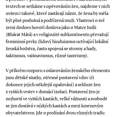
textech se setkáme s opěvováním žen, najdeme v nich
ovšem i takové, které zastávají názor, že žena by měla
být plně poslušná a podřízená muži. Vlastenci o své
zemi dodnes hovoří doslova jako o Matce Indii
(Bhárat Mátá) a v religiozitě subkontinentu převažují
femininní prvky (lidový hinduismus uctívající lokální
ženská božstva, často spojená se stromy a hady,
šaktismus, vaišnavismus, různé tantrismy).
V příkrém rozporu s oslavováním ženského elementu
jsou dětské sňatky, otřesné postavení vdov (či
dokonce jejich někdejší upalování) a sekluze žen
z vyšších vrstev v domácí izolaci. Postavení žen je
nejhorší ve vyšších kastách, velké vážnosti a svobodě
se jim dostává v nízkých kastách a mezi kmenovým
obyvatelstvem. Jde o prolínání dvou různých tradic.