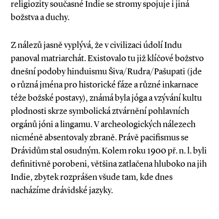
religiozity současné Indie se stromy spojuje i jiná
božstva a duchy.
Z nálezů jasně vyplývá, že v civilizaci údolí Indu
panoval matriarchát. Existovalo tu již klíčové božstvo
dnešní podoby hinduismu Šiva/Rudra/Pašupati (jde
o různá jména pro historické fáze a různé inkarnace
téže božské postavy), známá byla jóga a vzývání kultu
plodnosti skrze symbolická ztvárnění pohlavních
orgánů jóni a lingamu. V archeologických nálezech
nicméně absentovaly zbraně. Právě pacifismus se
Drávidům stal osudným. Kolem roku 1900 př. n. l. byli
definitivně porobeni, většina zatlačena hluboko na jih
Indie, zbytek rozprášen všude tam, kde dnes
nacházíme drávidské jazyky.