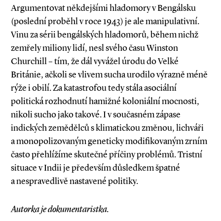
Argumentovat někdejšími hladomory v Bengálsku
(poslední proběhl v roce 1943) je ale manipulativní.
Vinu za sérii bengálských hladomorů, během nichž
zemřely miliony lidí, nesl svého času Winston
Churchill – tím, že dál vyvážel úrodu do Velké
Británie, ačkoli se vlivem sucha urodilo výrazně méně
rýže i obilí. Za katastrofou tedy stála asociální
politická rozhodnutí hamižné koloniální mocnosti,
nikoli sucho jako takové. I v současném zápase
indických zemědělců s klimatickou změnou, lichváři
a monopolizovaným geneticky modifikovaným zrním
často přehlížíme skutečné příčiny problémů. Tristní
situace v Indii je především důsledkem špatné
a nespravedlivě nastavené politiky.
Autorka je dokumentaristka.