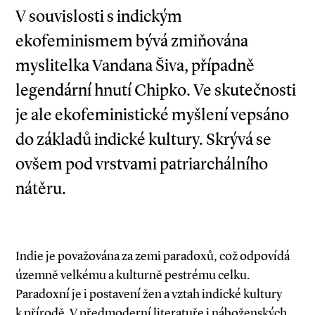
V souvislosti s indickým
ekofeminismem bývá zmiňována
myslitelka Vandana Šiva, případně
legendární hnutí Chipko. Ve skutečnosti
je ale ekofeministické myšlení vepsáno
do základů indické kultury. Skrývá se
ovšem pod vrstvami patriarchálního
nátěru.
Indie je považována za zemi paradoxů, což odpovídá
územně velkému a kulturně pestrému celku.
Paradoxní je i postavení žen a vztah indické kultury
k přírodě. V předmoderní literatuře i náboženských