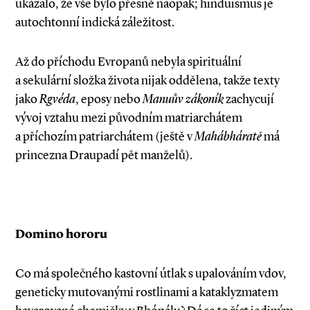
ukázalo, že vše bylo přesně naopak; hinduismus je
autochtonní indická záležitost.
Až do příchodu Evropanů nebyla spirituální
a sekulární složka života nijak oddělena, takže texty
jako
Rgvéda
, eposy nebo
Manuův zákoník
zachycují
vývoj vztahu mezi původním matriarchátem
a příchozím patriarchátem (ještě v
Mahábháratě
má
princezna Draupadí pět manželů).
Domino hororu
Co má společného kastovní útlak s upalováním vdov,
geneticky mutovanými rostlinami a kataklyzmatem