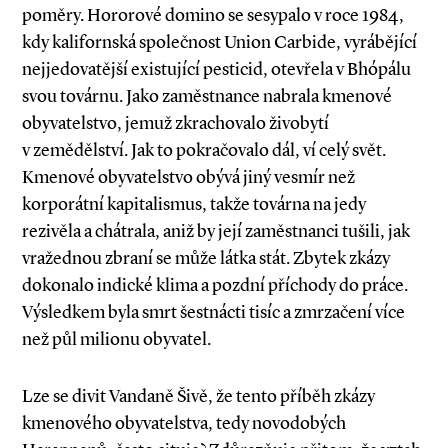
poměry. Hororové domino se sesypalo v roce 1984,
kdy kalifornská společnost Union Carbide, vyrábějící
nejjedovatější existující pesticid, otevřela v Bhópálu
svou továrnu. Jako zaměstnance nabrala kmenové
obyvatelstvo, jemuž zkrachovalo živobytí
v zemědělství. Jak to pokračovalo dál, ví celý svět.
Kmenové obyvatelstvo obývá jiný vesmír než
korporátní kapitalismus, takže továrna na jedy
rezivěla a chátrala, aniž by její zaměstnanci tušili, jak
vražednou zbraní se může látka stát. Zbytek zkázy
dokonalo indické klima a pozdní příchody do práce.
Výsledkem byla smrt šestnácti tisíc a zmrzačení více
než půl milionu obyvatel.
Lze se divit Vandaně Šivě, že tento příběh zkázy
kmenového obyvatelstva, tedy novodobých