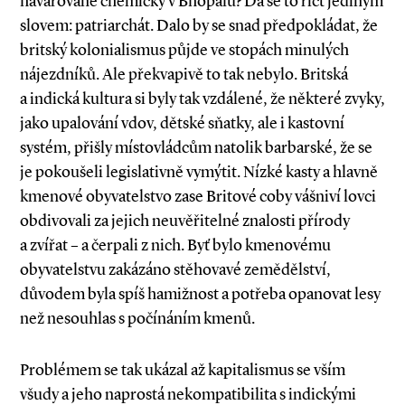
havarované chemičky v Bhópálu? Dá se to říct jediným
slovem: patriarchát. Dalo by se snad předpokládat, že
britský kolonialismus půjde ve stopách minulých
nájezdníků. Ale překvapivě to tak nebylo. Britská
a indická kultura si byly tak vzdálené, že některé zvyky,
jako upalování vdov, dětské sňatky, ale i kastovní
systém, přišly místovládcům natolik barbarské, že se
je pokoušeli legislativně vymýtit. Nízké kasty a hlavně
kmenové obyvatelstvo zase Britové coby vášniví lovci
obdivovali za jejich neuvěřitelné znalosti přírody
a zvířat – a čerpali z nich. Byť bylo kmenovému
obyvatelstvu zakázáno stěhovavé zemědělství,
důvodem byla spíš hamižnost a potřeba opanovat lesy
než nesouhlas s počínáním kmenů.
Problémem se tak ukázal až kapitalismus se vším
všudy a jeho naprostá nekompatibilita s indickými