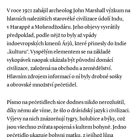
V roce 1921 zahájil archeolog John Marshall výzkum na
hlavních nalezištích starověké civilizace údolí Indu,
v Harappě a Mohendžodáru. Jeho objevy vyvrátily
předpoklad, podle nějž to byly až vpády
indoevropských kmenů Árjů, které přinesly do Indie
„kulturu“. Vyspělým elementem se na základě
vykopávek naopak ukázala být původní domácí
civilizace, založená na obchodu a zemědělství.
Hlavním zdrojem informací o ní byly drobné sošky
a obrovské množství pečetidel.
Písmo na pečetidlech sice dodnes nikdo nerozluštil,
díky němu ale víme, že šlo o drávidský jazyk i civilizaci.
Výjevy na nich znázorňují tygry, holubice a býky, což
jsou všechno zvířata spojená s kultem bohyně. Jedno
pečetidlo ukazuje bohyni matku, z jejíhož lůna