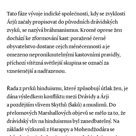
Tato fáze vývoje indické společnosti, kdy se zvyklosti
Árjů začaly propisovat do původních drávidských
zvyků, se nazývá bráhmanismus. Kromě oprese žen
dochází ke zformování kast: poražené černé
obyvatelstvo dostane cejch méněcennosti a je
omezeno neproniknutelnými kastovními pravidly,
příchozí vítězná světlejší skupina se označí za
vznešenější a nadřazenou.
Řada z prvků hinduismu, které způsobují útlak žen, je
dána výsledkem konfliktu mezi Drávidy a Árji
a pozdějším vlivem Skythů (Šaků) a muslimů. Do
přelomových Marshallových objevů se mělo za to, že
drávidský vliv na hinduismus byl zanedbatelný. Na
základě výzkumů z Harappy a Mohendžodára se