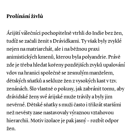
Prolínání živlů
Árijští válečníci pochopitelně vtrhli do Indie bez žen,
tudíž se začali ženit s Drávidkami. Ty však byly zvyklé
nejen na matriarchát, ale i na běžnou praxi
animistických kmenů, kterou byla polyandrie. Právě
zde je třeba hledat kořeny pozdějších zvyků upalování
vdov na hranici společně se zesnulým manželem,
dětských sňatků a sekluze žen z vysokých kast v tzv.
zenánách. Šlo vlastně o pokusy, jak zabránit tomu, aby
drávidské ženy své árijské muže trávily a byly jim
nevěrné. Dětské sňatky s muži často i třikrát staršími
než nevěsty zase nastavovaly výraznou vztahovou
hierarchii. Motiv izolace je pak jasný – rozbít odpor
žen.