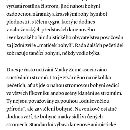
vyrůstá rostlina či strom, jiné nahou bohyni
ozdobenou náramky a kravskými rohy (symbol
plodnosti), s tělem tygra, který je dodnes
v náboženských představách kmenového
i venkovského hinduistického obyvatelstva považován
za jízdní zvíře „matiček bohyň“. Řada dalších pečetidel
zobrazuje tančící bohyni, někdy vedle býka.
Dnes je často uctívání Matky Země asociováno
s uctíváním stromů. I to je ztvárněno na několika
pečetích, ať už jde o nahou stromovou bohyni sedící
ve větvích fíkovníku anebo scény klanění se stromům.
Ty nejsou považovány za pouhou „oduševnělou
přírodu“, ale za vtělení bohyně. Na venkově ostatně
dodnes věří, že bohyně matky sídlí v různých
stromech. Standardní výbava kmenové animistické