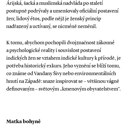
Árijská, šacká a muslimská nadvláda po staletí
postupně podrývaly a umenšovaly oficiální postavení
žen; lidový étos, podle nějž je ženský princip
nadřazený a uctívaný, se nicméně neměnil.
K tomu, abychom pochopili dvojznačnost zákonné
a psychologické reality i souvislost postavení
indických žen se vztahem indické kultury k přírodě, je
potřeba historický exkurs. Jeho vyznění se blíží tomu,
co známe od Vandany Šivy nebo environmentálních
hnutí na Západě: snaze inspirovat se – většinou vágně
definovaným – světovým „kmenovým obyvatelstvem“.
Matka bohyně