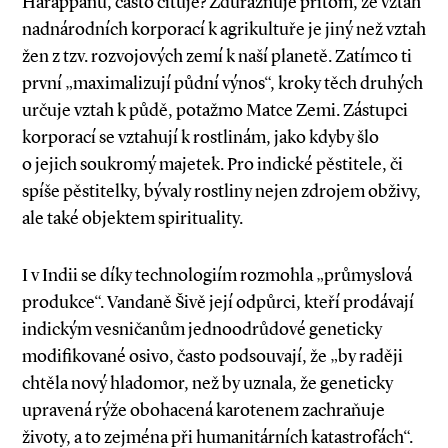
Harappanů, často cituje? Zdůrazňuje přitom, že vztah
nadnárodních korporací k agrikultuře je jiný než vztah
žen z tzv. rozvojových zemí k naší planetě. Zatímco ti
první „maximalizují půdní výnos“, kroky těch druhých
určuje vztah k půdě, potažmo Matce Zemi. Zástupci
korporací se vztahují k rostlinám, jako kdyby šlo
o jejich soukromý majetek. Pro indické pěstitele, či
spíše pěstitelky, bývaly rostliny nejen zdrojem obživy,
ale také objektem spirituality.
I v Indii se díky technologiím rozmohla „průmyslová
produkce“. Vandaně Šivě její odpůrci, kteří prodávají
indickým vesničanům jednoodrůdové geneticky
modifikované osivo, často podsouvají, že „by raději
chtěla nový hladomor, než by uznala, že geneticky
upravená rýže obohacená karotenem zachraňuje
životy, a to zejména při humanitárních katastrofách“.