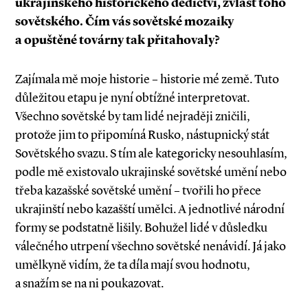
ukrajinského historického dědictví, zvlášť toho
sovětského. Čím vás sovětské mozaiky
a opuštěné továrny tak přitahovaly?
Zajímala mě moje historie – historie mé země. Tuto
důležitou etapu je nyní obtížné interpretovat.
Všechno sovětské by tam lidé nejraději zničili,
protože jim to připomíná Rusko, nástupnický stát
Sovětského svazu. S tím ale kategoricky nesouhlasím,
podle mě existovalo ukrajinské sovětské umění nebo
třeba kazašské sovětské umění – tvořili ho přece
ukrajinští nebo kazašští umělci. A jednotlivé národní
formy se podstatně lišily. Bohužel lidé v důsledku
válečného utrpení všechno sovětské nenávidí. Já jako
umělkyně vidím, že ta díla mají svou hodnotu,
a snažím se na ni poukazovat.