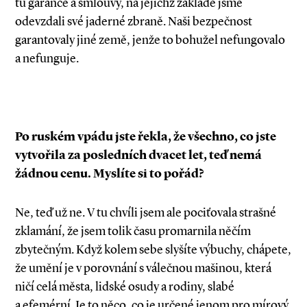
tu garance a smlouvy, na jejichž základě jsme
odevzdali své jaderné zbraně. Naši bezpečnost
garantovaly jiné země, jenže to bohužel nefungovalo
a nefunguje.
Po ruském vpádu jste řekla, že všechno, co jste
vytvořila za posledních dvacet let, teď nemá
žádnou cenu. Myslíte si to pořád?
Ne, teď už ne. V tu chvíli jsem ale pociťovala strašné
zklamání, že jsem tolik času promarnila něčím
zbytečným. Když kolem sebe slyšíte výbuchy, chápete,
že umění je v porovnání s válečnou mašinou, která
ničí celá města, lidské osudy a rodiny, slabé
a efemérní. Je to něco, co je určené jenom pro mírový