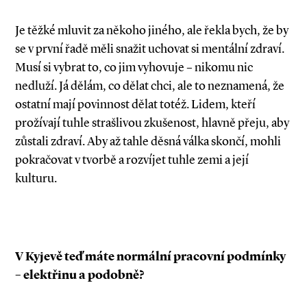
Je těžké mluvit za někoho jiného, ale řekla bych, že by
se v první řadě měli snažit uchovat si mentální zdraví.
Musí si vybrat to, co jim vyhovuje – nikomu nic
nedluží. Já dělám, co dělat chci, ale to neznamená, že
ostatní mají povinnost dělat totéž. Lidem, kteří
prožívají tuhle strašlivou zkušenost, hlavně přeju, aby
zůstali zdraví. Aby až tahle děsná válka skončí, mohli
pokračovat v tvorbě a rozvíjet tuhle zemi a její
kulturu.
V Kyjevě teď máte normální pracovní podmínky
– elektřinu a podobně?