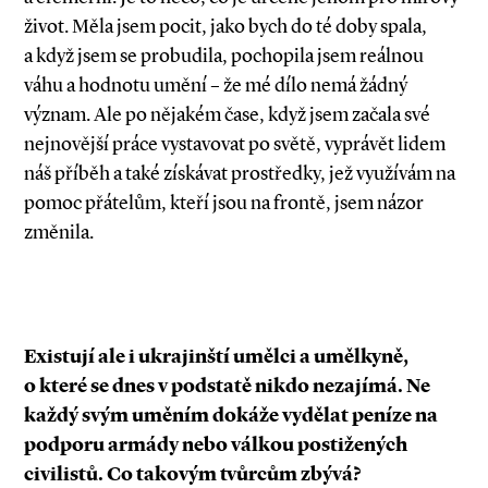
život. Měla jsem pocit, jako bych do té doby spala,
a když jsem se probudila, pochopila jsem reálnou
váhu a hodnotu umění – že mé dílo nemá žádný
význam. Ale po nějakém čase, když jsem začala své
nejnovější práce vystavovat po světě, vyprávět lidem
náš příběh a také získávat prostředky, jež využívám na
pomoc přátelům, kteří jsou na frontě, jsem názor
změnila.
Existují ale i ukrajinští umělci a umělkyně,
o které se dnes v podstatě nikdo nezajímá. Ne
každý svým uměním dokáže vydělat peníze na
podporu armády nebo válkou postižených
civilistů. Co takovým tvůrcům zbývá?