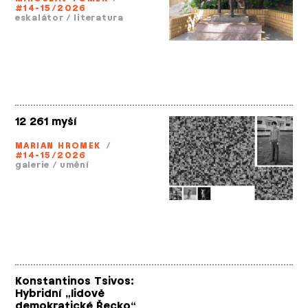
#14-15/2026
eskalátor
/
literatura
12 261 myší
MARIAN HROMEK
/
#14-15/2026
galerie
/
umění
Konstantinos Tsivos:
Hybridní „lidově
demokratické Řecko“