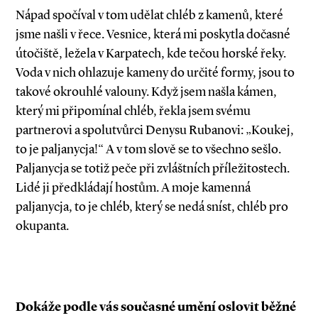
Nápad spočíval v tom udělat chléb z kamenů, které
jsme našli v řece. Vesnice, která mi poskytla dočasné
útočiště, ležela v Karpatech, kde tečou horské řeky.
Voda v nich ohlazuje kameny do určité formy, jsou to
takové okrouhlé valouny. Když jsem našla kámen,
který mi připomínal chléb, řekla jsem svému
partnerovi a spolutvůrci Denysu Rubanovi: „Koukej,
to je paljanycja!“ A v tom slově se to všechno sešlo.
Paljanycja se totiž peče při zvláštních příležitostech.
Lidé ji předkládají hostům. A moje kamenná
paljanycja, to je chléb, který se nedá sníst, chléb pro
okupanta.
Dokáže podle vás současné umění oslovit běžné