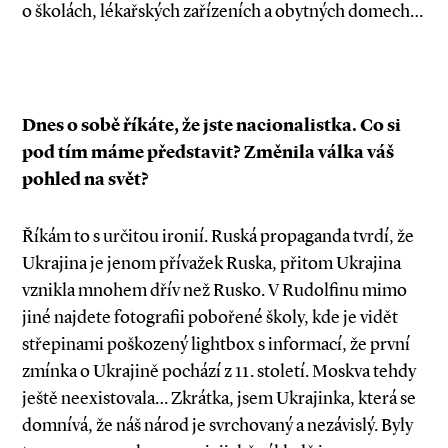
o školách, lékařských zařízeních a obytných domech…
Dnes o sobě říkáte, že jste nacionalistka. Co si
pod tím máme představit? Změnila válka váš
pohled na svět?
Říkám to s určitou ironií. Ruská propaganda tvrdí, že
Ukrajina je jenom přívažek Ruska, přitom Ukrajina
vznikla mnohem dřív než Rusko. V Rudolfinu mimo
jiné najdete fotografii pobořené školy, kde je vidět
střepinami poškozený lightbox s informací, že první
zmínka o Ukrajině pochází z 11. století. Moskva tehdy
ještě neexistovala… Zkrátka, jsem Ukrajinka, která se
domnívá, že náš národ je svrchovaný a nezávislý. Byly