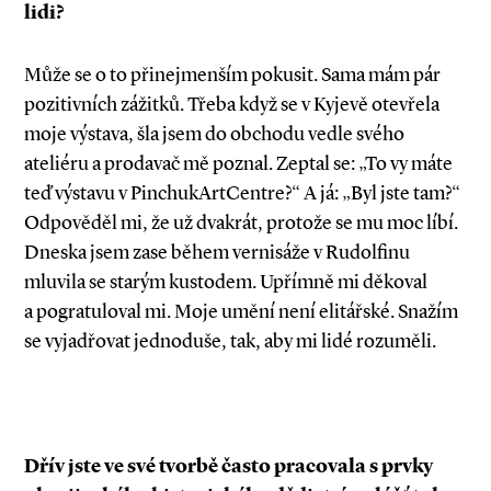
lidi?
Může se o to přinejmenším pokusit. Sama mám pár
pozitivních zážitků. Třeba když se v Kyjevě otevřela
moje výstava, šla jsem do obchodu vedle svého
ateliéru a prodavač mě poznal. Zeptal se: „To vy máte
teď výstavu v PinchukArtCentre?“ A já: „Byl jste tam?“
Odpověděl mi, že už dvakrát, protože se mu moc líbí.
Dneska jsem zase během vernisáže v Rudolfinu
mluvila se starým kustodem. Upřímně mi děkoval
a pogratuloval mi. Moje umění není elitářské. Snažím
se vyjadřovat jednoduše, tak, aby mi lidé rozuměli.
Dřív jste ve své tvorbě často pracovala s prvky