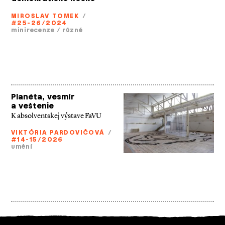
MIROSLAV TOMEK
/
#25-26/2024
minirecenze
/
různé
Planéta, vesmír
a veštenie
K absolventskej výstave FaVU
VIKTÓRIA PARDOVIČOVÁ
/
#14-15/2026
umění