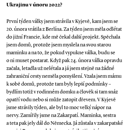
Ukrajinu v únoru 2022?
První týden války jsem strávila v Kyjevě, kam jsem se
20. února vrátila z Berlína. Za týden jsem měla odlétat
do jižní Francie, kde mě čekal další projekt. Spěchala
jsem domů, protože jsem myslela na svou starou
maminku a na to, že pokud vypukne válka, budu se
o ni muset postarat. Když pak 24. února válka opravdu
začala, letadla už nelétala a já jsem stejně na žádné
zahraniční cesty neměla pomyšlení. Vzala jsem mámu
k sobě domů, protože tam byly lepší podmínky –
bydlím totiž v rodinném domku a člověk si tam snáz
opatří vodu nebo si může zatopit dřevem. V Kyjevě
jsme strávily týden, ale byl to moc velký nápor na
nervy. Zamířily jsme na Zakarpatí. Maminka, sestra
a teta pak jely dál do Německa. Já zůstala v zakarpatské