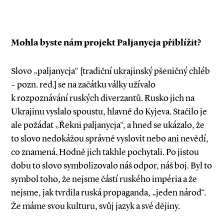
Mohla byste nám projekt Paljanycja přiblížit?
Slovo „paljanycja“ [tradiční ukrajinský pšeničný chléb
– pozn. red.] se na začátku války užívalo
k rozpoznávání ruských diverzantů. Rusko jich na
Ukrajinu vyslalo spoustu, hlavně do Kyjeva. Stačilo je
ale požádat „Řekni paljanycja“, a hned se ukázalo, že
to slovo nedokážou správně vyslovit nebo ani nevědí,
co znamená. Hodně jich takhle pochytali. Po jistou
dobu to slovo symbolizovalo náš odpor, náš boj. Byl to
symbol toho, že nejsme částí ruského impéria a že
nejsme, jak tvrdila ruská propaganda, „jeden národ“.
Že máme svou kulturu, svůj jazyk a své dějiny.