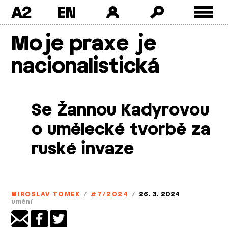
A2
Skip
Moje praxe je
to
content
nacionalistická
Se Žannou Kadyrovou
o umělecké tvorbě za
ruské invaze
MIROSLAV TOMEK
/
#7/2024
/
26. 3. 2024
umění