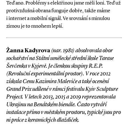
Teď ano. Problémy s elektřinou jsme měli loni. Teď už
protivzdušná obrana funguje dobře, takže máme
i internet a mobilní signál. Ve srovnání s minulou
zimou je to mnohem lepší.
Žanna Kadyrova
(nar. 1981) absolvovala obor
sochařství na Státní umělecké střední škole Tarase
Ševčenka v Kyjevě. Je členkou skupiny R.E.P.
(Revoluční experimentální prostor). V roce 2012
získala Cenu Kazimira Maleviče a také ocenění
Grand Prix udílené v rámci festivalu Kyiv Sculpture
Project. V letech 2013, 2015 a 2019 reprezentovala
Ukrajinu na Benátském bienále. Často vytváří
instalace přímo v městském prostoru, typické jsou pro
ni práce z keramických dlaždiček.