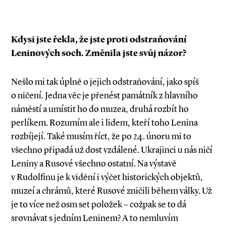
Kdysi jste řekla, že jste proti odstraňování
Leninových soch. Změnila jste svůj názor?
Nešlo mi tak úplně o jejich odstraňování, jako spíš
o ničení. Jedna věc je přenést památník z hlavního
náměstí a umístit ho do muzea, druhá rozbít ho
perlíkem. Rozumím ale i lidem, kteří toho Lenina
rozbíjejí. Také musím říct, že po 24. únoru mi to
všechno připadá už dost vzdálené. Ukrajinci u nás ničí
Leniny a Rusové všechno ostatní. Na výstavě
v Rudolfinu je k vidění i výčet historických objektů,
muzeí a chrámů, které Rusové zničili během války. Už
je to více než osm set položek – cožpak se to dá
srovnávat s jedním Leninem? A to nemluvím