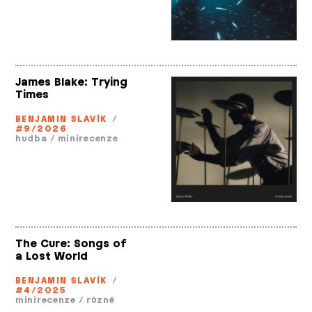
James Blake: Trying
Times
BENJAMIN SLAVÍK
/
#9/2026
hudba
/
minirecenze
The Cure: Songs of
a Lost World
BENJAMIN SLAVÍK
/
#4/2025
minirecenze
/
různé