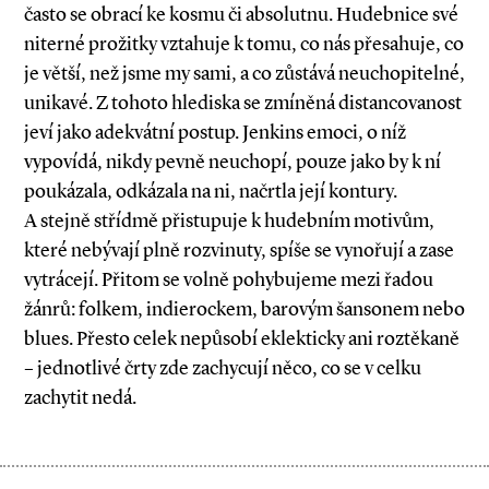
často se obrací ke kosmu či absolutnu. Hudebnice své
niterné prožitky vztahuje k tomu, co nás přesahuje, co
je větší, než jsme my sami, a co zůstává neuchopitelné,
unikavé. Z tohoto hlediska se zmíněná distancovanost
jeví jako adekvátní postup. Jenkins emoci, o níž
vypovídá, nikdy pevně neuchopí, pouze jako by k ní
poukázala, odkázala na ni, načrtla její kontury.
A stejně střídmě přistupuje k hudebním motivům,
které nebývají plně rozvinuty, spíše se vynořují a zase
vytrácejí. Přitom se volně pohybujeme mezi řadou
žánrů: folkem, indierockem, barovým šansonem nebo
blues. Přesto celek nepůsobí eklekticky ani roztěkaně
– jednotlivé črty zde zachycují něco, co se v celku
zachytit nedá.