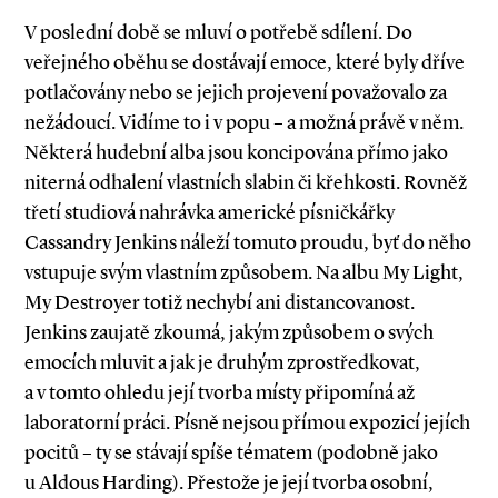
V poslední době se mluví o potřebě sdílení. Do
veřejného oběhu se dostávají emoce, které byly dříve
potlačovány nebo se jejich projevení považovalo za
nežádoucí. Vidíme to i v popu – a možná právě v něm.
Některá hudební alba jsou koncipována přímo jako
niterná odhalení vlastních slabin či křehkosti. Rovněž
třetí studiová nahrávka americké písničkářky
Cassandry Jenkins náleží tomuto proudu, byť do něho
vstupuje svým vlastním způsobem. Na albu My Light,
My Destroyer totiž nechybí ani distancovanost.
Jenkins zaujatě zkoumá, jakým způsobem o svých
emocích mluvit a jak je druhým zprostředkovat,
a v tomto ohledu její tvorba místy připomíná až
laboratorní práci. Písně nejsou přímou expozicí jejích
pocitů – ty se stávají spíše tématem (podobně jako
u Aldous Harding). Přestože je její tvorba osobní,