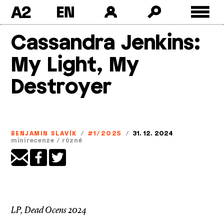
A2
Skip
Cassandra Jenkins:
to
content
My Light, My
Destroyer
BENJAMIN SLAVÍK
/
#1/2025
/
31. 12. 2024
minirecenze
/
různé
LP, Dead Ocens 2024