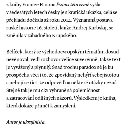
z knihy Frantze Fanona
Psanci této země
vyšla
v šedesátých letech česky jen kratičká ukázka, celá se
překladu dočkala až roku 2014. Významná postava
ruské historie 16. století, kníže Andrej Kurbskij, se
změnila v záhadného Krupského.
Bělíček, který se východoevropským tématům dosud
nevěnoval, vedl rozhovor velice suverénně, takže text
je vyvážený a plynulý. Snad trochu paradoxně je ku
prospěchu věci i to, že zpovídaný nehýří sebejistotou
a nebojí se říct, že odpověď na některé otázky nezná.
Stejně tak je mu cizí vyhraněná polemičnost
a zatracování odlišných názorů. Výsledkem je kniha,
která dokáže přimět k zamyšlení.
Autor je ukrajinista.