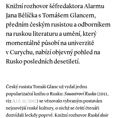
Knižní rozhovor šéfredaktora Alarmu
Jana Bělíčka s Tomášem Glancem,
předním českým rusistou a odborníkem
na ruskou literaturu a umění, který
momentálně působí na univerzitě
v Curychu, nabízí objevný pohled na
Rusko posledních desetiletí.
Český rusista Tomáš Glanc už vydal jednu
popularizační knihu o Rusku:
Souostroví Rusko
(2011,
viz
A2 č. 11/2012
) se věnovalo vybraným postavám
nejnovější ruské kultury, o nichž se čeští čtenáři
dozvídali leckdy poprvé. Knižní rozhovor
Ruská duše