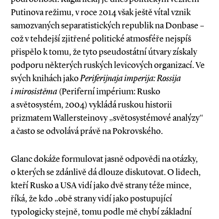
Putinova režimu, v roce 2014 však ještě vítal vznik
samozvaných separatistických republik na Donbase –
což v tehdejší zjitřené politické atmosféře nejspíš
přispělo k tomu, že tyto pseudostátní útvary získaly
podporu některých ruských levicových organizací. Ve
svých knihách jako
Periferijnaja imperija: Rossija
i mirosistěma
(Periferní impérium: Rusko
a světosystém, 2004) vykládá ruskou historii
prizmatem Wallersteinovy „světosystémové analýzy“
a často se odvolává právě na Pokrovského.
Glanc dokáže formulovat jasně odpovědi na otázky,
o kterých se zdánlivě dá dlouze diskutovat. O lidech,
kteří Rusko a USA vidí jako dvě strany téže mince,
říká, že kdo „obě strany vidí jako postupující
typologicky stejně, tomu podle mě chybí základní