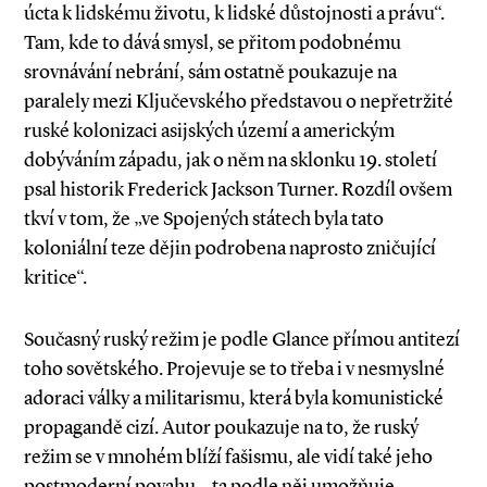
úcta k lidskému životu, k lidské důstojnosti a právu“.
Tam, kde to dává smysl, se přitom podobnému
srovnávání nebrání, sám ostatně poukazuje na
paralely mezi Ključevského představou o nepřetržité
ruské kolonizaci asijských území a americkým
dobýváním západu, jak o něm na sklonku 19. století
psal historik Frederick Jackson Turner. Rozdíl ovšem
tkví v tom, že „ve Spojených státech byla tato
koloniální teze dějin podrobena naprosto zničující
kritice“.
Současný ruský režim je podle Glance přímou antitezí
toho sovětského. Projevuje se to třeba i v nesmyslné
adoraci války a militarismu, která byla komunistické
propagandě cizí. Autor poukazuje na to, že ruský
režim se v mnohém blíží fašismu, ale vidí také jeho
postmoderní povahu – ta podle něj umožňuje