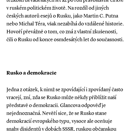
těžkosti devadesátých let až po roli pravoslavné církve
v ruském politickém životě. Na rozdíl od jiných
českých autorů esejů o Rusku, jako Martin C. Putna
nebo Michal Téra, však nezabíhá do vzdálené historie.
Hovoří převážně o tom, co zná z vlastní zkušenosti,
čili o Rusku od konce osmdesátých let do současnosti.
Rusko a demokracie
Jedna z otázek, k nimž se zpovídající i zpovídaný často
vracejí, zní, zda se Rusko může někdy přiblížit naší
představě o demokracii. Glancova odpověď je
nejednoznačná. Nevěří sice, že se Rusko stane
demokracií evropského typu, vysoce ale oceňuje
snahy disidentů v dobách SSSR, ruskou občanskou