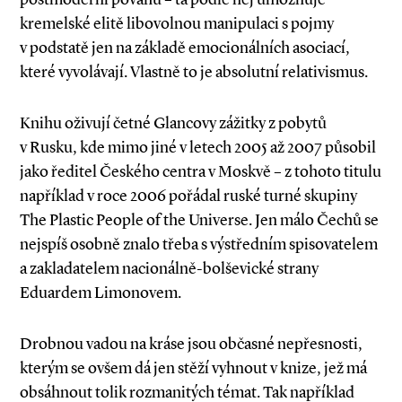
kremelské elitě libovolnou manipulaci s pojmy
v podstatě jen na základě emocionálních asociací,
které vyvolávají. Vlastně to je absolutní relativismus.
Knihu oživují četné Glancovy zážitky z pobytů
v Rusku, kde mimo jiné v letech 2005 až 2007 působil
jako ředitel Českého centra v Moskvě – z tohoto titulu
například v roce 2006 pořádal ruské turné skupiny
The Plastic People of the Universe. Jen málo Čechů se
nejspíš osobně znalo třeba s výstředním spisovatelem
a zakladatelem nacionálně­-bolševické strany
Eduardem Limonovem.
Drobnou vadou na kráse jsou občasné nepřesnosti,
kterým se ovšem dá jen stěží vyhnout v knize, jež má
obsáhnout tolik rozmanitých témat. Tak například