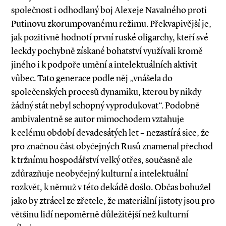
společnost i odhodlaný boj Alexeje Navalného proti
Putinovu zkorumpovanému režimu. Překvapivější je,
jak pozitivně hodnotí první ruské oligarchy, kteří své
leckdy pochybně získané bohatství využívali kromě
jiného i k podpoře umění a intelektuálních aktivit
vůbec. Tato generace podle něj „vnášela do
společenských procesů dynamiku, kterou by nikdy
žádný stát nebyl schopný vyprodukovat“. Podobně
ambivalentně se autor mimochodem vztahuje
k celému období devadesátých let – nezastírá sice, že
pro značnou část obyčejných Rusů znamenal přechod
k tržnímu hospodářství velký otřes, současně ale
zdůrazňuje neobyčejný kulturní a intelektuální
rozkvět, k němuž v této dekádě došlo. Občas bohužel
jako by ztrácel ze zřetele, že materiální jistoty jsou pro
většinu lidí nepoměrně důležitější než kulturní