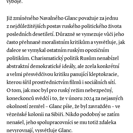
výboje.
Již zmíněného Navalného Glanc považuje za jednu
z nejdůležitějších postav ruského politického života
posledních desetiletí. Důrazně se vymezuje vůči jeho
často přehnaně moralistním kritikům a vysvětluje, jak
dalece se vymykal ostatním ruským opozičním
politikům. Charismatický politik Rusům nenabízel
abstraktní demokratické ideály, ale zcela konkrétní
a velmi přesvědčivou kritiku panující kleptokracie,
kterou šířil prostřednictvím filmů i sociálních sítí.
O tom, jak moc byl pro ruský režim nebezpečný,
koneckonců svědčí i to, že v únoru 2024 za nejasných
okolností zemřel – Glanc píše, že byl zavražděn – ve
vězeňské kolonii na Sibiři. Nikdo podobný se zatím
nenašel, jeho spolupracovníci se mu totiž zdaleka
nevyrovnají, vysvětluje Glanc.