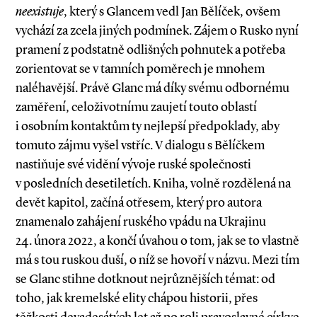
neexistuje
, který s Glancem vedl Jan Bělíček, ovšem
vychází za zcela jiných podmínek. Zájem o Rusko nyní
pramení z podstatně odlišných pohnutek a potřeba
zorientovat se v tamních poměrech je mnohem
naléhavější. Právě Glanc má díky svému odbornému
zaměření, celoživotnímu zaujetí touto oblastí
i osobním kontaktům ty nejlepší předpoklady, aby
tomuto zájmu vyšel vstříc. V dialogu s Bělíčkem
nastiňuje své vidění vývoje ruské společnosti
v posledních desetiletích. Kniha, volně rozdělená na
devět kapitol, začíná otřesem, který pro autora
znamenalo zahájení ruského vpádu na Ukrajinu
24. února 2022, a končí úvahou o tom, jak se to vlastně
má s tou ruskou duší, o níž se hovoří v názvu. Mezi tím
se Glanc stihne dotknout nejrůznějších témat: od
toho, jak kremelské elity chápou historii, přes