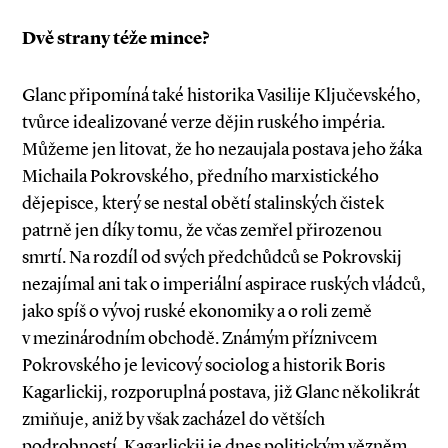
Dvě strany téže mince?
Glanc připomíná také historika ­Vasilije Klju­čevského,
tvůrce idealizované verze dějin ruského impéria.
Můžeme jen litovat, že ho nezaujala postava jeho žáka
Michaila Pokrovského, předního marxistického
dějepisce, který se nestal obětí stalinských čistek
patrně jen díky tomu, že včas zemřel přirozenou
smrtí. Na rozdíl od svých předchůdců se Pokrovskij
nezajímal ani tak o imperiální aspirace ruských vládců,
jako spíš o vývoj ruské ekonomiky a o roli země
v mezinárodním obchodě. Známým příznivcem
Pokrovského je levicový sociolog a historik Boris
Kagarlickij, rozporuplná postava, již Glanc několikrát
zmiňuje, aniž by však zacházel do větších
podrobností. Kagarlickij je dnes politickým vězněm