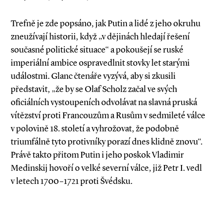
Trefně je zde popsáno, jak Putin a lidé z jeho okruhu
zneužívají historii, když „v dějinách hledají řešení
současné politické situa­­ce“ a pokoušejí se ruské
imperiální ambice ospravedlnit stovky let starými
událostmi. Glanc čtenáře vyzývá, aby si zkusili
představit, „že by se Olaf Scholz začal ve svých
oficiálních vystoupeních odvolávat na slavná pruská
vítězství proti Francouzům a Rusům v sedmileté válce
v polovině 18. století a vyhrožovat, že podobně
triumfálně tyto protivníky porazí dnes klidně znovu“.
Právě takto přitom Putin i jeho poskok Vladimir
Medinskij hovoří o velké severní válce, již Petr I. vedl
v letech 1700–1721 proti Švédsku.