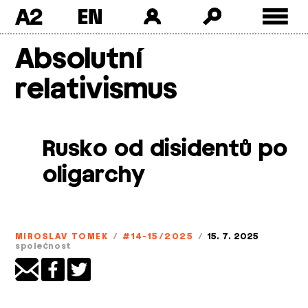
A2
Skip
Absolutní
to
content
relativismus
Rusko od disidentů po
oligarchy
MIROSLAV TOMEK
/
#14-15/2025
/
15. 7. 2025
společnost