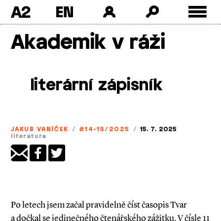
A2
Skip
Akademik v ráži
to
content
literární zápisník
JAKUB VANÍČEK
/
#14-15/2025
/
15. 7. 2025
literatura
Po letech jsem začal pravidelně číst časopis Tvar
a dočkal se jedinečného čtenářského zážitku. V čísle 11