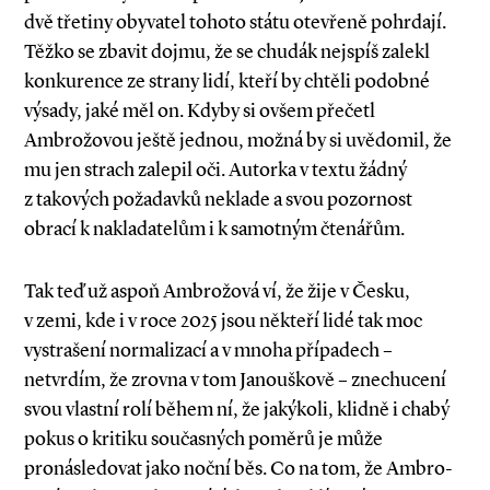
dvě třetiny obyvatel tohoto státu otevřeně pohrdají.
Těžko se zbavit dojmu, že se chudák nejspíš zalekl
konkurence ze strany lidí, kteří by chtěli podobné
výsady, jaké měl on. Kdyby si ovšem přečetl
Ambrožovou ještě jednou, možná by si uvědomil, že
mu jen strach zalepil oči. Autorka v textu žádný
z takových požadavků neklade a svou pozornost
obrací k nakladatelům i k samotným čtenářům.
Tak teď už aspoň Ambrožová ví, že žije v Česku,
v zemi, kde i v roce 2025 jsou někteří lidé tak moc
vystrašení normalizací a v mnoha případech –
netvrdím, že zrovna v tom Janouškově – znechucení
svou vlastní rolí během ní, že jakýkoli, klidně i chabý
pokus o kritiku současných poměrů je může
pronásledovat jako noční běs. Co na tom, že Ambro­