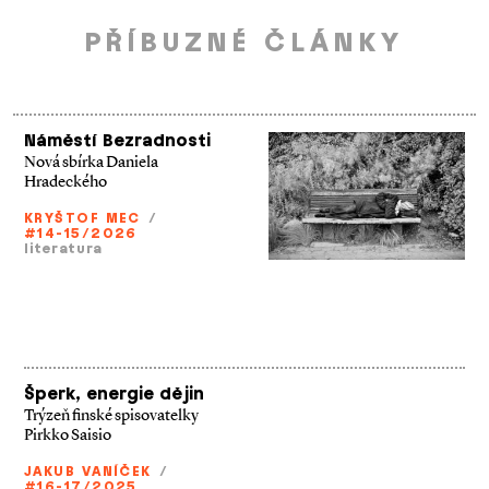
PŘÍBUZNÉ ČLÁNKY
Náměstí Bezradnosti
Nová sbírka Daniela
Hradeckého
KRYŠTOF MEC
/
#14-15/2026
literatura
Šperk, energie dějin
Trýzeň finské spisovatelky
Pirkko Saisio
JAKUB VANÍČEK
/
#16-17/2025