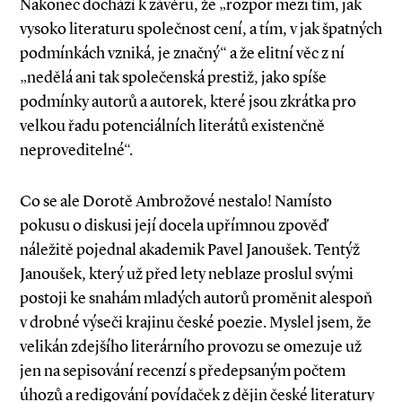
Nakonec dochází k závěru, že „rozpor mezi tím, jak
vysoko literaturu společnost cení, a tím, v jak špatných
podmínkách vzniká, je značný“ a že elitní věc z ní
„nedělá ani tak společenská prestiž, jako spíše
podmínky autorů a autorek, které jsou zkrátka pro
velkou řadu potenciálních literátů existenčně
neproveditelné“.
Co se ale Dorotě Ambrožové nestalo! Namísto
pokusu o diskusi její docela upřímnou zpověď
náležitě pojednal akademik Pavel Janoušek. Tentýž
Janoušek, který už před lety neblaze proslul svými
postoji ke snahám mladých autorů proměnit alespoň
v drobné výseči krajinu české poezie. Myslel jsem, že
velikán zdejšího literárního provozu se omezuje už
jen na sepisování recenzí s předepsaným počtem
úhozů a redigování povídaček z dějin české literatury