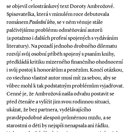
se objevil celostránkový text Doroty Ambrožové.
Spisovatelka, která v minulém roce debutovala
románem
Poslední léto
, se v něm věnuje stále
palčivějšímu problému odměňování autorů
(a potažmo i dalších profesí spojených s vydáváním
literatury). Na pozadí jednoho drobného dilematu
rozvíjí svůj osobní příběh spojený s psaním knihy,
předkládá kritiku mizerného finančního ohodnocení
i svůj postoj k honorářům a penězům. Končí otázkou,
co všechno vlastně autor musí mít za sebou, aby se
vůbec mohl k tak podstatným problémům vyjadřovat.
Cenné je, že Ambrožová našla odvahu postavit se
před čtenáře a vylíčit jim svou rodinnou situaci,
ukázat, že bez partnera, vydělávajícího
pravděpodobně alespoň průměrnou mzdu, a se
starostmi o děti by nejspíš nenapsala ani řádku.