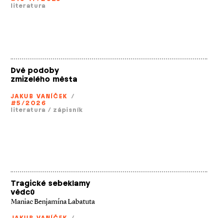
literatura
Dvě podoby
zmizelého města
JAKUB VANÍČEK
/
#5/2026
literatura
/
zápisník
Tragické sebeklamy
vědců
Maniac Benjamína Labatuta
JAKUB VANÍČEK
/