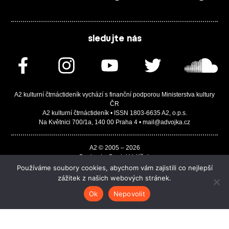
sledujte nás
A2 kulturní čtrnáctideník vychází s finanční podporou Ministerstva kultury
ČR
A2 kulturní čtrnáctideník • ISSN 1803-6635 A2, o.p.s.
Na Květnici 700/1a, 140 00 Praha 4 • mail@advojka.cz
A2 © 2005 – 2026
Design by Daniel Vojtíšek
Built by JASA-IT & ChSoft
Používáme soubory cookies, abychom vám zajistili co nejlepší
zážitek z našich webových stránek.
Ok
Nepovolit