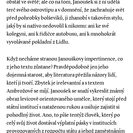
obstát ve světě; ale co na tom, Janoušek si z ní udělá
terč svého ostrovtipu a v domnění, že zachraňuje svět
před pohrobky bolševiků, ji zhanobí v takovém stylu,
jaký by si naživo nedovolil k nikomu: ani ke své
kolegyni, ani k řidičce autobusu, ani k mnohokrát
vyvolávané pokladní z Lidlu.
Když necháme stranou Janouškovy impertinence, co
z jeho textu zůstane? Pravděpodobně jen jeho
dojemná starost, aby literatura přežila názory lidí,
kteří ji tvoří. Zbytek je irelevantní a s textem
Ambrožové se míjí. Janoušek se snaží vykreslit známý
obraz levicově orientovaného umělce, který stojí před
státní institucí s nataženou rukou a usiluje zajistit si
pohodlný život. Ano, to píše tentýž člověk, který po
celý svůj život dostával výplatní pásky v institucích
provozovaných z rozpo­čtu státu a jehož zaměstnáním