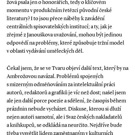
žová psala jen o honorářích, tedy o klíčovém
momentu v produkčním řetězci původní české
literatury? I to jsou přece náběhy k zavádění
centrálních spisovatelských institucí; a ty, jak je
zřejmé z Janouškova uvažování, mohou být jedinou
odpovědí na problémy, které způsobuje tržní model
v oblasti vydávání uměleckých děl.
Čekal jsem, že se ve Tvaru objeví další text, který by na
Ambrožovou navázal. Problémů spojených
s mizerným odměňováním za intelektuální práci
autorů, redaktorů a grafiků je víc než dost; našel jsem
ale jen další porce poezie a sdělení, že časopis během
prázdnin nebude vycházet. Diskuse, kterou si dluží
nejen autoři samotní, ale i Svaz českých nakladatelů
a knihkupců, se odkládá na neurčito. Nejdříve bude
třeba vysvětlit lidem zaměstnaným v kulturních