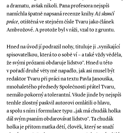
a dramatu, avšak nikoli. Pana profesora nejspíš
namíchla špatně napsaná recenze knihy
Až skončí
práce
, otištěná ve stejném čísle Tvaru jako článek
Ambrožové. A protože byl v ráži, vzal to z gruntu.
Hned na úvod jí podrazil nohy, tituluje ji „vynikající
spisovatelkou, která to o sobě ví – a také vždy věděla,
že svými prózami obdaruje lidstvo“. Hned u této
v pořadí druhé věty mě napadlo, jak asi musel být
redaktor Tvaru při práci na textu Pavla Janouška,
mnohaletého předsedy Společnosti přátel Tvaru,
nemálo pokorný a tolerantní. Všude jinde by nejspíš
tenhle zlostný paskvil autorovi omlátili o hlavu,
a spolu s ním i formulace typu „jak má chudák holka
dál svým psaním obdarovávat lidstvo“. Ta chudák
holka je přitom matka dětí, člověk, který se snaží