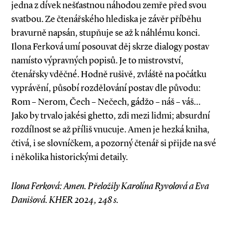
jedna z dívek nešťastnou náhodou zemře před svou
svatbou. Ze čtenářského hlediska je závěr příběhu
bravurně napsán, stupňuje se až k náhlému konci.
Ilona Ferková umí posouvat děj skrze dialogy postav
namísto výpravných popisů. Je to mistrovství,
čtenářsky vděčné. Hodně rušivě, zvláště na počátku
vyprávění, působí rozdělování postav dle původu:
Rom – Nerom, Čech – Nečech, gádžo – náš – váš…
Jako by trvalo jakési ghetto, zdi mezi lidmi; absurdní
rozdílnost se až příliš vnucuje. Amen je hezká kniha,
čtivá, i se slovníčkem, a pozorný čtenář si přijde na své
i několika historickými detaily.
Ilona Ferková: Amen. Přeložily Karolína Ryvolová a Eva
Danišová. KHER 2024, 248 s.