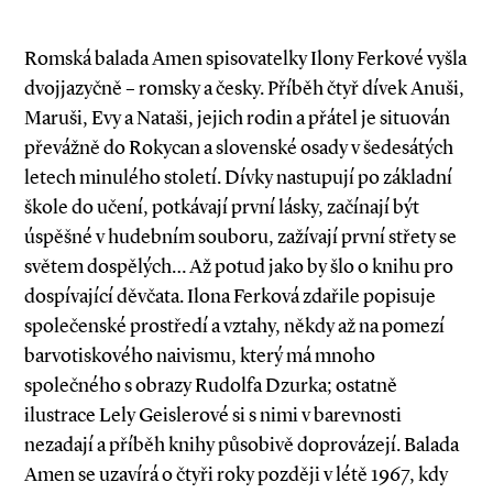
Romská balada Amen spisovatelky Ilony Ferkové vyšla
dvojjazyčně – romsky a česky. Příběh čtyř dívek Anuši,
Maruši, Evy a Nataši, jejich rodin a přátel je situován
převážně do Rokycan a slovenské osady v šedesátých
letech minulého století. Dívky nastupují po základní
škole do učení, potkávají první lásky, začínají být
úspěšné v hudebním souboru, zažívají první střety se
světem dospělých… Až potud jako by šlo o knihu pro
dospívající děvčata. Ilona Ferková zdařile popisuje
společenské prostředí a vztahy, někdy až na pomezí
barvotiskového naivismu, který má mnoho
společného s obrazy Rudolfa Dzurka; ostatně
ilustrace Lely Geislerové si s nimi v barevnosti
nezadají a příběh knihy působivě doprovázejí. Balada
Amen se uzavírá o čtyři roky později v létě 1967, kdy