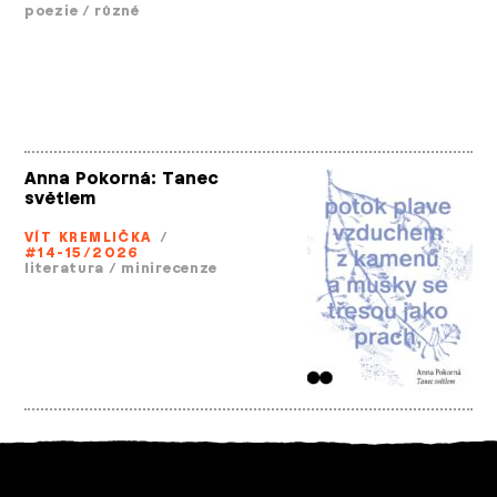
poezie
/
různé
Anna Pokorná: Tanec
světlem
VÍT KREMLIČKA
/
#14-15/2026
literatura
/
minirecenze