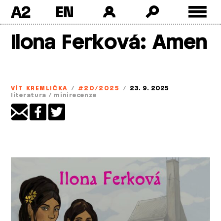
A2
Skip
Ilona Ferková: Amen
to
content
VÍT KREMLIČKA
/
#20/2025
/
23. 9. 2025
literatura
/
minirecenze