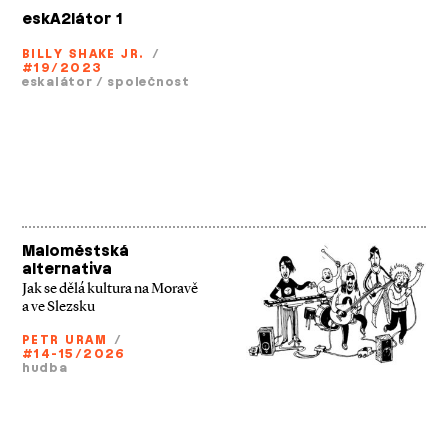
eskA2látor 1
BILLY SHAKE JR.
/
#19/2023
eskalátor
/
společnost
Maloměstská
alternativa
Jak se dělá kultura na Moravě
a ve Slezsku
PETR URAM
/
#14-15/2026
hudba