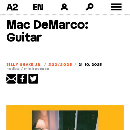
A2
Skip
Mac DeMarco:
to
content
Guitar
BILLY SHAKE JR.
/
#22/2025
/
21. 10. 2025
hudba
/
minirecenze