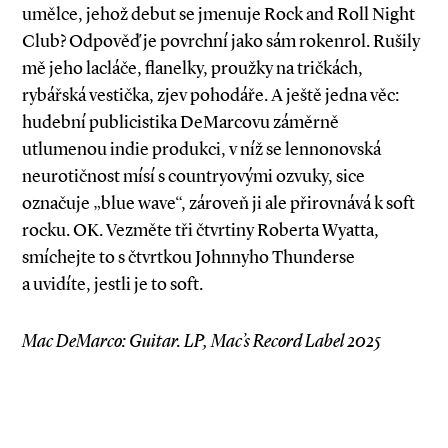
umělce, jehož debut se jmenuje Rock and Roll Night
Club? Odpověď je povrchní jako sám rokenrol. Rušily
mě jeho lacláče, flanelky, proužky na tričkách,
rybářská vestička, zjev pohodáře. A ještě jedna věc:
hudební publicistika DeMarcovu záměrně
utlumenou indie produkci, v níž se lennonovská
neurotičnost mísí s countryovými ozvuky, sice
označuje „blue wave“, zároveň ji ale přirovnává k soft
rocku. OK. Vezměte tři čtvrtiny Roberta Wyatta,
smíchejte to s čtvrtkou Johnnyho Thunderse
a uvidíte, jestli je to soft.
Mac DeMarco: Guitar. LP, Mac’s Record Label 2025