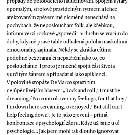
propady do polobdělého halucinování. Spojení kytary
s pomalým, strojově pravidelným rytmem a lehce
afektovaným zpěvem mě nicméně nenechává na
pochybách, že neposlouchám folk, ale křehkou,
intimní verzi rockové „zpovědi“. V duchu se vracím do
doby, kdy mě právě tahle odhalená poloha maskulinní
emocionality zajímala. Někdy se zkrátka cítíme
podobně bezbranní či nepatřiční jako to, co
posloucháme. I proto je možné spojit část života
s určitým žánrem a připadat si jako spiklenci.
V polovině stopáže DeMarco spustí tím
nejúpěnlivějším hlasem: „Rock and roll / I must be
dreaming / No control over my feelings, for that boy /
I’m down here screaming, overjoyed / But still can’t
help feeling down“. Je to jako zjevení – přímá
konfrontace s psychologií žánru. Když už jsme u té
psychologie… Jak jsem mohl tak dlouho ignorovat