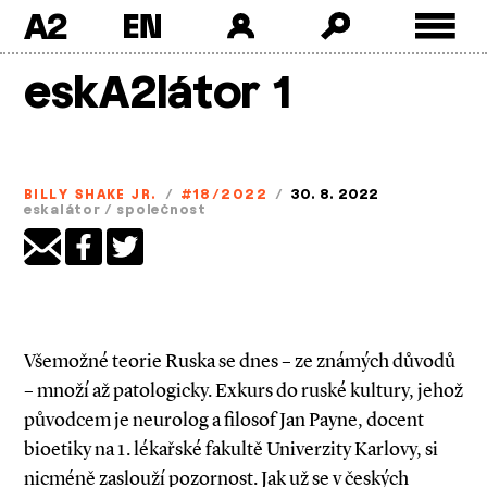
A2
Skip
eskA2látor 1
to
content
BILLY SHAKE JR.
/
#18/2022
/
30. 8. 2022
eskalátor
/
společnost
Všemožné teorie Ruska se dnes – ze známých důvodů
– množí až patologicky. Exkurs do ruské kultury, jehož
původcem je neurolog a filosof Jan Payne, docent
bioetiky na 1. lékařské fakultě Univerzity Karlovy, si
nicméně zaslouží pozornost. Jak už se v českých