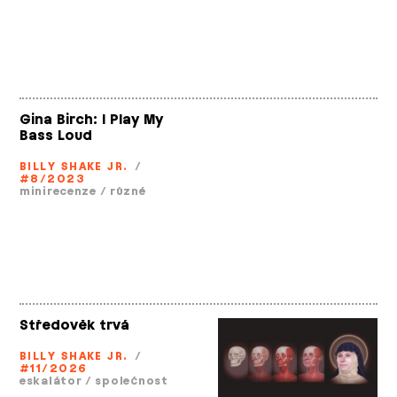
Gina Birch: I Play My
Bass Loud
BILLY SHAKE JR.
/
#8/2023
minirecenze
/
různé
Středověk trvá
BILLY SHAKE JR.
/
#11/2026
eskalátor
/
společnost