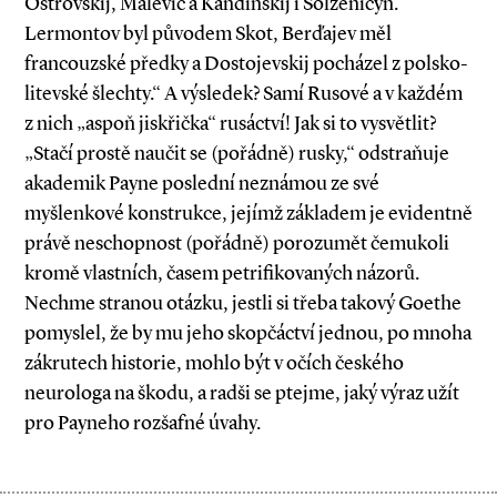
Ostrovskij, Malevič a Kandinskij i Solženicyn.
Lermontov byl původem Skot, Berďajev měl
francouzské předky a Dostojevskij pocházel z polsko­-
litevské šlechty.“ A výsledek? Samí Rusové a v každém
z nich „aspoň jiskřička“ rusáctví! Jak si to vysvětlit?
„Stačí prostě naučit se (pořádně) rusky,“ odstraňuje
akademik Payne poslední neznámou ze své
myšlenkové konstrukce, jejímž základem je evidentně
právě neschopnost (pořádně) porozumět čemukoli
kromě vlastních, časem petrifikovaných názorů.
Nechme stranou otázku, jestli si třeba takový Goethe
pomyslel, že by mu jeho skopčáctví jednou, po mnoha
zákrutech historie, mohlo být v očích českého
neurologa na škodu, a radši se ptejme, jaký výraz užít
pro Payneho rozšafné úvahy.