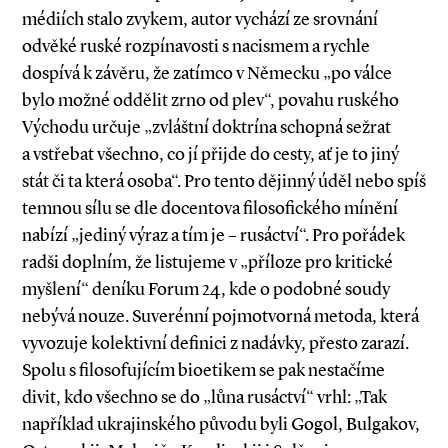
médiích stalo zvykem, autor vychází ze srovnání
odvěké ruské rozpínavosti s nacismem a rychle
dospívá k závěru, že zatímco v Německu „po válce
bylo možné oddělit zrno od plev“, povahu ruského
Východu určuje „zvláštní doktrína schopná sežrat
a vstřebat všechno, co jí přijde do cesty, ať je to jiný
stát či ta která osoba“. Pro tento dějinný úděl nebo spíš
temnou sílu se dle docentova filosofického mínění
nabízí „jediný výraz a tím je – rusáctví“. Pro pořádek
radši doplním, že listujeme v „příloze pro kritické
myšlení“ deníku Forum 24, kde o podobné soudy
nebývá nouze. Suverénní pojmotvorná metoda, která
vyvozuje kolektivní definici z nadávky, přesto zarazí.
Spolu s filosofujícím bioetikem se pak nestačíme
divit, kdo všechno se do „lůna rusáctví“ vrhl: „Tak
například ukrajinského původu byli Gogol, Bulgakov,