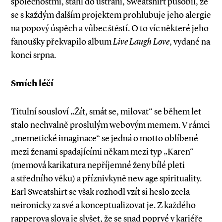
společnostmi, stáhl do ústraní, Sweatshirt působil, že
se s každým dalším projektem prohlubuje jeho alergie
na popový úspěch a vůbec štěstí. O to víc některé jeho
fanoušky překvapilo album
Live Laugh Love
, vydané na
konci srpna.
Smích léčí
Titulní sousloví „Žít, smát se, milovat“ se během let
stalo nechvalně proslulým webovým memem. V rámci
„memetické imaginace“ se jedná o motto oblíbené
mezi ženami spadajícími někam mezi typ „Karen“
(memová karikatura nepříjemné ženy bílé pleti
a středního věku) a příznivkyně new age spirituality.
Earl Sweatshirt se však rozhodl vzít si heslo zcela
neironicky za své a konceptualizovat je. Z každého
rapperova slova je slyšet, že se snad poprvé v kariéře