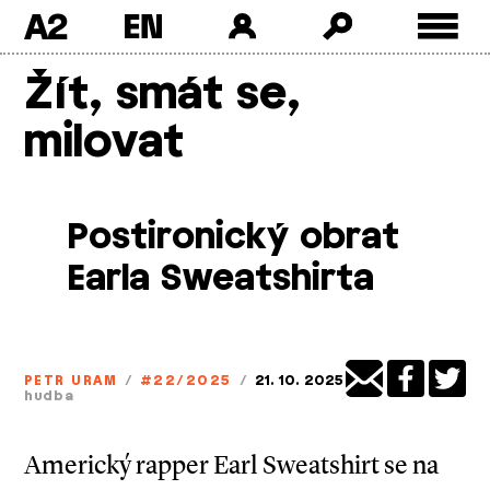
A2
Skip
Žít, smát se,
to
content
milovat
Postironický obrat
Earla Sweatshirta
PETR URAM
/
#22/2025
/
21. 10. 2025
hudba
Americký rapper Earl Sweatshirt se na