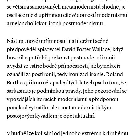
se většina samozvaných metamodernistů shodne, je
oscilace mezi upřímnou cílevědomostí modernismu
a melancholickou ironií postmodernismu.
Nástup „nové upřímnosti“ na literární scéně
předpověděl spisovatel David Foster Wallace, když
hovořil o potřebě překonat postmoderní ironii
a vydat se vstříc bodré přímočarosti, již by někteří
označili za postironii, tedy ironizaci ironie. Roland
Barthes přitom už v padesátých letech psal o tom, že
sarkasmus je podmínkou pravdy. Jeho pozorování se
v pozdějších iteracích modernismů s předponou
poněkud vytratilo, ale s metamodernistickým
postojovým kyvadlem je opět aktuální.
V hudbě lze kolísání od jednoho extrému k druhému