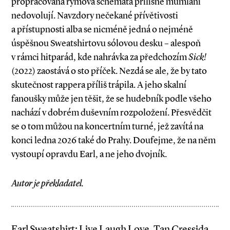
propracovaná rýmová schémata přílišné mumlání
nedovolují. Navzdory nečekané přívětivosti
a přístupnosti alba se nicméně jedná o nejméně
úspěšnou Sweatshirtovu sólovou desku – alespoň
v rámci hitparád, kde nahrávka za předchozím
Sick!
(2022) zaostává o sto příček. Nezdá se ale, že by tato
skutečnost rappera příliš trápila. A jeho skalní
fanoušky může jen těšit, že se hudebník podle všeho
nachází v dobrém duševním rozpoložení. Přesvědčit
se o tom můžou na koncertním turné, jež zavítá na
konci ledna 2026 také do Prahy. Doufejme, že na něm
vystoupí opravdu Earl, a ne jeho dvojník.
Autor je překladatel.
Earl Sweatshirt: Live Laugh Love. Tan Cressida