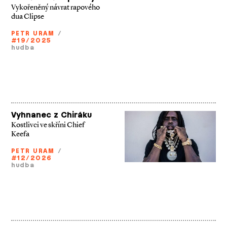
Vykořeněný návrat rapového
dua Clipse
PETR URAM
/
#19/2025
hudba
Vyhnanec z Chiráku
Kostlivci ve skříni Chief
Keefa
PETR URAM
/
#12/2026
hudba