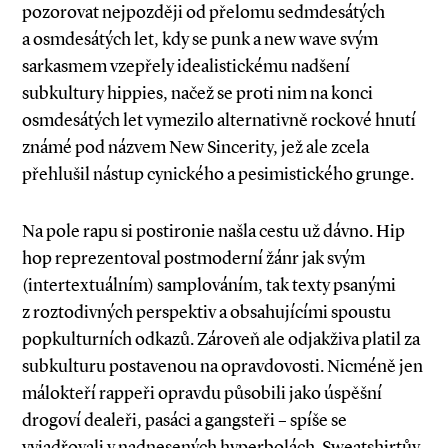
pozorovat nejpozději od přelomu sedmdesátých
a osmdesátých let, kdy se punk a new wave svým
sarkasmem vzepřely idealistickému nadšení
subkultury hippies, načež se proti nim na konci
osmdesátých let vymezilo alternativně rockové hnutí
známé pod názvem New Sincerity, jež ale zcela
přehlušil nástup cynického a pesimistického grunge.
Na pole rapu si postironie našla cestu už dávno. Hip
hop reprezentoval postmoderní žánr jak svým
(intertextuálním) samplováním, tak texty psanými
z roztodivných perspektiv a obsahujícími spoustu
popkulturních odkazů. Zároveň ale odjakživa platil za
subkulturu postavenou na opravdovosti. Nicméně jen
málokteří rappeři opravdu působili jako úspěšní
drogoví dealeři, pasáci a gangsteři – spíše se
vyjadřovali v nadnesených hyperbolách. Sweatshirtův