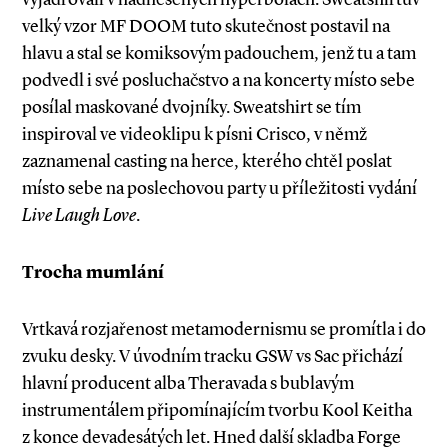
velký vzor MF DOOM tuto skutečnost postavil na
hlavu a stal se komiksovým padouchem, jenž tu a tam
podvedl i své posluchačstvo a na koncerty místo sebe
posílal maskované dvojníky. Sweatshirt se tím
inspiroval ve videoklipu k písni Crisco, v němž
zaznamenal casting na herce, kterého chtěl poslat
místo sebe na poslechovou party u příležitosti vydání
Live Laugh Love
.
Trocha mumlání
Vrtkavá rozjařenost metamodernismu se promítla i do
zvuku desky. V úvodním tracku GSW vs Sac přichází
hlavní producent alba Theravada s bublavým
instrumentálem připomínajícím tvorbu Kool Keitha
z konce devadesátých let. Hned další skladba Forge