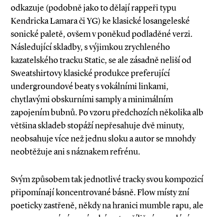
odkazuje (podobně jako to dělají rappeři typu
Kendricka Lamara či YG) ke klasické losangeleské
sonické paletě, ovšem v poněkud podladěné verzi.
Následující skladby, s výjimkou zrychleného
kazatelského tracku Static, se ale zásadně neliší od
Sweatshirtovy klasické produkce preferující
undergroundové beaty s vokálními linkami,
chytlavými obskurními samply a minimálním
zapojením bubnů. Po vzoru předchozích několika alb
většina skladeb stopáží nepřesahuje dvě minuty,
neobsahuje více než jednu sloku a autor se mnohdy
neobtěžuje ani s náznakem refrénu.
Svým způsobem tak jednotlivé tracky svou kompozicí
připomínají koncentrované básně. Flow místy zní
poeticky zastřeně, někdy na hranici mumble rapu, ale