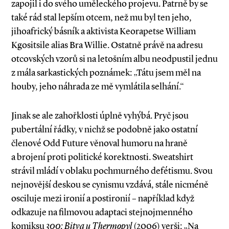
zapojil i do svého uměleckého projevu. Patrně by se
také rád stal lepším otcem, než mu byl ten jeho,
jihoafrický básník a aktivista Keorapetse William
Kgositsile alias Bra Willie. Ostatně právě na adresu
otcovských vzorů si na letošním albu neodpustil jednu
z mála sarkastických poznámek: „Tátu jsem měl na
houby, jeho náhrada ze mě vymlátila selhání.“
Jinak se ale zahořklosti úplně vyhýbá. Pryč jsou
pubertální řádky, v nichž se podobně jako ostatní
členové Odd Future věnoval humoru na hraně
a brojení proti politické korektnosti. Sweatshirt
strávil mládí v oblaku pochmurného defétismu. Svou
nejnovější deskou se cynismu vzdává, stále nicméně
osciluje mezi ironií a postironií – například když
odkazuje na filmovou adaptaci stejnojmenného
komiksu
300: Bitva u Thermopyl
(2006) verši: „Na