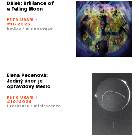
Dälek: Brilliance of
a Falling Moon
PETR URAM
/
#11/2026
hudba
/
minirecenze
Elena Pecenová:
Jediný únor je
opravdový Měsíc
PETR URAM
/
#10/2026
literatura
/
minirecenze