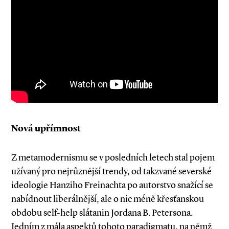
Nová upřímnost
Z metamodernismu se v posledních letech stal pojem
užívaný pro nejrůznější trendy, od takzvané severské
ideologie Hanziho Freinachta po autorstvo snažící se
nabídnout liberálnější, ale o nic méně křesťanskou
obdobu self­-help slátanin Jordana B. Petersona.
Jedním z mála aspektů tohoto paradigmatu, na němž