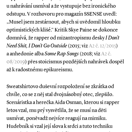
u nahrávání usmíval a že vystupuje bez ironického
odstupu. V rozhovoru pro magazín SSENSE uvedl:
„Musel jsem zestárnout, abych si uvědomil hloubku
optimistických klišé.“ Kritik Skye Paine se dokonce
domnívá, že rapper od mizantropismu desky
I Don’t
Need Shit, I Don’t Go Outside
(2015; viz
A2 č. 12/2015
)
a anhedonie alba
Some Rap Songs
(2018; viz
A2 č.
08/2019
) přes stoicismus pozdějších nahrávek dospěl
až k radostnému epikureismu.
Sweatshirtovo duševní rozpoložení se zkrátka od
chvíle, co se z něj stal dvojnásobný otec, zlepšilo.
Scenáristka a herečka Aida Osman, kterou si rapper
letos vzal, mu prý vysvětlila, že se musí na děti
usmívat, poněvadž nejvíce reagují na mimiku.
Hudebník si vzal její slova k srdci a tuto techniku