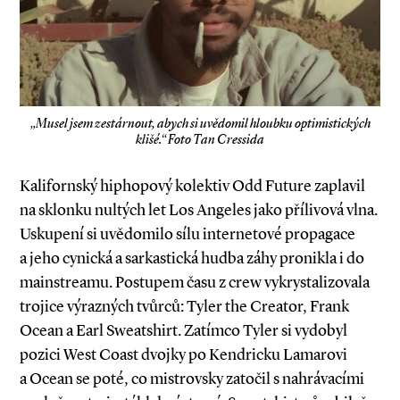
„Musel jsem zestárnout, abych si uvědomil hloubku optimistických
klišé.“ Foto Tan Cressida
Kalifornský hiphopový kolektiv Odd ­Future zaplavil
na sklonku nultých let Los Angeles jako přílivová vlna.
Uskupení si uvědomilo sílu internetové propagace
a jeho cynická a sarkastická hudba záhy pronikla i do
mainstreamu. Postupem času z crew vykrystalizovala
trojice výrazných tvůrců: Tyler the Creator, Frank
Ocean a Earl Sweatshirt. Zatímco Tyler si vydobyl
pozici West Coast dvojky po Kendricku Lamarovi
a Ocean se poté, co mistrovsky zatočil s nahrávacími