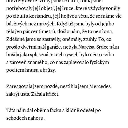
otevřely dveře, vrhly jsme se na ni, tolik jsme
potřebovaly její objetí, její ruce, které vždycky voněly
po cibuli a koriandru, její hojivou větu, že se máme víc
bát živých než mrtvých. Když už jsme byly od jejího
těla jen pár centimetrů, došlo nám, že to není ona.
Zděšeně jsme se zastavily, oněměly, ztuhly. To, co
prošlo dveřmi naší garáže, nebyla Narcisa. Srdce nám
bušila jako splašená. V těch rysech bylo něco cizího
a zároveň známého, co nás zaplavovalo fyzickým
pocitem hnusu a hrůzy.
Zareagovala jsem pozdě, nestihla jsem Mercedes
zakrýt ústa. Začala křičet.
Táta nám dal oběma facku a klidně odešel po
schodech nahoru.