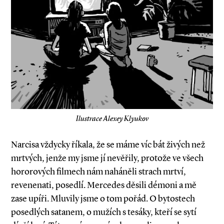
Ilustrace Alexey Klyukov
Narcisa vždycky říkala, že se máme víc bát živých než
mrtvých, jenže my jsme jí nevěřily, protože ve všech
hororových filmech nám naháněli strach mrtví,
revenenati, posedlí. Mercedes děsili démoni a mě
zase upíři. Mluvily jsme o tom pořád. O bytostech
posedlých satanem, o mužích s tesáky, kteří se sytí