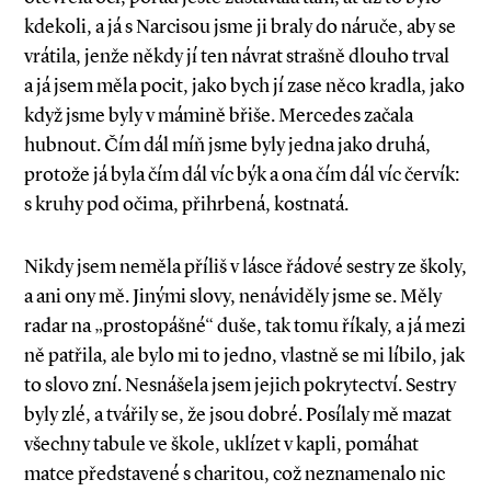
kdekoli, a já s Narcisou jsme ji braly do náruče, aby se
vrátila, jenže někdy jí ten návrat strašně dlouho trval
a já jsem měla pocit, jako bych jí zase něco kradla, jako
když jsme byly v mámině břiše. Mercedes začala
hubnout. Čím dál míň jsme byly jedna jako druhá,
protože já byla čím dál víc býk a ona čím dál víc červík:
s kruhy pod očima, přihrbená, kostnatá.
Nikdy jsem neměla příliš v lásce řádové sestry ze školy,
a ani ony mě. Jinými slovy, nenáviděly jsme se. Měly
radar na „prostopášné“ duše, tak tomu říkaly, a já mezi
ně patřila, ale bylo mi to jedno, vlastně se mi líbilo, jak
to slovo zní. Nesnášela jsem jejich pokrytectví. Sestry
byly zlé, a tvářily se, že jsou dobré. Posílaly mě mazat
všechny tabule ve škole, uklízet v kapli, pomáhat
matce představené s charitou, což neznamenalo nic