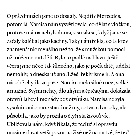
O prázdninách jsme to dostaly. Nejdřív Mercedes,
potom já. Narcisa nám vysvětlovala, co dělat s vložkou,
protože máma nebyla doma, a smála se, když jsme se
začaly kolébat jako kachny. Taky nám řekla, co ta krev
znamená: nic menšího než to, že s mužskou pomocí
už můžeme mít děti. Bylo to padlé na hlavu. Ještě
včera jsme něco tak šíleného, jako je počít dítě, udělat
nemohly, a dneska už ano. Lžeš, řekly jsme jí. A ona
nás obě chytila za paže. Narcisa měla silné ruce, velké
a mužné. Svými nehty, dlouhými a špičatými, dokázala
otevřít lahev limonády bez otvíráku. Narcisa nebyla
vysoká a ani o moc starší než my, sotva o dva roky, ale
působila, jako by prožila o čtyři sta životů víc.
Ubližovala nám, když říkala, že teď už si opravdu
musíme dávat větší pozor na živé než na mrtvé, že teď