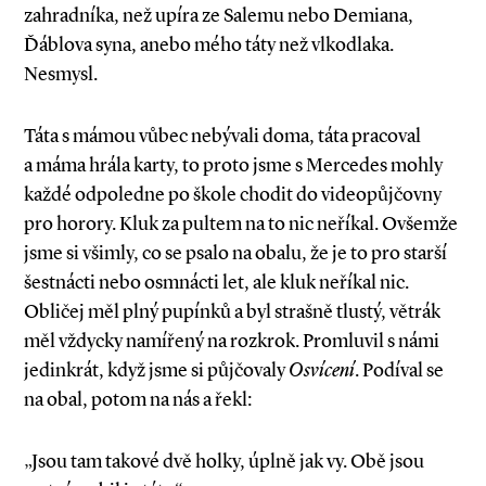
zahradníka, než upíra ze Salemu nebo Demiana,
Ďáblova syna, anebo mého táty než vlkodlaka.
Nesmysl.
Táta s mámou vůbec nebývali doma, táta pracoval
a máma hrála karty, to proto jsme s Mercedes mohly
každé odpoledne po škole chodit do videopůjčovny
pro horory. Kluk za pultem na to nic neříkal. Ovšemže
jsme si všimly, co se psalo na obalu, že je to pro starší
šestnácti nebo osmnácti let, ale kluk neříkal nic.
Obličej měl plný pupínků a byl strašně tlustý, větrák
měl vždycky namířený na rozkrok. Promluvil s námi
jedinkrát, když jsme si půjčovaly
Osvícení
. Podíval se
na obal, potom na nás a řekl:
„Jsou tam takové dvě holky, úplně jak vy. Obě jsou