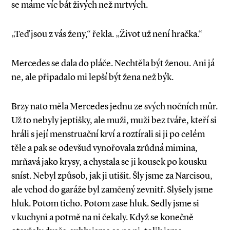
se máme víc bát živých než mrtvých.
„Teď jsou z vás ženy,“ řekla. „Život už není hračka.“
Mercedes se dala do pláče. Nechtěla být ženou. Ani já
ne, ale připadalo mi lepší být žena než býk.
Brzy nato měla Mercedes jednu ze svých nočních můr.
Už to nebyly jeptišky, ale muži, muži bez tváře, kteří si
hráli s její menstruač­ní krví a roztírali si ji po celém
těle a pak se odevšud vynořovala zrůdná mimina,
mrňavá jako krysy, a chystala se ji kousek po kousku
sníst. Nebyl způsob, jak ji utišit. Šly jsme za Narcisou,
ale vchod do garáže byl zamčený zevnitř. Slyšely jsme
hluk. Potom ticho. Potom zase hluk. Sedly jsme si
v kuchyni a potmě na ni čekaly. Když se konečně