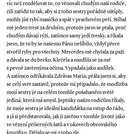
víc než rozdělovat to, co věnovali chudým naši rodiče,
čili zařídit to tak, aby si z toho sestry pořádně uštíply,
mohly jíst rybí masíčko a spát v prachovém peří. Stíhal
mě jeden trest za druhým, protože jsem se ptala, proč
chudým dávají rýži, zatímco samy jedí tresky, a říkala
jsem, že to by se našemu Pánu nelíbilo, vždyť přece
stvořil ryby pro všechny. Mercedes mě chytala za paži
a dávala se do breku. Klečela a modlila se za mě
s pevně zavřenýma očima. Vypadala jako andílek.
A zatímco odříkávala Zdrávas Maria, přála jsem si, aby
se celý svět zastavil, protože mi připadalo, že modlitba
mojí sestry je na celém tomhle pošahaném světě
jediná, která má smysl. Jeptišky našim rodičům říkaly,
že moje sestra je ideální kandidátka na vstup do řádu,
a já si představovala, jak ji zavřou v tomhle životě jako
ve vězení příšerných šatů a v okovech obrovského
krucifixu. Dělalo se mi z toho zle.