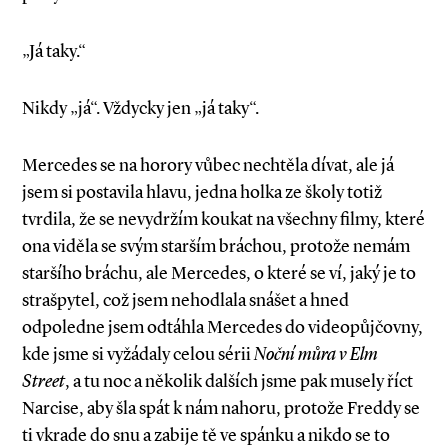
„Já taky.“
Nikdy „já“. Vždycky jen „já taky“.
Mercedes se na horory vůbec nechtěla dívat, ale já
jsem si postavila hlavu, jedna holka ze školy totiž
tvrdila, že se nevydržím koukat na všechny filmy, které
ona viděla se svým starším bráchou, protože nemám
staršího bráchu, ale Mercedes, o které se ví, jaký je to
strašpytel, což jsem nehodlala snášet a hned
odpoledne jsem odtáhla Mercedes do videopůjčovny,
kde jsme si vyžádaly celou sérii
Noční můra v Elm
Street
, a tu noc a několik dalších jsme pak musely říct
Narcise, aby šla spát k nám nahoru, protože Freddy se
ti vkrade do snu a zabije tě ve spánku a nikdo se to