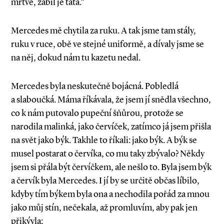
mrtvé, zabil je táta.“
Mercedes mě chytila za ruku. A tak jsme tam stály,
ruku v ruce, obě ve stejné uniformě, a dívaly jsme se
na něj, dokud nám tu kazetu nedal.
Mercedes byla neskutečně bojácná. Pobledlá
a slaboučká. Máma říkávala, že jsem jí snědla všechno,
co k nám putovalo pupeční šňůrou, protože se
narodila malinká, jako červíček, zatímco já jsem přišla
na svět jako býk. Takhle to říkali: jako býk. A býk se
musel postarat o červíka, co mu taky zbývalo? Někdy
jsem si přála být červíčkem, ale nešlo to. Byla jsem býk
a červík byla Mercedes. I jí by se určitě občas líbilo,
kdyby tím býkem byla ona a nechodila pořád za mnou
jako můj stín, nečekala, až promluvím, aby pak jen
přikývla: