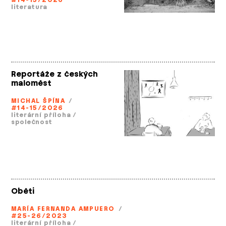
#14-15/2026
literatura
Reportáže z českých
maloměst
MICHAL ŠPÍNA
/
#14-15/2026
literární příloha
/
společnost
Oběti
MARÍA FERNANDA AMPUERO
/
#25-26/2023
literární příloha
/