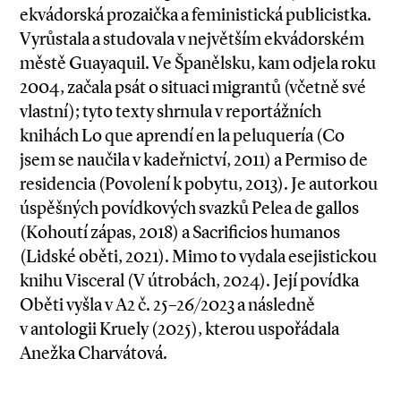
ekvádorská prozaička a feministická publicistka.
Vyrůstala a studovala v největším ekvádorském
městě Guayaquil. Ve Španělsku, kam odjela roku
2004, začala psát o situaci migrantů (včetně své
vlastní); tyto texty shrnula v reportážních
knihách Lo que aprendí en la peluquería (Co
jsem se naučila v kadeřnictví, 2011) a Permiso de
residencia (Povolení k pobytu, 2013). Je autorkou
úspěšných povídkových svazků Pelea de gallos
(Kohoutí zápas, 2018) a Sacrificios humanos
(Lidské oběti, 2021). Mimo to vydala esejistickou
knihu Visceral (V útrobách, 2024). Její povídka
Oběti vyšla v A2 č. 25–26/2023 a následně
v antologii Kruely (2025), kterou uspořádala
Anežka Charvátová.