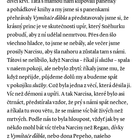
dívčí krví. Táta s mámou nám kupovali panenky
a pohádkové knihy a my jsme si s panenkami
přehrávaly
Vymítače ďábla
a představovaly jsme si, že
krásný princ je ve skutečnosti upír, který Sněhurku
probudí, aby z ní udělal nemrtvou. Přes den šlo
všechno hladce, to jsme se nebály, ale večer jsme
prosily Narcisu, aby šla nahoru a zůstala tam s námi.
Tátovi se nelíbilo, když Narcisa – říkal jí
služba
– spala
v našem pokoji, ale nebylo zbytí: říkaly jsme mu, že
když nepřijde, půjdeme dolů my a budeme spát
v pokojíku
služby
. Což byla jedna z věcí, která děsila ji.
Víc než démoni a upíři. A tak Narcisa, které bylo asi
čtrnáct, předstírala vzdor, že prý s námi spát nechce,
a říkala tu svou větu, že se máme víc bát živých než
mrtvých. Podle nás to byla hloupost, vždyť jak by se
někdo mohl bát víc třeba Narcisy než Regan, dívky
z
Vymítače ďábla
, nebo dona Pepeho, našeho