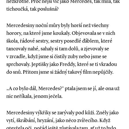
nezkrotné. Proč nejsi víc jako Mercedes, tak milá, tak
tichoučká, tak poslušná?
Mercedesiny noční můry byly horší než všechny
horory, na které jsme koukaly. Objevovala se v nich
škola, řádové sestry, sestry posedlé ďáblem, které
tancovaly nahé, sahaly si tam dolů, a zjevovaly se
v zrcadle, když jsme si čistily zuby nebo jsme se
sprchovaly. Jeptišky jako Freddy, které se ti vkradou
do snů. Přitom jsme si žádný takový film nepůjčily.
„A co bylo dál, Mercedes?“ ptala jsem se jí, ale ona už
nic neříkala, jenom ječela.
Mercedesiny výkřiky se zarývaly pod kůži. Zněly jako
vytí, škrábání, hryzání, jako něco zvířecího. Když
otevřela oči, pořád ještě zůstávala tam, ať už to bylo