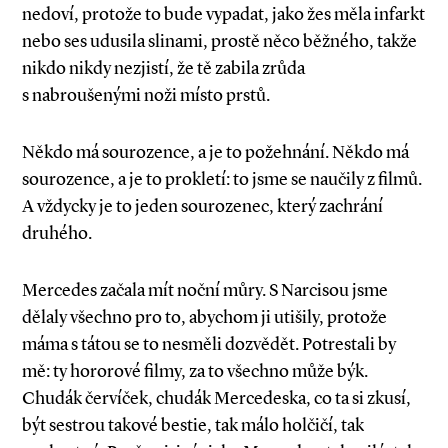
nedoví, protože to bude vypadat, jako žes měla infarkt
nebo ses udusila slinami, prostě něco běžného, takže
nikdo nikdy nezjistí, že tě zabila zrůda
s nabroušenými noži místo prstů.
Někdo má sourozence, a je to požehnání. Někdo má
sourozence, a je to prokletí: to jsme se naučily z filmů.
A vždycky je to jeden sourozenec, který zachrání
druhého.
Mercedes začala mít noční můry. S Narcisou jsme
dělaly všechno pro to, abychom ji utišily, protože
máma s tátou se to nesměli dozvědět. Potrestali by
mě: ty hororové filmy, za to všechno může býk.
Chudák červíček, chudák Mercedeska, co ta si zkusí,
být sestrou takové bestie, tak málo holčičí, tak