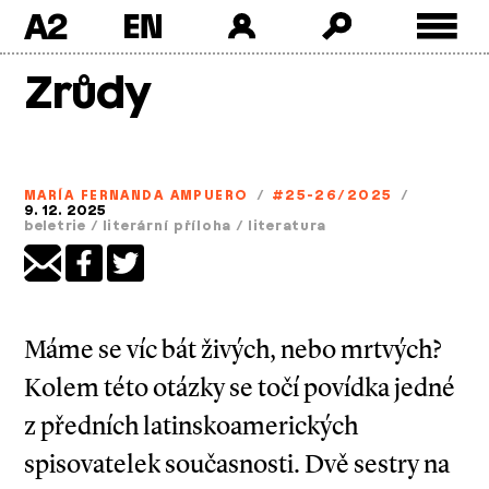
A2
Skip
Zrůdy
to
content
MARÍA FERNANDA AMPUERO
/
#25-26/2025
/
9. 12. 2025
beletrie
/
literární příloha
/
literatura
Máme se víc bát živých, nebo mrtvých?
Kolem této otázky se točí povídka jedné
z předních latinskoamerických
spisovatelek současnosti. Dvě sestry na