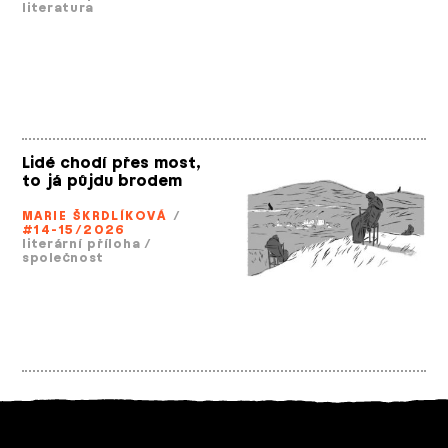
literatura
Lidé chodí přes most,
to já půjdu brodem
MARIE ŠKRDLÍKOVÁ
/
#14-15/2026
literární příloha
/
společnost