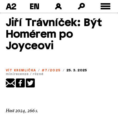
A2
Skip
Jiří Trávníček: Být
to
content
Homérem po
Joyceovi
VÍT KREMLIČKA
/
#7/2025
/
25. 3. 2025
minirecenze
/
různé
Host 2024, 266 s.