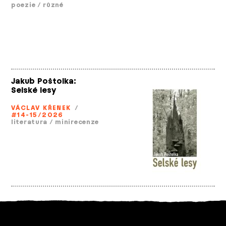
poezie
/
různé
Jakub Poštolka:
Selské lesy
VÁCLAV KŘENEK
/
#14-15/2026
literatura
/
minirecenze