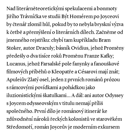
Nad literárněteoretickými spekulacemi a bonmoty
Jiřího Trávníčka ve studii Být Homérem po Joyceovi
by čtenář zlomil hůl, pokud by to nebyla bryskní výzva
k četbě a přemýšlení o literárních dílech. Začněme od
jmenného rejstříku: chybí tam kupříkladu Bram
Stoker, autor Draculy; básník Ovidius, jehož Proměny
předešly o dva tisíce roků Proměnu Franze Kafky;
Lucanus, jehož Farsalské pole fanynky a fanouškové
filmových příběhů o Kleopatře a Césarovi mají znát;
Apuleiův Zlatý osel, jeden z prvních románů prózou
s rámcovými povídkami a pohádkou jako
iluzionistickými škatulkami… A dál: ani autor Odyssey
s Joycem odysseovským v titulu nemají příliš
společného. První dílo je románový itinerář ke
zdůvodnění nároků řeckých kolonistů ve starověkém
Středomoří, román Joyceův je moderním exkursem