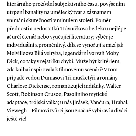
literárního prožívání subjektivního času, povýšením
utrpení banality na umělecký tvar a záznamem
vnímání skutečnosti v minulém století. Poměr
předností a nedostatků Trávníčkova bedekru nejlépe
ať určí čtenář nebo vyučující literatury; výběr je
individuální a proměnlivý, díla se vynořují a mizí jak
Melvilleova Bílá velryba, legendární vorvaň Moby
Dick, co taky v rejstříku chybí. Může být kritériem,
zda kniha inspirovala k filmovému scénáři? V tom
případě vedou Dumasovi Tři mušketýři a romány
Charlese Dickense, romantizující indiánky, Walter
Scott, Robinson Crusoe, Pasoliniho mytické
adaptace, trójská válka; u nás Jirásek, Vančura, Hrabal,
Viewegh… Filmoví tvůrci jsou značně vybíraví a diváci
ještě víc!