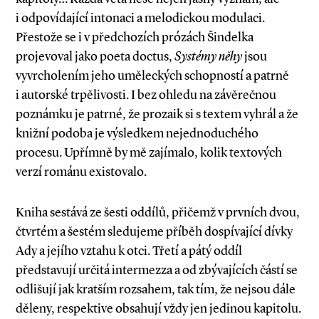
i odpovídající intonaci a melodickou modulaci.
Přestože se i v předchozích prózách Šindelka
projevoval jako poeta doctus,
Systémy něhy
jsou
vyvrcholením jeho uměleckých schopností a patrně
i autorské trpělivosti. I bez ohledu na závěrečnou
poznámku je patrné, že prozaik si s textem vyhrál a že
knižní podoba je výsledkem nejednoduchého
procesu. Upřímně by mě zajímalo, kolik textových
verzí románu existovalo.
Kniha sestává ze šesti oddílů, přičemž v prvních dvou,
čtvrtém a šestém sledujeme příběh dospívající dívky
Ady a jejího vztahu k otci. Třetí a pátý oddíl
představují určitá intermezza a od zbývajících částí se
odlišují jak kratším rozsahem, tak tím, že nejsou dále
děleny, respektive obsahují vždy jen jedinou kapitolu.