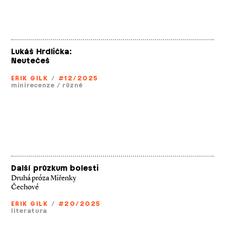
Lukáš Hrdlička:
Neutečeš
ERIK GILK
/
#12/2025
minirecenze
/
různé
Další průzkum bolesti
Druhá próza Miřenky
Čechové
ERIK GILK
/
#20/2025
literatura