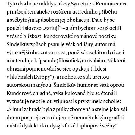
Tyto dva liché oddíly s názvy Symetrie a Reminiscence
přinášejí tematické rozšíření ústředního příběhu
a svébytným způsobem jej obohacují. Dalo by se
použít i sloveso „variují“ – a tím bychom se už ocitli
v těsné blízkosti kunderovské románové poetiky.
Šindelkův způsob psaní je však odlišný, autor má
výraznější obrazotvornost, používá osobitou lyrizaci
a netenduje k (pseudo)filosofickým úvahám. Některá
obrazná pojmenování se sice opakují („kdesi
v hlubinách Evropy“), a mohou se stát určitou
autorskou manýrou, Šindelkův humor se však oproti
Kunderově chladné, vykalkulované hře se čtenáři
vyznačuje neotřelou vtipností s prvky melancholie:
„Zimní zahrada byla z půlky zborcená a stejně jako zdi
domu posprejovaná dojemně neumětelským graffiti
místní dyslekticko­-dysgrafické hiphopové scény.“