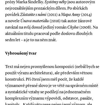
prózy Marka Šindelky.
Systémy něhy
jsou autorovým
nejrozsáhlejším prozaickým dílem. Po sbírkách
povídek
Zůstaňte s námi
(2011) a
Mapa Anny
(2014)
a novele
Únava materiálu
(2016) tak autor žánrově
navázal na svůj dosud jediný román
Chyba
(2008). Na
aktuálním titulu pracoval podle doslovu dlouhých
sedm let – a je to na něm znát.
Vybroušený tvar
Text má nejen promyšlenou kompozici (nebál bych se
použít výrazu architektura), ale především větnou
konstrukci. Při čtení jsem měl pocit, že každé
významově přesné slovo je ve větě na správném místě
a syntaktické vztahy se podílejí na jednoznačném
komplexním významu výpovědi, odstavce, pasáže,
kapitoly… Každá věta nese nejen jasný význam, ale