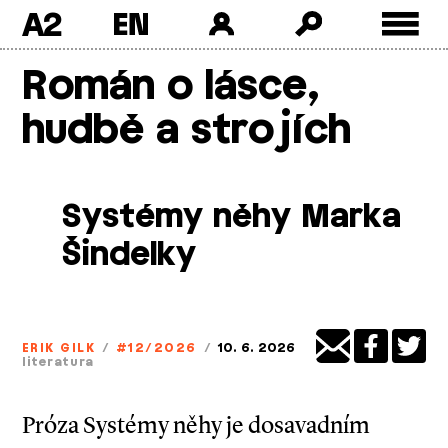
A2
Skip
Román o lásce,
to
content
hudbě a strojích
Systémy něhy Marka
Šindelky
ERIK GILK
/
#12/2026
/
10. 6. 2026
literatura
Próza Systémy něhy je dosavadním