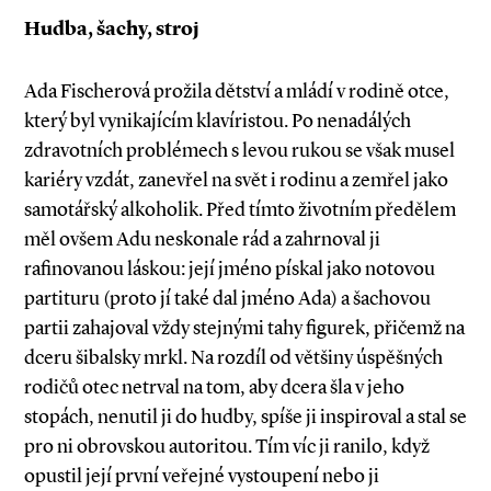
Hudba, šachy, stroj
Ada Fischerová prožila dětství a mládí v rodině otce,
který byl vynikajícím klavíristou. Po nenadálých
zdravotních problémech s levou rukou se však musel
kariéry vzdát, zanevřel na svět i rodinu a zemřel jako
samotářský alkoholik. Před tímto životním předělem
měl ovšem Adu neskonale rád a zahrnoval ji
rafinovanou láskou: její jméno pískal jako notovou
partituru (proto jí také dal jméno Ada) a šachovou
partii zahajoval vždy stejnými tahy figurek, přičemž na
dceru šibalsky mrkl. Na rozdíl od většiny úspěšných
rodičů otec netrval na tom, aby dcera šla v jeho
stopách, nenutil ji do hudby, spíše ji inspiroval a stal se
pro ni obrovskou autoritou. Tím víc ji ranilo, když
opustil její první veřejné vystoupení nebo ji