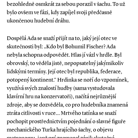
bezohledně osmkrát za sebou porazil v šachu. To už
bylo ovšem ve fázi, kdy zapíjel svoji předčasně
ukončenou hudební dráhu.
Dospělá Ada se snaží přijít na to, jaký její otec ve
skutečnosti byl: „Kdo byl Bohumil Fischer? Ada
nebyla schopna odpovědět. Hlas jí vázl v hrdle. Byl
obrovský, to věděla jistě, nepopsatelný jakýmikoliv
lidskými termíny. Její otec byl republika, federace,
potopený kontinent.“ Hrdinka se noří do vzpomínek,
využívá svých znalostí hudby (sama vystudovala
klavírní hru na konzervatoři), načítá nejrůznější
zdroje, aby se dozvěděla, co pro hudebníka znamená
ztráta citlivosti v ruce… Mrtvého tatínka se snaží
pochopit prostřednictvím pojednání o slavné figuře
mechanického Turka hrajícího šachy, o objevu