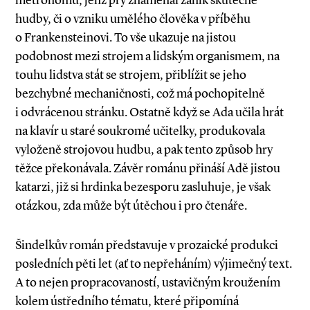
metronomu, jenž prý znamenal zánik skutečné
hudby, či o vzniku umělého člověka v příběhu
o Frankensteinovi. To vše ukazuje na jistou
podobnost mezi strojem a lidským organismem, na
touhu lidstva stát se strojem, přiblížit se jeho
bezchybné mechaničnosti, což má pochopitelně
i odvrácenou stránku. Ostatně když se Ada učila hrát
na klavír u staré soukromé učitelky, produkovala
vyloženě strojovou hudbu, a pak tento způsob hry
těžce překonávala. Závěr románu přináší Adě jistou
katarzi, již si hrdinka bezesporu zasluhuje, je však
otázkou, zda může být útěchou i pro čtenáře.
Šindelkův román představuje v prozaické produkci
posledních pěti let (ať to nepřeháním) výjimečný text.
A to nejen propracovaností, ustavičným kroužením
kolem ústředního tématu, které připomíná