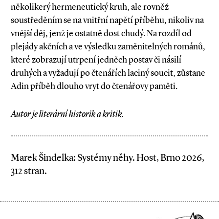
několikerý hermeneutický kruh, ale rovněž
soustředěním se na vnitřní napětí příběhu, nikoliv na
vnější děj, jenž je ostatně dost chudý. Na rozdíl od
plejády akčních a ve výsledku zaměnitelných románů,
které zobrazují utrpení jedněch postav či násilí
druhých a vyžadují po čtenářích laciný soucit, zůstane
Adin příběh dlouho vryt do čtenářovy paměti.
Autor je literární historik a kritik.
Marek Šindelka: Systémy něhy. Host, Brno 2026,
312 stran.