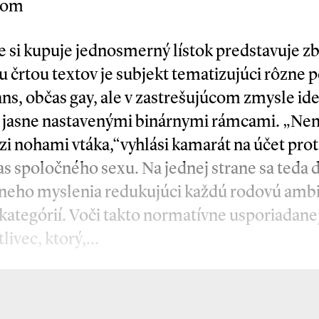
kom
le si kupuje jednosmerný lístok predstavuje z
 črtou textov je subjekt tematizujúci rôzne 
ans, občas gay, ale v zastrešujúcom zmysle id
 s jasne nastavenými binárnymi rámcami. „N
zi nohami vtáka,“vyhlási kamarát na účet pro
s spoločného sexu. Na jednej strane sa teda 
eho myslenia redukujúci každú rodovú ambi
ategórií. Voči takto normatívne usporiadane
tlivec, ktorý,…