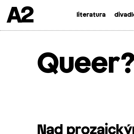
A2
literatura
divadl
Skip
to
content
Queer?
Nad prozaický