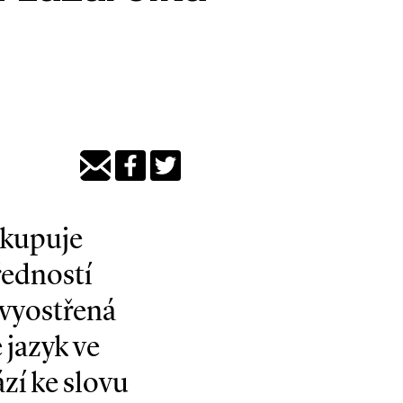
 kupuje
ředností
 vyostřená
 jazyk ve
zí ke slovu