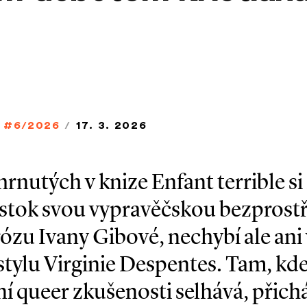
#6/2026
/
17. 3. 2026
rnutých v knize Enfant terrible si
stok svou vypravěčskou bezprost
zu Ivany Gibové, nechybí ale ani
stylu Virginie Despentes. Tam, kde
í queer zkušenosti selhává, přichá