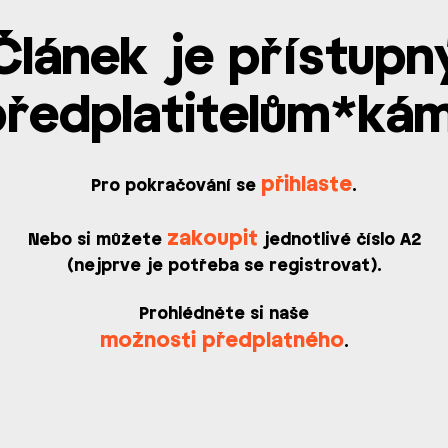
Článek je přístupn
předplatitelům*kám
přihlaste
Pro pokračování se
.
zakoupit
Nebo si můžete
jednotlivé číslo A2
(nejprve je potřeba se registrovat).
Prohlédněte si naše
možnosti předplatného
.