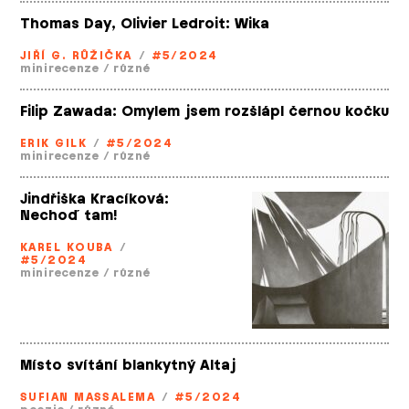
Thomas Day, Olivier Ledroit: Wika
JIŘÍ G. RŮŽIČKA
/
#5/2024
minirecenze
/
různé
Filip Zawada: Omylem jsem rozšlápl černou kočku
ERIK GILK
/
#5/2024
minirecenze
/
různé
Jindřiška Kracíková:
Nechoď tam!
KAREL KOUBA
/
#5/2024
minirecenze
/
různé
Místo svítání blankytný Altaj
SUFIAN MASSALEMA
/
#5/2024