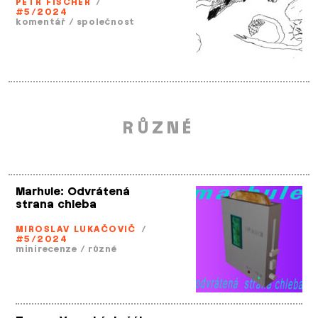
PETR FISCHER
/
#5/2024
komentář
/
společnost
RŮZNÉ
Marhule: Odvrátená
strana chleba
MIROSLAV LUKAČOVIČ
/
#5/2024
minirecenze
/
různé