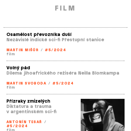
FILM
Osamělost převozníka duší
Nezávislé indické sci­-fi Přestupní stanice
MARTIN MIŠÚR
/
#5/2024
film
Volný pád
Dilema jihoafrického režiséra Neilla Blomkampa
MARTIN SVOBODA
/
#5/2024
film
Přízraky zmizelých
Diktatura a trauma
v argentinském sci­-fi
ANTONÍN TESAŘ
/
#5/2024
film