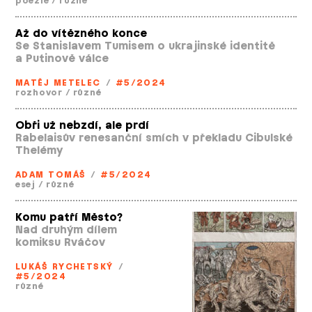
poezie
/
různé
Až do vítězného konce
Se Stanislavem Tumisem o ukrajinské identitě
a Putinově válce
MATĚJ METELEC
/
#5/2024
rozhovor
/
různé
Obři už nebzdí, ale prdí
Rabelaisův renesanční smích v překladu Cibulské
Thelémy
ADAM TOMÁŠ
/
#5/2024
esej
/
různé
Komu patří Město?
Nad druhým dílem
komiksu Rváčov
LUKÁŠ RYCHETSKÝ
/
#5/2024
různé