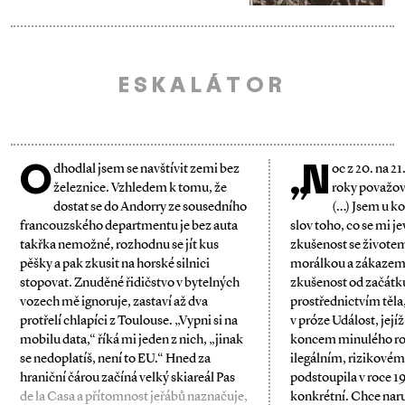
ESKALÁTOR
O
„N
dhodlal jsem se navštívit zemi bez
oc z 20. na 21
železnice. Vzhledem k tomu, že
roky považov
dostat se do Andorry ze sousedního
(…) Jsem u k
francouzského departmentu je bez auta
slov toho, co se mi je
takřka nemožné, rozhodnu se jít kus
zkušenost se životem
pěšky a pak zkusit na horské silnici
morálkou a zákazem
stopovat. Znuděné řidičstvo v bytelných
zkušenost od začátk
vozech mě ignoruje, zastaví až dva
prostřednictvím těla
protřelí chlapíci z Toulouse. „Vypni si na
v próze Událost, její
mobilu data,“ říká mi jeden z nich, „jinak
koncem minulého rok
se nedoplatíš, není to EU.“ Hned za
ilegálním, rizikovém
hraniční čárou začíná velký skiareál Pas
podstoupila v roce 19
de la Casa a přítomnost jeřábů naznačuje,
konkrétní. Chce naru