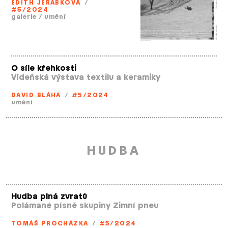
EDITH JEŘÁBKOVÁ
/
#5/2024
galerie
/
umění
O síle křehkosti
Vídeňská výstava textilu a keramiky
DAVID BLÁHA
/
#5/2024
umění
HUDBA
Hudba plná zvratů
Polámané písně skupiny Zimní pneu
TOMÁŠ PROCHÁZKA
/
#5/2024