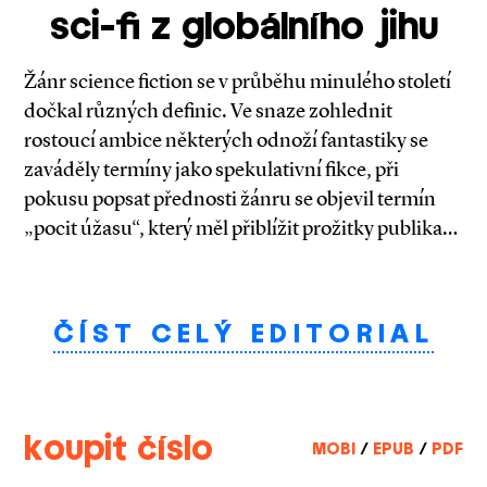
sci-fi z globálního jihu
Žánr science fiction se v průběhu minulého století
dočkal různých definic. Ve snaze zohlednit
rostoucí ambice některých odnoží fantastiky se
zaváděly termíny jako spekulativní fikce, při
pokusu popsat přednosti žánru se objevil termín
„pocit úžasu“, který měl přiblížit prožitky publika…
ČÍST CELÝ EDITORIAL
koupit číslo
MOBI
/
EPUB
/
PDF