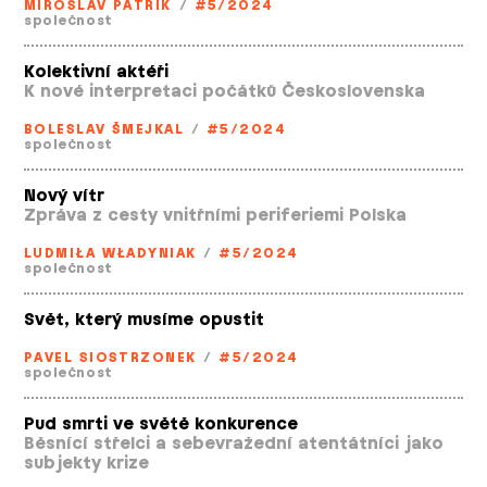
MIROSLAV PATRIK
/
#5/2024
společnost
Kolektivní aktéři
K nové interpretaci počátků Československa
BOLESLAV ŠMEJKAL
/
#5/2024
společnost
Nový vítr
Zpráva z cesty vnitřními periferiemi Polska
LUDMIŁA WŁADYNIAK
/
#5/2024
společnost
Svět, který musíme opustit
PAVEL SIOSTRZONEK
/
#5/2024
společnost
Pud smrti ve světě konkurence
Běsnící střelci a sebevražední atentátníci jako
subjekty krize