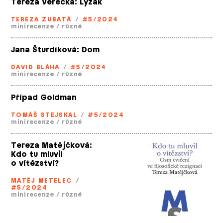
Tereza Verecká: Lyžák
TEREZA ZUBATÁ
/
#5/2024
minirecenze
/
různé
Jana Šturdíková: Dom
DAVID BLÁHA
/
#5/2024
minirecenze
/
různé
Případ Goldman
TOMÁŠ STEJSKAL
/
#5/2024
minirecenze
/
různé
Tereza Matějčková:
Kdo tu mluvil
o vítězství?
MATĚJ METELEC
/
#5/2024
minirecenze
/
různé