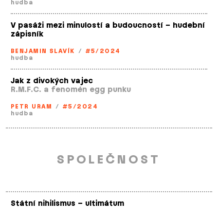
hudba
V pasáži mezi minulostí a budoucností – hudební
zápisník
BENJAMIN SLAVÍK
/
#5/2024
hudba
Jak z divokých vajec
R.M.F.C. a fenomén egg punku
PETR URAM
/
#5/2024
hudba
SPOLEČNOST
Státní nihilismus – ultimátum