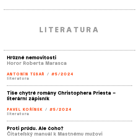
LITERATURA
Hrůzné nemovitosti
Horor Roberta Marasca
ANTONÍN TESAŘ
/
#5/2024
literatura
Tiše chytré romány Christophera Priesta –
literární zápisník
PAVEL KOŘÍNEK
/
#5/2024
literatura
Proti prúdu. Ale čoho?
Čitateľský manuál k Mastnému mužovi