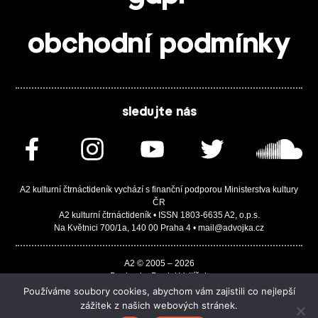
obchodní podmínky
sledujte nás
A2 kulturní čtrnáctideník vychází s finanční podporou Ministerstva kultury
ČR
A2 kulturní čtrnáctideník • ISSN 1803-6635 A2, o.p.s.
Na Květnici 700/1a, 140 00 Praha 4 • mail@advojka.cz
A2 © 2005 – 2026
Design by Daniel Vojtíšek
Built by JASA-IT & ChSoft
Používáme soubory cookies, abychom vám zajistili co nejlepší
zážitek z našich webových stránek.