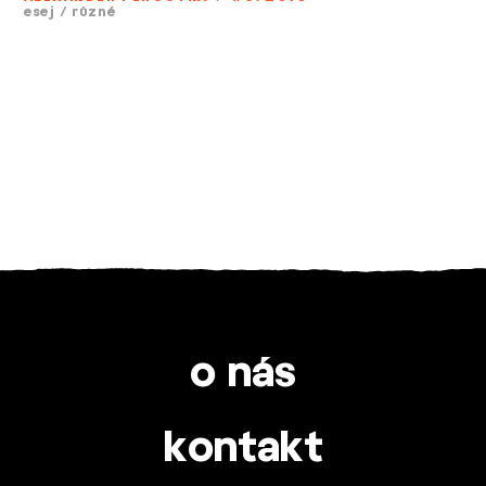
esej
/
různé
o nás
kontakt