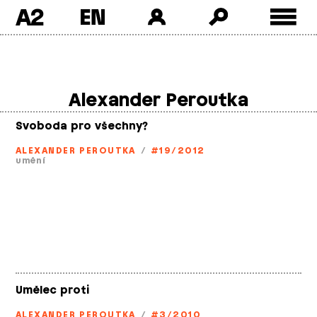
A2
Skip
to
content
Alexander Peroutka
Svoboda pro všechny?
ALEXANDER PEROUTKA
/
#19/2012
umění
Umělec proti
ALEXANDER PEROUTKA
/
#3/2010