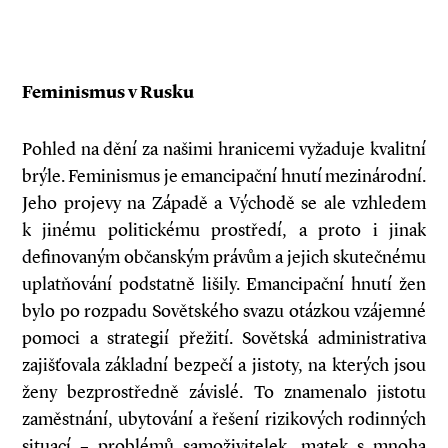
Feminismus v Rusku
Pohled na dění za našimi hranicemi vyžaduje kvalitní
brýle. Feminismus je emancipační hnutí mezinárodní.
Jeho projevy na Západě a Východě se ale vzhledem
k jinému politickému prostředí, a proto i jinak
definovaným občanským právům a jejich skutečnému
uplatňování podstatně lišily. Emancipační hnutí žen
bylo po rozpadu Sovětského svazu otázkou vzájemné
pomoci a strategií přežití. Sovětská administrativa
zajišťovala základní bezpečí a jistoty, na kterých jsou
ženy bezprostředně závislé. To znamenalo jistotu
zaměstnání, ubytování a řešení rizikových rodinných
situací – problémů samoživitelek, matek s mnoha