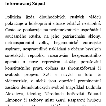
Informovaný Západ
Politická jízda dlouhodobých ruských vládců
pokračuje a lidskoprávní situace zůstává nestabilní.
Často se poukazuje na nedemokratické uspořádání
současného Ruska, na jeho patriarchální sklony,
netransparentní volby, hegemonické eurasijské
aspirace, nespravedlivé nakládání s občany bývalých
sovětských republik, rozšiřování bezpečnostního
aparátu o nové represivní složky, porušování
konstitučního práva občana na shromažďování či
svobodu projevu. Svět si navykl na foto- či
videoseriály, v nichž jsou opoziční prominentní
zastánci demokratických svobod (například Ludmila
Alexejeva, ideolog Národních bolševiků Eduard
Limonov či šachový mistr Garri Kasparov) hrubou