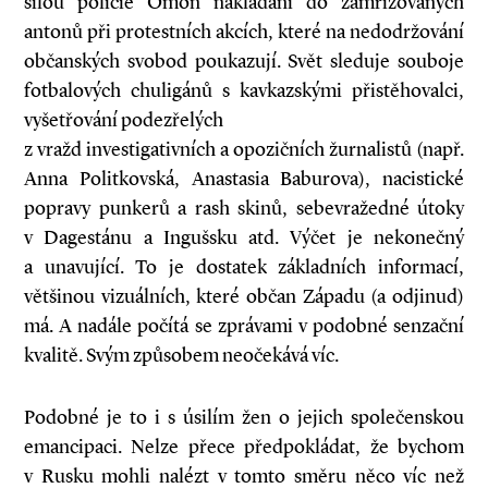
silou policie Omon nakládáni do zamřížovaných
antonů při protestních akcích, které na nedodržování
občanských svobod poukazují. Svět sleduje souboje
fotbalových chuligánů s kavkazskými přistěhovalci,
vyšetřování podezřelých
z vražd investigativních a opozičních žurnalistů (např.
Anna Politkovská, Anastasia Baburova), nacistické
popravy punkerů a rash skinů, sebevražedné útoky
v Dagestánu a Ingušsku atd. Výčet je nekonečný
a unavující. To je dostatek základních informací,
většinou vizuálních, které občan Západu (a odjinud)
má. A nadále počítá se zprávami v podobné senzační
kvalitě. Svým způsobem neočekává víc.
Podobné je to i s úsilím žen o jejich společenskou
emancipaci. Nelze přece předpokládat, že bychom
v Rusku mohli nalézt v tomto směru něco víc než