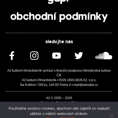
obchodní podmínky
sledujte nás
A2 kulturní čtrnáctideník vychází s finanční podporou Ministerstva kultury
ČR
A2 kulturní čtrnáctideník • ISSN 1803-6635 A2, o.p.s.
Na Květnici 700/1a, 140 00 Praha 4 • mail@advojka.cz
A2 © 2005 – 2026
Design by Daniel Vojtíšek
Built by JASA-IT & ChSoft
Používáme soubory cookies, abychom vám zajistili co nejlepší
zážitek z našich webových stránek.