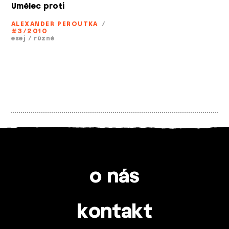
Umělec proti
ALEXANDER PEROUTKA
/
#3/2010
esej
/
různé
o nás
kontakt