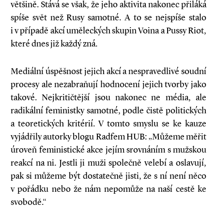
většině. Stává se však, že jeho aktivita nakonec přiláká
spíše svět než Rusy samotné. A to se nejspíše stalo
i v případě akcí uměleckých skupin Voina a Pussy Riot,
které dnes již každý zná.
Mediální úspěšnost jejich akcí a nespravedlivé soudní
procesy ale nezabraňují hodnocení jejich tvorby jako
takové. Nejkritičtější jsou nakonec ne média, ale
radikální feministky samotné, podle čistě politických
a teoretických kritérií. V tomto smyslu se ke kauze
vyjádřily autorky blogu Radfem HUB: „Můžeme měřit
úroveň feministické akce jejím srovnáním s mužskou
reakcí na ni. Jestli ji muži společně velebí a oslavují,
pak si můžeme být dostatečně jisti, že s ní není něco
v pořádku nebo že nám nepomůže na naší cestě ke
svobodě.“