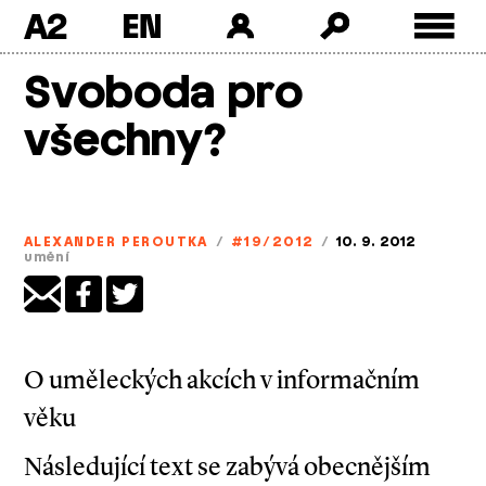
A2
Skip
Svoboda pro
to
content
všechny?
ALEXANDER PEROUTKA
/
#19/2012
/
10. 9. 2012
umění
O uměleckých akcích v informačním
věku
Následující text se zabývá obecnějším