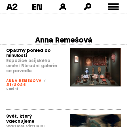
A2
Skip
to
content
Anna Remešová
Opatrný pohled do
minulosti
Expozice asijského
umění Národní galerie
se povedla
ANNA REMEŠOVÁ
/
#1/2026
umění
Svět, který
vdechujeme
Výstava virtuální