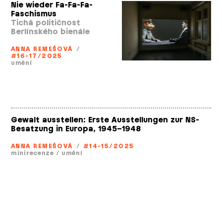
Nie wieder Fa­-Fa­-Fa­-
Faschismus
Tichá političnost
Berlínského bienále
ANNA REMEŠOVÁ
/
#16-17/2025
umění
Gewalt ausstellen: Erste Ausstellungen zur NS­-
Besatzung in Europa, 1945–1948
ANNA REMEŠOVÁ
/
#14-15/2025
minirecenze
/
umění