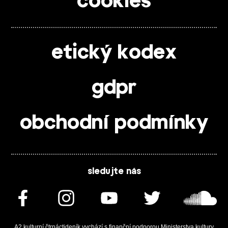
cookies
etický kodex
gdpr
obchodní podmínky
sledujte nás
A2 kulturní čtrnáctideník vychází s finanční podporou Ministerstva kultury