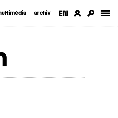
ultimédia
archiv
n