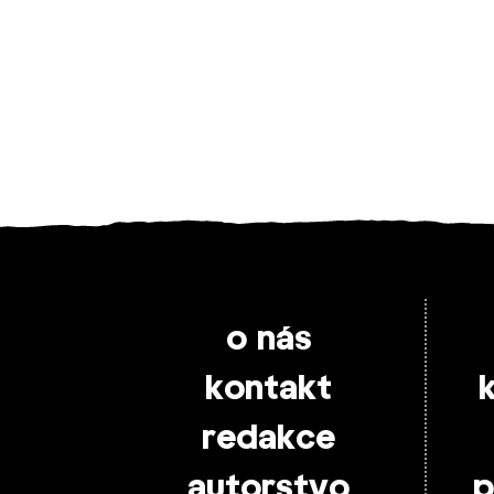
o nás
kontakt
redakce
autorstvo
p