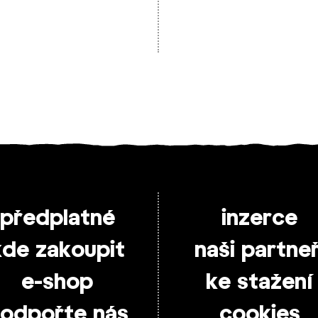
předplatné
inzerce
kde zakoupit
naši partneř
e-shop
ke stažení
odpořte nás
cookies