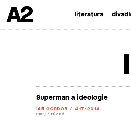
A2
literatura
divadl
Skip
to
content
Superman a ideologie
IAN GORDON
/
#17/2014
esej
/
různé