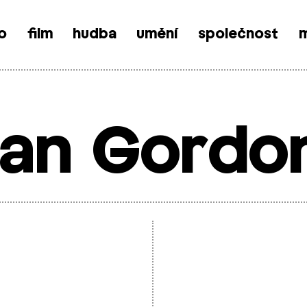
o
film
hudba
umění
společnost
m
Ian Gordo